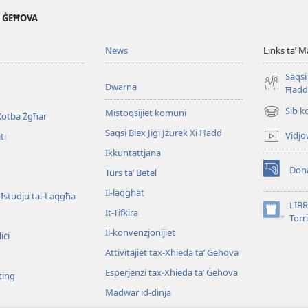
' ĠEĦOVA
News
Links taʼ M
Saqsi 
Dwarna
Ħadd
Sib k
Mistoqsijiet komuni
Kotba Żgħar
(opens
new
Saqsi Biex Jiġi Jżurek Xi Ħadd
Vidjo
ti
window)
Ikkuntattjana
Dona
Turs taʼ Betel
(opens
new
Il-laqgħat
l-Istudju tal-Laqgħa
window)
LIBR
It-Tifkira
(opens
Torr
new
Il-konvenzjonijiet
iċi
window)
Attivitajiet tax-Xhieda taʼ Ġeħova
Esperjenzi tax-Xhieda taʼ Ġeħova
ting
Madwar id-dinja