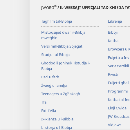
tal-
®
JW.ORG
/ IL-WEBSAJT UFFIĊJALI TAX-XHIEDA TA
Ħajja
u
Tagħlim tal-Bibbja
Librerija
l-
Ministeru
Mistoqsijiet dwar il-Bibbja
Bibbji
mweġbin
Kotba
Versi mill-Bibbja Spjegati
Browxers u 
Studju tal-Bibbja
Fuljetti u Invi
Għodod li Jgħinuk Tistudja l-
Serje t’Artikli
Bibbja
Rivisti
Paċi u ferħ
Fuljetti għal
Żwieġ u familja
Programmi
Teenagers u Żgħażagħ
Kotba tal-Ind
Tfal
Linji Gwida
Fidi f’Alla
JW Broadcas
Ix-​xjenza u l-​Bibbja
Vidjows
L-​istorja u l-​Bibbja