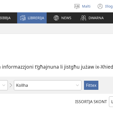
Malti
Illo
Agħżel
(o
il-
ne
BIBBJA
LIBRERIJA
NEWS
DWARNA
lingwa
wi
formazzjoni t’għajnuna li jistgħu jużaw ix-Xhied
Ikteb
jew
agħżel
ISSORTJA SKONT
xi
ħaġa