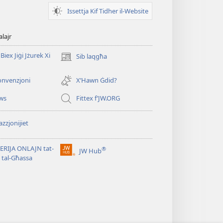
Issettja Kif Tidher il-Website
alajr
Biex Jiġi Jżurek Xi
Sib laqgħa
(opens
new
window)
onvenzjoni
X’Hawn Ġdid?
ws
Fittex f’JW.ORG
zzjonijiet
ERIJA ONLAJN tat-
®
JW Hub
(opens
i tal-Għassa
new
window)