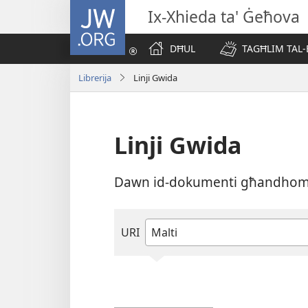
JW.ORG
Ix-Xhieda ta' Ġeħova
DĦUL
TAGĦLIM TAL-
Librerija
Linji Gwida
Linji Gwida
Dawn id-dokumenti għandhom in
URI
Ittajpja
jew
agħżel
lingwa