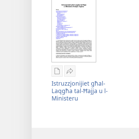
Għażliet
Ixxerja
għad-
Istruzzjonijiet
Istruzzjonijiet għal-
dawnlowds
għal-
Laqgħa tal-Ħajja u l-
tal-
Laqgħa
Ministeru
pubblikazzjonijiet
tal-
diġitali
Ħajja
Istruzzjonijiet
u
għal-
l-
Laqgħa
Ministeru