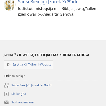
Saqsi Biex Jiġi Jżurek Xi Ħadd
Iddiskuti mistoqsija mill-Bibbja, jew tgħallem
iżjed dwar ix-Xhieda taʼ Ġeħova.
®
JW.ORG
/ IL-WEBSAJT UFFIĊJALI TAX-XHIEDA TA' ĠEĦOVA
Issettja Kif Tidher il-Website
Links taʼ Malajr
Saqsi Biex Jiġi Jżurek Xi Ħadd
Sib laqgħa
(opens
new
Sib konvenzjoni
(opens
window)