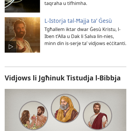
taqraha u tifhimha.
L-Istorja tal-Ħajja taʼ Ġesù
Tgħallem iktar dwar Ġesù Kristu, l-
Iben t’Alla u Dak li Salva lin-nies,
minn din is-serje taʼ vidjows eċċitanti.
Vidjows li Jgħinuk Tistudja l-Bibbja