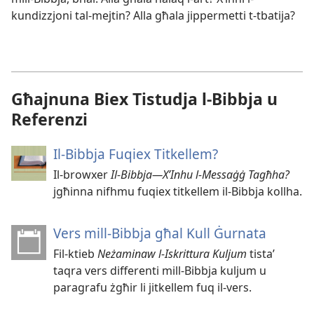
kundizzjoni tal-mejtin? Alla għala jippermetti t-tbatija?
Għajnuna Biex Tistudja l-Bibbja u
Referenzi
Il-​Bibbja Fuqiex Titkellem?
Il-​browxer
Il-​Bibbja—X’Inhu l-​Messaġġ Tagħha?
jgħinna nifhmu fuqiex titkellem il-​Bibbja kollha.
Vers mill-​Bibbja għal Kull Ġurnata
Fil-​ktieb
Neżaminaw l-​Iskrittura Kuljum
tistaʼ
taqra vers differenti mill-​Bibbja kuljum u
paragrafu żgħir li jitkellem fuq il-​vers.