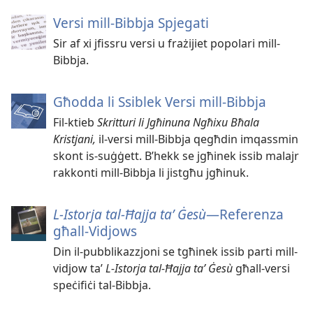
Versi mill-Bibbja Spjegati
Sir af xi jfissru versi u frażijiet popolari mill-
Bibbja.
Għodda li Ssiblek Versi mill-Bibbja
Fil-ktieb
Skritturi li Jgħinuna Ngħixu Bħala
Kristjani,
il-versi mill-Bibbja qegħdin imqassmin
skont is-suġġett. B’hekk se jgħinek issib malajr
rakkonti mill-Bibbja li jistgħu jgħinuk.
L-Istorja tal-Ħajja taʼ Ġesù
—Referenza
għall-Vidjows
Din il-pubblikazzjoni se tgħinek issib parti mill-
vidjow taʼ
L-Istorja tal-Ħajja taʼ Ġesù
għall-versi
speċifiċi tal-Bibbja.