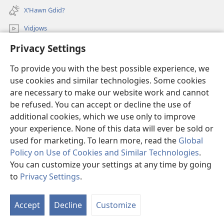
new
X’Hawn Ġdid?
window)
Vidjows
Privacy Settings
Fittex f’JW.ORG
To provide you with the best possible experience, we
Donazzjonijiet
(opens
use cookies and similar technologies. Some cookies
new
are necessary to make our website work and cannot
window)
LIBRERIJA ONLAJN tat-Torri tal-Għassa
be refused. You can accept or decline the use of
(opens
new
additional cookies, which we use only to improve
®
JW Hub
window)
(opens
your experience. None of this data will ever be sold or
new
used for marketing. To learn more, read the
Global
window)
Policy on Use of Cookies and Similar Technologies
.
You can customize your settings at any time by going
Copyright
© 2026 Watch Tower Bible and Tract Society of Pennsylvania.
to
Privacy Settings
.
TERMINI TAL-UŻU
|
PRIVACY POLICY
|
PRIVACY SETTINGS
Accept
Decline
Customize