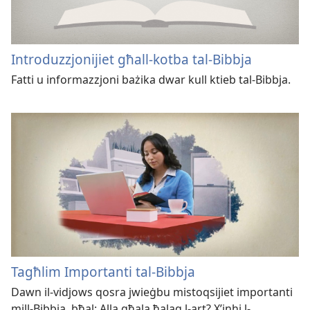
Introduzzjonijiet għall-kotba tal-Bibbja
Fatti u informazzjoni bażika dwar kull ktieb tal-Bibbja.
Tagħlim Importanti tal-Bibbja
Dawn il-vidjows qosra jwieġbu mistoqsijiet importanti
mill-Bibbja, bħal: Alla għala ħalaq l-art? X’inhi l-