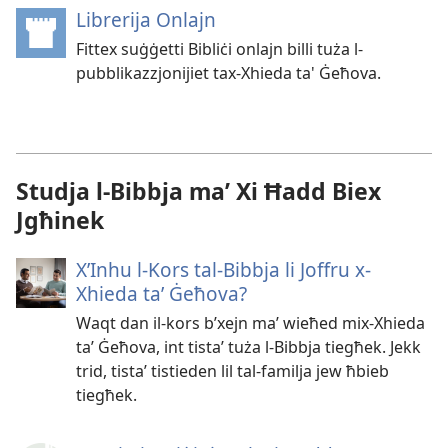
Librerija Onlajn
(opens
new
Fittex suġġetti Bibliċi onlajn billi tuża l-
window)
pubblikazzjonijiet tax-Xhieda ta' Ġeħova.
Studja l-Bibbja maʼ Xi Ħadd Biex
Jgħinek
X’Inhu l-Kors tal-Bibbja li Joffru x-
Xhieda taʼ Ġeħova?
Waqt dan il-kors b’xejn maʼ wieħed mix-Xhieda
taʼ Ġeħova, int tistaʼ tuża l-Bibbja tiegħek. Jekk
trid, tistaʼ tistieden lil tal-familja jew ħbieb
tiegħek.