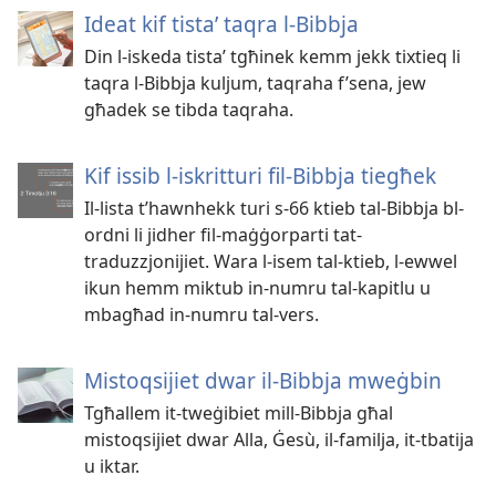
Ideat kif tistaʼ taqra l-Bibbja
Din l-iskeda tistaʼ tgħinek kemm jekk tixtieq li
taqra l-Bibbja kuljum, taqraha f’sena, jew
għadek se tibda taqraha.
Kif issib l-iskritturi fil-Bibbja tiegħek
Il-lista t’hawnhekk turi s-66 ktieb tal-Bibbja bl-
ordni li jidher fil-maġġorparti tat-
traduzzjonijiet. Wara l-isem tal-ktieb, l-ewwel
ikun hemm miktub in-numru tal-kapitlu u
mbagħad in-numru tal-vers.
Mistoqsijiet dwar il-Bibbja mweġbin
Tgħallem it-tweġibiet mill-Bibbja għal
mistoqsijiet dwar Alla, Ġesù, il-familja, it-tbatija
u iktar.