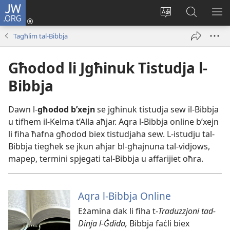
JW.ORG
Illoggja
(opens
Biddel
Fittex
UR
new
il-
f’JW.ORG
L-
Tagħlim tal-Bibbja
window)
lingwa
ME
tas-
Għodod li Jgħinuk Tistudja l-
sit
Bibbja
Dawn l-​
għodod b’xejn
se jgħinuk tistudja sew il-​Bibbja
u tifhem il-​Kelma t’Alla aħjar. Aqra l-​Bibbja online b’xejn
li fiha ħafna għodod biex tistudjaha sew. L-​istudju tal-​
Bibbja tiegħek se jkun aħjar bl-​għajnuna tal-​vidjows,
mapep, termini spjegati tal-​Bibbja u affarijiet oħra.
Aqra l-Bibbja Online
Eżamina dak li fiha t-
Traduzzjoni tad-
Dinja l-Ġdida,
Bibbja faċli biex