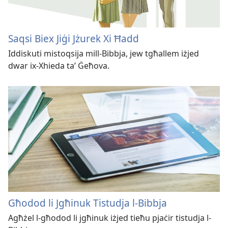
Saqsi Biex Jiġi Jżurek Xi Ħadd
Iddiskuti mistoqsija mill-Bibbja, jew tgħallem iżjed
dwar ix-Xhieda taʼ Ġeħova.
Għodod li Jgħinuk Tistudja l-Bibbja
Agħżel l-għodod li jgħinuk iżjed tieħu pjaċir tistudja l-