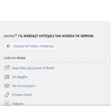
®
JW.ORG
/ IL-WEBSAJT UFFIĊJALI TAX-XHIEDA TA' ĠEĦOVA
Issettja Kif Tidher il-Website
Links taʼ Malajr
Saqsi Biex Jiġi Jżurek Xi Ħadd
Sib laqgħa
(opens
new
Sib konvenzjoni
(opens
window)
new
X’Hawn Ġdid?
window)
Vidjows