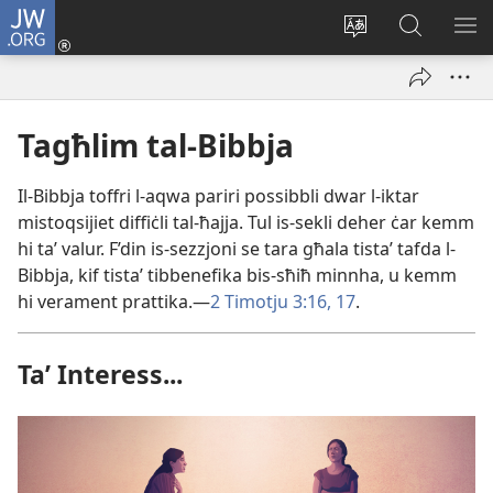
JW.ORG
Illoggja
(opens
Biddel
Fittex
UR
new
il-
f’JW.ORG
L-
window)
lingwa
ME
tas-
Tagħlim tal-Bibbja
sit
Il-Bibbja toffri l-aqwa pariri possibbli dwar l-iktar
mistoqsijiet diffiċli tal-ħajja. Tul is-sekli deher ċar kemm
hi taʼ valur. F’din is-sezzjoni se tara għala tistaʼ tafda l-
Bibbja, kif tistaʼ tibbenefika bis-sħiħ minnha, u kemm
hi verament prattika.—
2 Timotju 3:16, 17
.
Taʼ Interess...