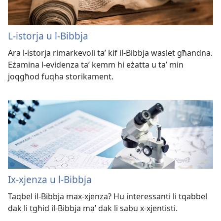
L-​istorja u l-​Bibbja
Ara l-​istorja rimarkevoli taʼ kif il-​Bibbja waslet għandna.
Eżamina l-​evidenza taʼ kemm hi eżatta u taʼ min
joqgħod fuqha storikament.
Ix-​xjenza u l-​Bibbja
Taqbel il-​Bibbja max-​xjenza? Hu interessanti li tqabbel
dak li tgħid il-​Bibbja maʼ dak li sabu x-​xjentisti.