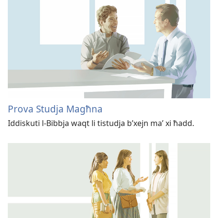
Prova Studja Magħna
Iddiskuti l-Bibbja waqt li tistudja b’xejn maʼ xi ħadd.