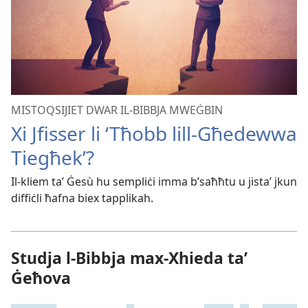
MISTOQSIJIET DWAR IL-BIBBJA MWEĠBIN
Xi Jfisser li ‘Tħobb lill-Għedewwa
Tiegħek’?
Il-kliem taʼ Ġesù hu sempliċi imma b’saħħtu u jistaʼ jkun
diffiċli ħafna biex tapplikah.
Studja l-Bibbja max-Xhieda taʼ
Ġeħova