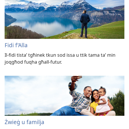
Fidi f’Alla
Il-fidi tistaʼ tgħinek tkun sod issa u ttik tama taʼ min
joqgħod fuqha għall-futur.
Żwieġ u familja