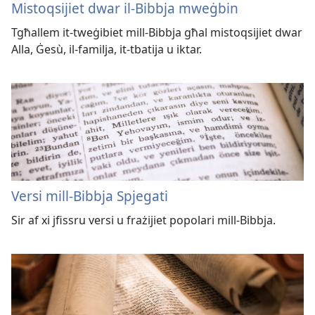
Mistoqsijiet dwar il-Bibbja mweġbin
Tgħallem it-tweġibiet mill-Bibbja għal mistoqsijiet dwar
Alla, Ġesù, il-familja, it-tbatija u iktar.
Versi mill-Bibbja Spjegati
Sir af xi jfissru versi u frażijiet popolari mill-Bibbja.