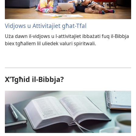
Vidjows u Attivitajiet għat-Tfal
Uża dawn il-vidjows u l-attivitajiet ibbażati fuq il-Bibbja
biex tgħallem lil uliedek valuri spiritwali.
X’Tgħid il-Bibbja?