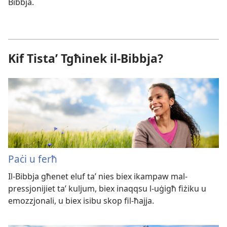
Bibbja.
Kif Tistaʼ Tgħinek il-Bibbja?
Paċi u ferħ
Il-​Bibbja għenet eluf taʼ nies biex ikampaw mal-​
pressjonijiet taʼ kuljum, biex inaqqsu l-​uġigħ fiżiku u
emozzjonali, u biex isibu skop fil-​ħajja.