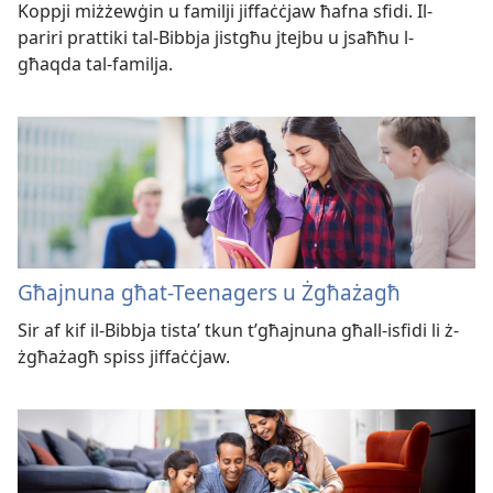
Koppji miżżewġin u familji jiffaċċjaw ħafna sfidi. Il-
pariri prattiki tal-Bibbja jistgħu jtejbu u jsaħħu l-
għaqda tal-familja.
Għajnuna għat-Teenagers u Żgħażagħ
Sir af kif il-Bibbja tistaʼ tkun t’għajnuna għall-isfidi li ż-
żgħażagħ spiss jiffaċċjaw.