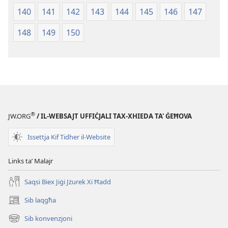
140
141
142
143
144
145
146
147
148
149
150
®
JW.ORG
/ IL-WEBSAJT UFFIĊJALI TAX-XHIEDA TA' ĠEĦOVA
Issettja Kif Tidher il-Website
Links taʼ Malajr
Saqsi Biex Jiġi Jżurek Xi Ħadd
Sib laqgħa
(opens
new
Sib konvenzjoni
(opens
window)