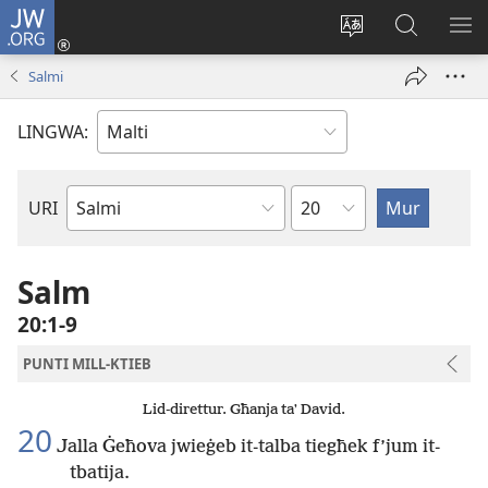
JW.ORG
Illoggja
(opens
Biddel
Fittex
UR
new
il-
f’JW.ORG
L-
Salmi
window)
lingwa
ME
tas-
LINGWA:
sit
Kapitlu
URI
Ktieb
tal-
Bibbja
Salm
20:1-9
PUNTI MILL-KTIEB
Lid-direttur. Għanja taʼ David.
20
Jalla Ġeħova jwieġeb it-talba tiegħek f’jum it-
tbatija.