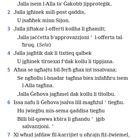
Jalla isem l-Alla taʼ Ġakobb jipproteġik.
2
Jalla jgħinek mill-post qaddis,
U jsaħħek minn Sijon.
3
Jalla jiftakar l-offerti kollha li għamilt;
*
Jalla jaċċetta b’approvazzjoni
l-offerta tal-
ħruq. (
Sela
)
4
Jalla jagħtik dak li tixtieq qalbek
U jgħinek tirnexxi f’dak kollu li tippjana.
5
Aħna se ngħajtu bil-ferħ għax int issalvana;
Se ngħollu l-bnadar tagħna biex infaħħru isem
l-Alla tagħna.
Jalla Ġeħova jagħmel dak kollu li titolbu.
6
*
Issa nafu li Ġeħova jsalva lill-magħżul
tiegħu.
Hu jwieġbu mis-sema qaddisa tiegħu
*
Billi bil-qawwa kbira li għandu
jġib
*
salvazzjoni.
7
Xi wħud jafdaw fil-karrijiet u oħrajn fiż-żwiemel,