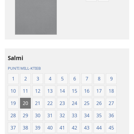
għad-
għad-
dawnlowds
dawnlowds
tal-
tar-
pubblikazzjonijiet
rikordings
diġitali
bl-
Traduzzjoni
awdjo
tad-
Traduzzjoni
Dinja
tad-
Salmi
l-
Dinja
PUNTI MILL-KTIEB
Ġdida
l-
taʼ
Ġdida
1
2
3
4
5
6
7
8
9
l-
taʼ
10
11
12
13
14
15
16
17
18
Iskrittura
l-
Mqaddsa
Iskrittura
19
20
21
22
23
24
25
26
27
(Reviżjoni
Mqaddsa
tal-
(Reviżjoni
28
29
30
31
32
33
34
35
36
2013)
tal-
37
38
39
40
41
42
43
44
45
2013)