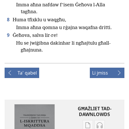
Imma aħna nafdaw f’isem Ġeħova l-Alla
tagħna.
8
Huma tfixklu u waqgħu,
Imma aħna qomna u rġajna waqafna dritti.
9
Ġeħova, salva lir-re!
Hu se jwiġibna dakinhar li ngħajtulu għall-
għajnuna.
Ta' qabel
Li jmiss
GĦAŻLIET TAD-
DAWNLOWDS
Għażliet
Għażliet