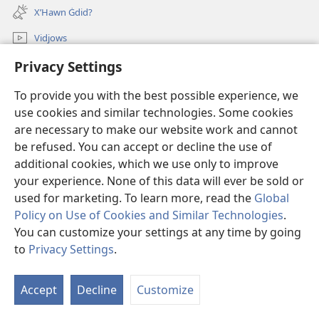
new
X’Hawn Ġdid?
window)
Vidjows
Fittex f’JW.ORG
Privacy Settings
To provide you with the best possible experience, we
Donazzjonijiet
(opens
use cookies and similar technologies. Some cookies
new
are necessary to make our website work and cannot
window)
LIBRERIJA ONLAJN tat-Torri tal-Għassa
(opens
be refused. You can accept or decline the use of
new
additional cookies, which we use only to improve
®
JW Hub
window)
(opens
your experience. None of this data will ever be sold or
new
used for marketing. To learn more, read the
Global
window)
Policy on Use of Cookies and Similar Technologies
.
You can customize your settings at any time by going
Copyright
© 2026 Watch Tower Bible and Tract Society of Pennsylvania.
to
Privacy Settings
.
S
TERMINI TAL-UŻU
|
PRIVACY POLICY
|
PRIVACY SETTINGS
Ta
Accept
Decline
Customize
of
Co