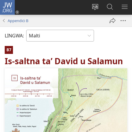
JW.ORG
Illoggja
(opens
Biddel
Fittex
UR
new
il-
f’JW.ORG
L-
Appendiċi B
window)
lingwa
ME
tas-
LINGWA:
sit
B7
Is-saltna taʼ David u Salamun