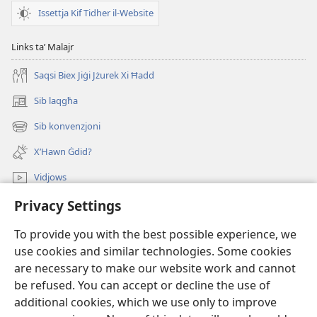
l-
taʼ
Issettja Kif Tidher il-Website
Iskrittura
l-
Mqaddsa
Iskrittura
Links taʼ Malajr
(Reviżjoni
Mqaddsa
tal-
(Reviżjoni
Saqsi Biex Jiġi Jżurek Xi Ħadd
2013)
tal-
Sib laqgħa
(opens
2013)
new
Sib konvenzjoni
(opens
window)
new
X’Hawn Ġdid?
window)
Vidjows
Privacy Settings
Fittex f’JW.ORG
To provide you with the best possible experience, we
Donazzjonijiet
(opens
use cookies and similar technologies. Some cookies
new
are necessary to make our website work and cannot
window)
LIBRERIJA ONLAJN tat-Torri tal-Għassa
be refused. You can accept or decline the use of
(opens
new
additional cookies, which we use only to improve
®
JW Hub
window)
(opens