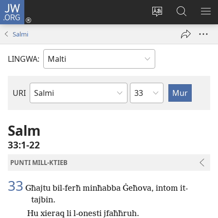
JW.ORG
Illoggja
(opens
Biddel
Fittex
UR
new
il-
f’JW.ORG
L-
Salmi
window)
lingwa
ME
tas-
LINGWA:
sit
Kapitlu
URI
Ktieb
tal-
Bibbja
Salm
33:1-22
PUNTI MILL-KTIEB
33
Għajtu bil-ferħ minħabba Ġeħova, intom it-
tajbin.
Hu xieraq li l-onesti jfaħħruh.