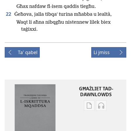
Għax nafdaw fl-isem qaddis tiegħu.
22
Ġeħova, jalla tibqaʼ turina mħabba u lealtà,
Waqt li aħna nibqgħu nistennew lilek biex
taġixxi.
Ta' qabel
Li jmiss
GĦAŻLIET TAD-
DAWNLOWDS
Għażliet
Għażliet
għad-
għad-
dawnlowds
dawnlowds
tal-
tar-