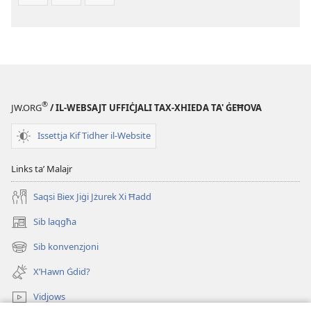
®
JW.ORG
/ IL-WEBSAJT UFFIĊJALI TAX-XHIEDA TA' ĠEĦOVA
Issettja Kif Tidher il-Website
Links taʼ Malajr
Saqsi Biex Jiġi Jżurek Xi Ħadd
Sib laqgħa
(opens
new
Sib konvenzjoni
(opens
window)
new
X’Hawn Ġdid?
window)
Vidjows