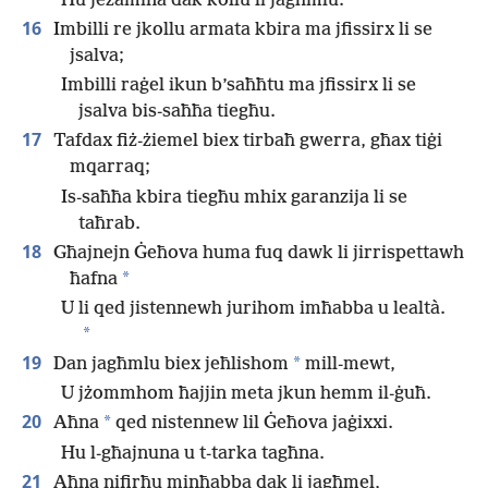
Hu jeżamina dak kollu li jagħmlu.
16
Imbilli re jkollu armata kbira ma jfissirx li se
jsalva;
Imbilli raġel ikun b’saħħtu ma jfissirx li se
jsalva bis-saħħa tiegħu.
17
Tafdax fiż-żiemel biex tirbaħ gwerra, għax tiġi
mqarraq;
Is-saħħa kbira tiegħu mhix garanzija li se
taħrab.
18
Għajnejn Ġeħova huma fuq dawk li jirrispettawh
*
ħafna
U li qed jistennewh jurihom imħabba u lealtà.
*
19
*
Dan jagħmlu biex jeħlishom
mill-mewt,
U jżommhom ħajjin meta jkun hemm il-ġuħ.
20
*
Aħna
qed nistennew lil Ġeħova jaġixxi.
Hu l-għajnuna u t-tarka tagħna.
21
Aħna nifirħu minħabba dak li jagħmel,