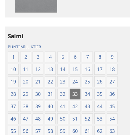
pubblikazzjonijiet
rikordings
diġitali
bl-
Traduzzjoni
awdjo
tad-
Traduzzjoni
Dinja
tad-
Salmi
l-
Dinja
PUNTI MILL-KTIEB
Ġdida
l-
taʼ
Ġdida
1
2
3
4
5
6
7
8
9
l-
taʼ
10
11
12
13
14
15
16
17
18
Iskrittura
l-
Mqaddsa
Iskrittura
19
20
21
22
23
24
25
26
27
(Reviżjoni
Mqaddsa
tal-
(Reviżjoni
28
29
30
31
32
33
34
35
36
2013)
tal-
37
38
39
40
41
42
43
44
45
2013)
46
47
48
49
50
51
52
53
54
55
56
57
58
59
60
61
62
63