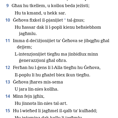
9
Għax hu tkellem, u kollox beda jeżisti;
Hu ta kmand, u hekk sar.
10
*
Ġeħova fixkel il-pjanijiet
tal-ġnus;
Hu ħassar dak li l-popli kienu beħsiebhom
jagħmlu.
11
Imma d-deċiżjonijiet taʼ Ġeħova se jibqgħu għal
dejjem;
L-intenzjonijiet tiegħu ma jinbidlux minn
ġenerazzjoni għal oħra.
12
Ferħan hu l-ġens li l-Alla tiegħu hu Ġeħova,
Il-poplu li hu għażel biex ikun tiegħu.
13
Ġeħova jħares mis-sema
U jara lin-nies kollha.
14
Minn fejn jgħix,
Hu jinnota lin-nies tal-art.
15
Hu l-wieħed li jagħmel il-qalb taʼ kulħadd;