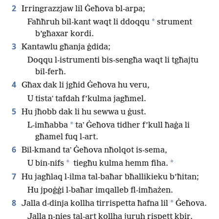
2
Irringrazzjaw lil Ġeħova bl-arpa;
*
Faħħruh bil-kant waqt li ddoqqu
strument
b’għaxar kordi.
3
Kantawlu għanja ġdida;
Doqqu l-istrumenti bis-sengħa waqt li tgħajtu
bil-ferħ.
4
Għax dak li jgħid Ġeħova hu veru,
U tistaʼ tafdah f’kulma jagħmel.
5
Hu jħobb dak li hu sewwa u ġust.
*
L-imħabba
taʼ Ġeħova tidher f’kull ħaġa li
għamel fuq l-art.
6
Bil-kmand taʼ Ġeħova nħolqot is-sema,
*
*
U bin-nifs
tiegħu kulma hemm fiha.
7
Hu jagħlaq l-ilma tal-baħar bħallikieku b’ħitan;
Hu jpoġġi l-baħar imqalleb fl-imħażen.
8
*
Jalla d-dinja kollha tirrispetta ħafna lil
Ġeħova.
Jalla n-nies tal-art kollha juruh rispett kbir.