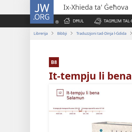
JW.ORG
Ix-Xhieda ta' Ġeħova
DĦUL
TAGĦLIM TAL-
Librerija
Bibbji
Traduzzjoni tad-Dinja l-Ġdida
B8
It-tempju li ben