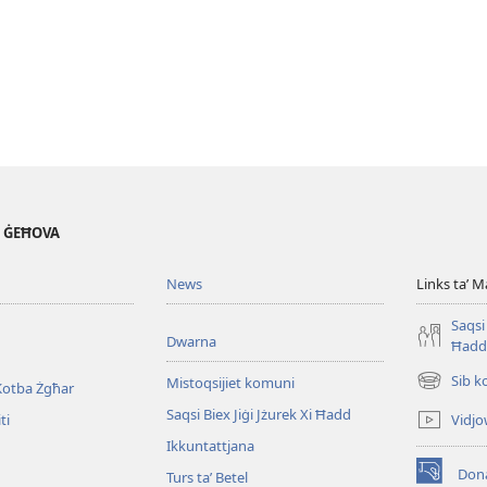
' ĠEĦOVA
News
Links taʼ M
Saqsi 
Dwarna
Ħadd
Sib k
Mistoqsijiet komuni
Kotba Żgħar
(opens
new
Saqsi Biex Jiġi Jżurek Xi Ħadd
Vidjo
ti
window)
Ikkuntattjana
Dona
Turs taʼ Betel
(opens