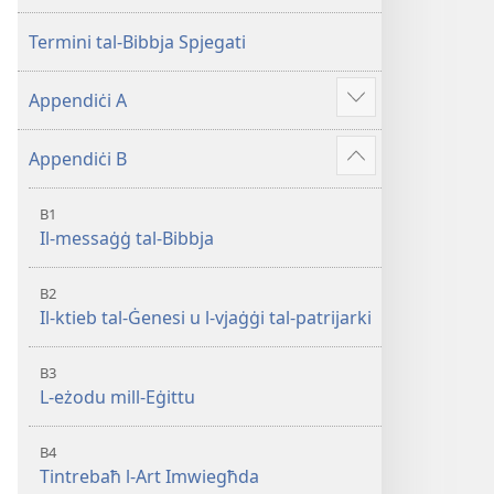
Mqaddsa
Iskrittura
(Reviżjoni
Mqaddsa
Termini tal-Bibbja Spjegati
tal-
(Reviżjoni
2013)
tal-
Appendiċi A
Show
2013)
more
Appendiċi B
Show
more
B1
Il-messaġġ tal-Bibbja
B2
Il-ktieb tal-Ġenesi u l-vjaġġi tal-patrijarki
B3
L-eżodu mill-Eġittu
B4
Tintrebaħ l-Art Imwiegħda