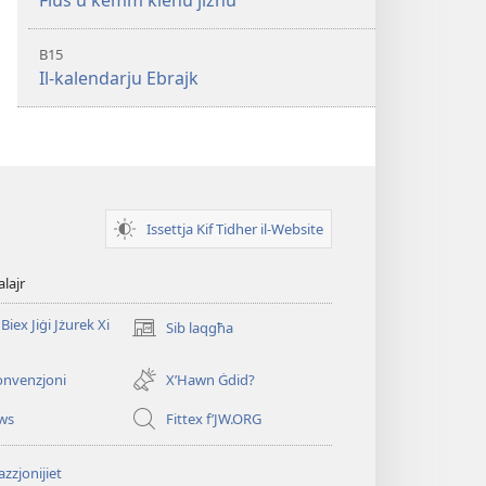
Flus u kemm kienu jiżnu
B15
Il-kalendarju Ebrajk
Issettja Kif Tidher il-Website
alajr
Biex Jiġi Jżurek Xi
Sib laqgħa
(opens
new
window)
onvenzjoni
X’Hawn Ġdid?
ws
Fittex f’JW.ORG
zzjonijiet