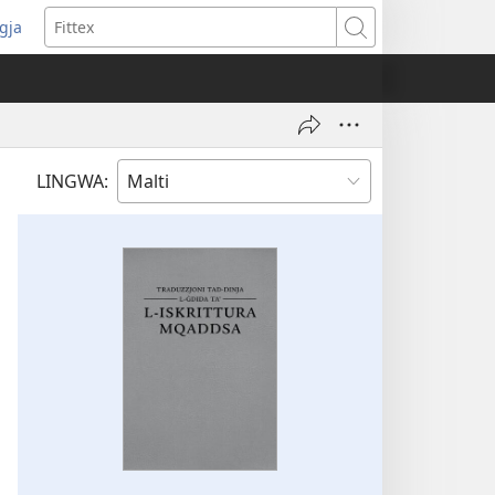
ggja
pens
Fittex
w
ndow)
LINGWA: