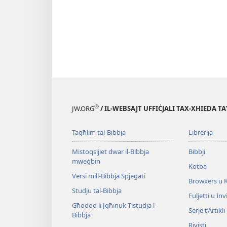
®
JW.ORG
/ IL-WEBSAJT UFFIĊJALI TAX-XHIEDA TA
Tagħlim tal-Bibbja
Librerija
Mistoqsijiet dwar il-Bibbja
Bibbji
mweġbin
Kotba
Versi mill-Bibbja Spjegati
Browxers u 
Studju tal-Bibbja
Fuljetti u Invi
Għodod li Jgħinuk Tistudja l-
Serje t’Artikli
Bibbja
Rivisti