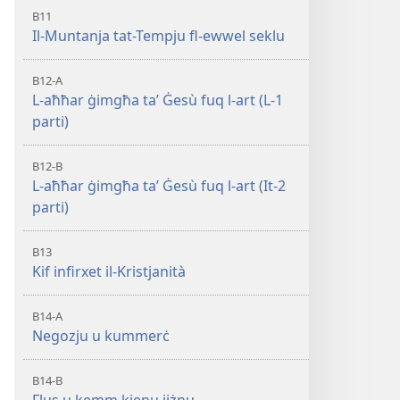
B11
Il-Muntanja tat-Tempju fl-ewwel seklu
B12-A
L-aħħar ġimgħa taʼ Ġesù fuq l-art (L-1
parti)
B12-B
L-aħħar ġimgħa taʼ Ġesù fuq l-art (It-2
parti)
B13
Kif infirxet il-Kristjanità
B14-A
Negozju u kummerċ
B14-B