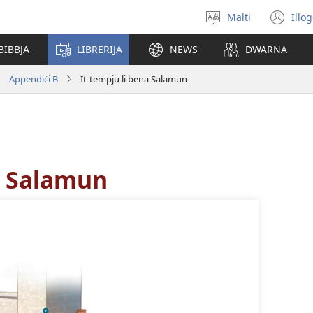
Malti
Illo
Agħżel
(o
il-
ne
BIBBJA
LIBRERIJA
NEWS
DWARNA
lingwa
wi
Appendiċi B
It-tempju li bena Salamun
a Salamun