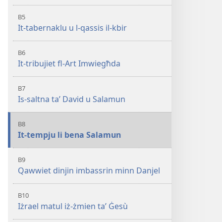
B5
It-tabernaklu u l-qassis il-kbir
B6
It-tribujiet fl-Art Imwiegħda
B7
Is-saltna taʼ David u Salamun
B8
It-tempju li bena Salamun
B9
Qawwiet dinjin imbassrin minn Danjel
B10
Iżrael matul iż-żmien taʼ Ġesù