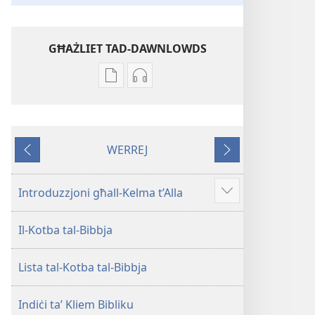
GĦAŻLIET TAD-DAWNLOWDS
Għażliet
Għażliet
għad-
għad-
dawnlowds
dawnlowds
tal-
tar-
WERREJ
pubblikazzjonijiet
rikordings
Ta'
Li
diġitali
bl-
qabel
jmiss
Traduzzjoni
awdjo
Introduzzjoni għall-Kelma t’Alla
Show
tad-
Traduzzjoni
more
Dinja
tad-
Il-Kotba tal-Bibbja
l-
Dinja
Ġdida
l-
Lista tal-Kotba tal-Bibbja
taʼ
Ġdida
l-
taʼ
Iskrittura
l-
Indiċi taʼ Kliem Bibliku