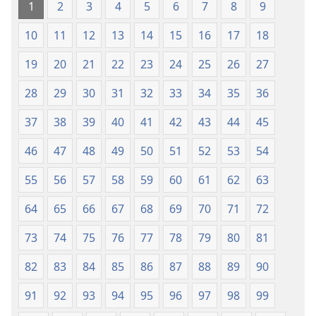
taʼ
Ġdida
1
2
3
4
5
6
7
8
9
l-
taʼ
10
11
12
13
14
15
16
17
18
Iskrittura
l-
Mqaddsa
Iskrittura
19
20
21
22
23
24
25
26
27
(Reviżjoni
Mqaddsa
tal-
(Reviżjoni
28
29
30
31
32
33
34
35
36
2013)
tal-
37
38
39
40
41
42
43
44
45
2013)
46
47
48
49
50
51
52
53
54
55
56
57
58
59
60
61
62
63
64
65
66
67
68
69
70
71
72
73
74
75
76
77
78
79
80
81
82
83
84
85
86
87
88
89
90
91
92
93
94
95
96
97
98
99