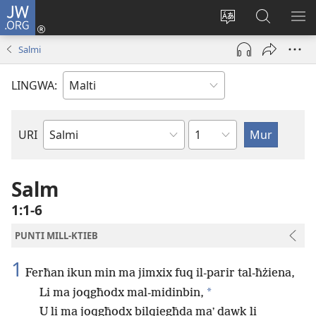
JW.ORG
Illoggja
(opens
Biddel
Fittex
UR
new
il-
f’JW.ORG
L-
Salmi
window)
lingwa
ME
tas-
LINGWA:
sit
Kapitlu
URI
Ktieb
tal-
Bibbja
Salm
1:1-6
PUNTI MILL-KTIEB
1
Ferħan ikun min ma jimxix fuq il-parir tal-ħżiena,
*
Li ma joqgħodx mal-midinbin,
U li ma joqgħodx bilqiegħda maʼ dawk li