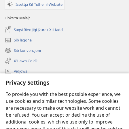
Issettja Kif Tidher il-Website
Links taʼ Malajr
Saqsi Biex Jiġi Jżurek Xi Ħadd
Sib laqgħa
(opens
new
Sib konvenzjoni
(opens
window)
new
X’Hawn Ġdid?
window)
Vidjows
Privacy Settings
Fittex f’JW.ORG
To provide you with the best possible experience, we
Donazzjonijiet
(opens
use cookies and similar technologies. Some cookies
new
are necessary to make our website work and cannot
window)
LIBRERIJA ONLAJN tat-Torri tal-Għassa
be refused. You can accept or decline the use of
(opens
new
additional cookies, which we use only to improve
®
JW Hub
window)
(opens
your experience. None of this data will ever be sold or