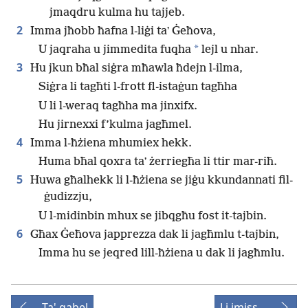
jmaqdru kulma hu tajjeb.
2
Imma jħobb ħafna l-liġi taʼ Ġeħova,
*
U jaqraha u jimmedita fuqha
lejl u nhar.
3
Hu jkun bħal siġra mħawla ħdejn l-ilma,
Siġra li tagħti l-frott fl-istaġun tagħha
U li l-weraq tagħha ma jinxifx.
Hu jirnexxi f’kulma jagħmel.
4
Imma l-ħżiena mhumiex hekk.
Huma bħal qoxra taʼ żerriegħa li ttir mar-riħ.
5
Huwa għalhekk li l-ħżiena se jiġu kkundannati fil-
ġudizzju,
U l-midinbin mhux se jibqgħu fost it-tajbin.
6
Għax Ġeħova japprezza dak li jagħmlu t-tajbin,
Imma hu se jeqred lill-ħżiena u dak li jagħmlu.
Ta' qabel
Li jmiss