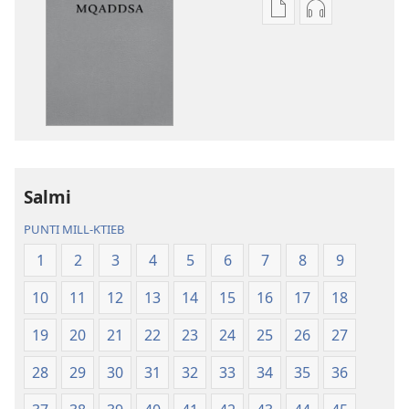
Għażliet
Għażliet
għad-
għad-
dawnlowds
dawnlowds
tal-
tar-
pubblikazzjonijiet
rikordings
diġitali
bl-
Traduzzjoni
awdjo
tad-
Traduzzjoni
Dinja
tad-
Salmi
l-
Dinja
PUNTI MILL-KTIEB
Ġdida
l-
taʼ
Ġdida
1
2
3
4
5
6
7
8
9
l-
taʼ
10
11
12
13
14
15
16
17
18
Iskrittura
l-
Mqaddsa
Iskrittura
19
20
21
22
23
24
25
26
27
(Reviżjoni
Mqaddsa
tal-
(Reviżjoni
28
29
30
31
32
33
34
35
36
2013)
tal-