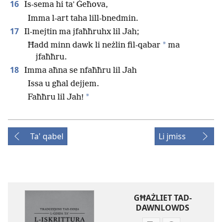
16
Is-sema hi taʼ Ġeħova,
Imma l-art taha lill-bnedmin.
17
Il-mejtin ma jfaħħruhx lil Jah;
*
Ħadd minn dawk li neżlin fil-qabar
ma
jfaħħru.
18
Imma aħna se nfaħħru lil Jah
Issa u għal dejjem.
*
Faħħru lil Jah!
Ta' qabel
Li jmiss
GĦAŻLIET TAD-
DAWNLOWDS