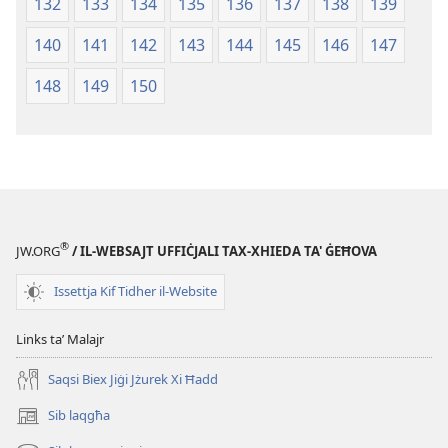
132
133
134
135
136
137
138
139
140
141
142
143
144
145
146
147
148
149
150
®
JW.ORG
/ IL-WEBSAJT UFFIĊJALI TAX-XHIEDA TA' ĠEĦOVA
Issettja Kif Tidher il-Website
Links taʼ Malajr
Saqsi Biex Jiġi Jżurek Xi Ħadd
Sib laqgħa
(opens
new