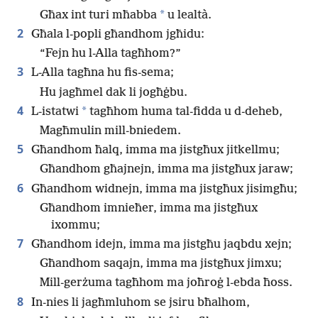
*
Għax int turi mħabba
u lealtà.
2
Għala l-popli għandhom jgħidu:
“Fejn hu l-Alla tagħhom?”
3
L-Alla tagħna hu fis-sema;
Hu jagħmel dak li jogħġbu.
4
*
L-istatwi
tagħhom huma tal-fidda u d-deheb,
Magħmulin mill-bniedem.
5
Għandhom ħalq, imma ma jistgħux jitkellmu;
Għandhom għajnejn, imma ma jistgħux jaraw;
6
Għandhom widnejn, imma ma jistgħux jisimgħu;
Għandhom imnieħer, imma ma jistgħux
ixommu;
7
Għandhom idejn, imma ma jistgħu jaqbdu xejn;
Għandhom saqajn, imma ma jistgħux jimxu;
Mill-gerżuma tagħhom ma joħroġ l-ebda ħoss.
8
In-nies li jagħmluhom se jsiru bħalhom,