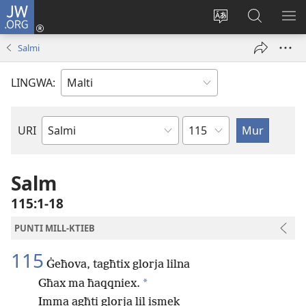
JW.ORG
Illoggja
(opens
Biddel
Fittex
UR
new
il-
f’JW.ORG
L-
Salmi
window)
lingwa
ME
tas-
LINGWA:
sit
Kapitlu
URI
Ktieb
tal-
Bibbja
Salm
115:1-18
PUNTI MILL-KTIEB
115
Ġeħova, tagħtix glorja lilna
*
Għax ma ħaqqniex.
Imma agħti glorja lil ismek