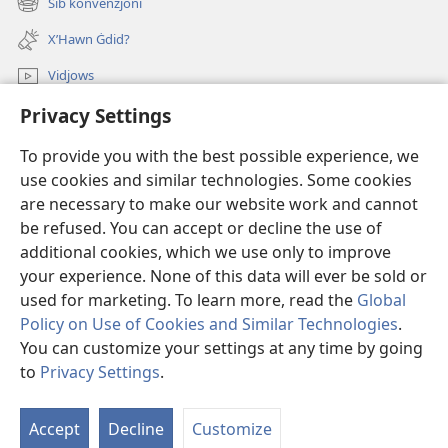
Sib konvenzjoni
(opens
window)
new
X’Hawn Ġdid?
window)
Vidjows
Privacy Settings
Fittex f’JW.ORG
To provide you with the best possible experience, we
Donazzjonijiet
(opens
use cookies and similar technologies. Some cookies
new
are necessary to make our website work and cannot
window)
LIBRERIJA ONLAJN tat-Torri tal-Għassa
be refused. You can accept or decline the use of
(opens
new
additional cookies, which we use only to improve
®
JW Hub
window)
(opens
your experience. None of this data will ever be sold or
new
used for marketing. To learn more, read the
Global
window)
Policy on Use of Cookies and Similar Technologies
.
You can customize your settings at any time by going
Copyright
© 2026 Watch Tower Bible and Tract Society of Pennsylvania.
to
Privacy Settings
.
S
TERMINI TAL-UŻU
|
PRIVACY POLICY
|
PRIVACY SETTINGS
Ta
Accept
Decline
Customize
of