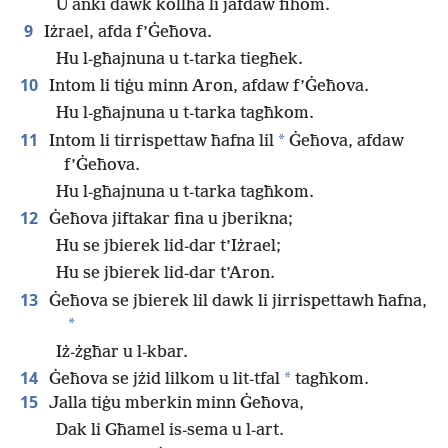
U anki dawk kollha li jafdaw fihom.
9
Iżrael, afda f’Ġeħova.
Hu l-għajnuna u t-tarka tiegħek.
10
Intom li tiġu minn Aron, afdaw f’Ġeħova.
Hu l-għajnuna u t-tarka tagħkom.
11
*
Intom li tirrispettaw ħafna lil
Ġeħova, afdaw
f’Ġeħova.
Hu l-għajnuna u t-tarka tagħkom.
12
Ġeħova jiftakar fina u jberikna;
Hu se jbierek lid-dar t’Iżrael;
Hu se jbierek lid-dar t’Aron.
13
Ġeħova se jbierek lil dawk li jirrispettawh ħafna,
*
Iż-żgħar u l-kbar.
14
*
Ġeħova se jżid lilkom u lit-tfal
tagħkom.
15
Jalla tiġu mberkin minn Ġeħova,
Dak li Għamel is-sema u l-art.