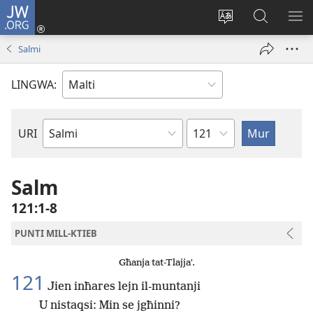
JW.ORG
Illoggja
(opens
Biddel
Fittex
UR
new
il-
f’JW.ORG
L-
Salmi
window)
lingwa
ME
tas-
LINGWA:
sit
Kapitlu
URI
Ktieb
tal-
Bibbja
Salm
121:1-8
PUNTI MILL-KTIEB
Għanja tat-Tlajjaʼ.
121
Jien inħares lejn il-muntanji
U nistaqsi: Min se jgħinni?