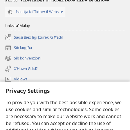
Issettja Kif Tidher il-Website
Links taʼ Malajr
Saqsi Biex Jiġi Jżurek Xi Ħadd
Sib laqgħa
(opens
new
Sib konvenzjoni
(opens
window)
new
X’Hawn Ġdid?
window)
Vidjows
Privacy Settings
Fittex f’JW.ORG
To provide you with the best possible experience, we
Donazzjonijiet
(opens
use cookies and similar technologies. Some cookies
new
are necessary to make our website work and cannot
window)
LIBRERIJA ONLAJN tat-Torri tal-Għassa
be refused. You can accept or decline the use of
(opens
new