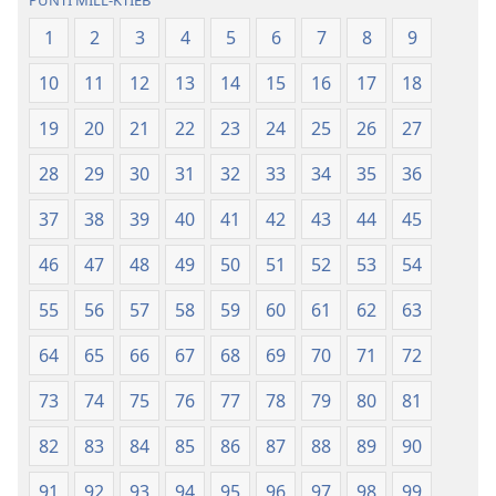
Ġdida
l-
taʼ
Ġdida
1
2
3
4
5
6
7
8
9
l-
taʼ
10
11
12
13
14
15
16
17
18
Iskrittura
l-
Mqaddsa
Iskrittura
19
20
21
22
23
24
25
26
27
(Reviżjoni
Mqaddsa
tal-
(Reviżjoni
28
29
30
31
32
33
34
35
36
2013)
tal-
37
38
39
40
41
42
43
44
45
2013)
46
47
48
49
50
51
52
53
54
55
56
57
58
59
60
61
62
63
64
65
66
67
68
69
70
71
72
73
74
75
76
77
78
79
80
81
82
83
84
85
86
87
88
89
90
91
92
93
94
95
96
97
98
99