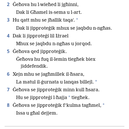
2
Ġeħova hu l-wieħed li jgħinni,
Dak li Għamel is-sema u l-art.
3
*
Hu qatt mhu se jħallik taqaʼ.
Dak li jipproteġik mhux se jaqbdu n-ngħas.
4
Dak li jipproteġi lil Iżrael
Mhux se jaqbdu n-ngħas u jorqod.
5
Ġeħova qed jipproteġik.
Ġeħova hu fuq il-lemin tiegħek biex
jiddefendik.
6
Xejn mhu se jagħmillek il-ħsara,
*
La matul il-ġurnata u lanqas billejl.
7
Ġeħova se jipproteġik minn kull ħsara.
*
Hu se jipproteġi l-ħajja
tiegħek.
8
*
Ġeħova se jipproteġik f’kulma tagħmel,
Issa u għal dejjem.