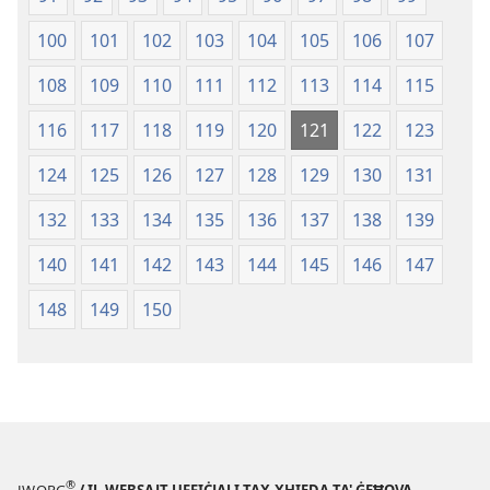
100
101
102
103
104
105
106
107
108
109
110
111
112
113
114
115
116
117
118
119
120
121
122
123
124
125
126
127
128
129
130
131
132
133
134
135
136
137
138
139
140
141
142
143
144
145
146
147
148
149
150
®
JW.ORG
/ IL-WEBSAJT UFFIĊJALI TAX-XHIEDA TA' ĠEĦOVA