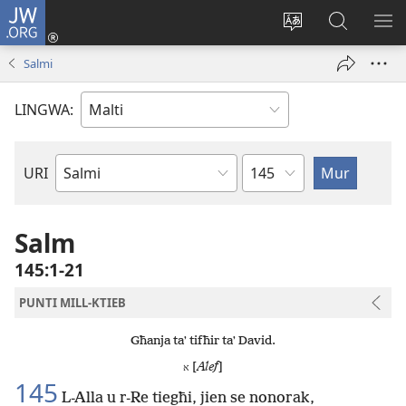
JW.ORG
Illoggja
(opens
Biddel
Fittex
UR
new
il-
f’JW.ORG
L-
Salmi
window)
lingwa
ME
tas-
LINGWA:
sit
Kapitlu
URI
Ktieb
tal-
Bibbja
Salm
145:1-21
PUNTI MILL-KTIEB
Għanja taʼ tifħir taʼ David.
[
Alef
]
א
145
L-Alla u r-Re tiegħi, jien se nonorak,