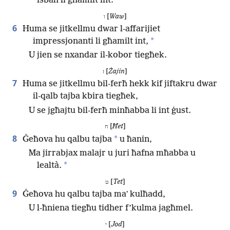
isbaħ li għamilt int.
[
Waw
]
ו
6
Huma se jitkellmu dwar l-affarijiet
*
impressjonanti li għamilt int,
U jien se nxandar il-kobor tiegħek.
[
Żajin
]
ז
7
Huma se jitkellmu bil-ferħ hekk kif jiftakru dwar
il-qalb tajba kbira tiegħek,
U se jgħajtu bil-ferħ minħabba li int ġust.
[
Ħet
]
ח
8
*
Ġeħova hu qalbu tajba
u ħanin,
Ma jirrabjax malajr u juri ħafna mħabba u
*
lealtà.
[
Tet
]
ט
9
Ġeħova hu qalbu tajba maʼ kulħadd,
U l-ħniena tiegħu tidher f’kulma jagħmel.
[
Jod
]
י