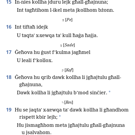
15
In-nies kollha jduru lejk għall-għajnuna;
Int tagħtihom l-ikel meta jkollhom bżonn.
[
Pe
]
פ
16
Int tiftaħ idejk
U taqtaʼ x-xewqa taʼ kull ħaġa ħajja.
[
Sade
]
צ
17
Ġeħova hu ġust f’kulma jagħmel
U leali f’kollox.
[
Kof
]
ק
18
Ġeħova hu qrib dawk kollha li jgħajtulu għall-
għajnuna,
*
Dawk kollha li jgħajtulu b’mod sinċier.
[
Rex
]
ר
19
Hu se jaqtaʼ x-xewqa taʼ dawk kollha li għandhom
*
rispett kbir lejh;
Hu jismagħhom meta jgħajtulu għall-għajnuna
u jsalvahom.