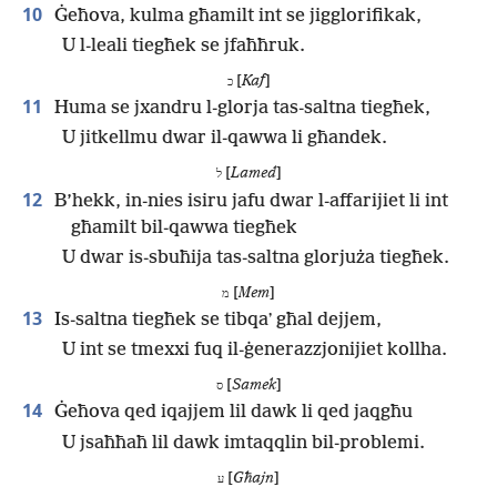
10
Ġeħova, kulma għamilt int se jigglorifikak,
U l-leali tiegħek se jfaħħruk.
[
Kaf
]
כ
11
Huma se jxandru l-glorja tas-saltna tiegħek,
U jitkellmu dwar il-qawwa li għandek.
[
Lamed
]
ל
12
B’hekk, in-nies isiru jafu dwar l-affarijiet li int
għamilt bil-qawwa tiegħek
U dwar is-sbuħija tas-saltna glorjuża tiegħek.
[
Mem
]
מ
13
Is-saltna tiegħek se tibqaʼ għal dejjem,
U int se tmexxi fuq il-ġenerazzjonijiet kollha.
[
Samek
]
ס
14
Ġeħova qed iqajjem lil dawk li qed jaqgħu
U jsaħħaħ lil dawk imtaqqlin bil-problemi.
[
Għajn
]
ע