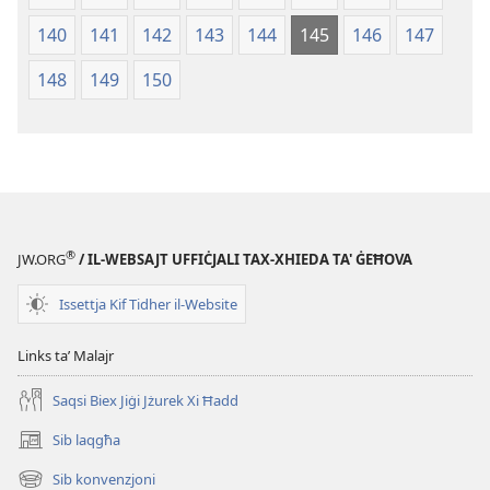
140
141
142
143
144
145
146
147
148
149
150
®
JW.ORG
/ IL-WEBSAJT UFFIĊJALI TAX-XHIEDA TA' ĠEĦOVA
Issettja Kif Tidher il-Website
Links taʼ Malajr
Saqsi Biex Jiġi Jżurek Xi Ħadd
Sib laqgħa
(opens
new
Sib konvenzjoni
(opens