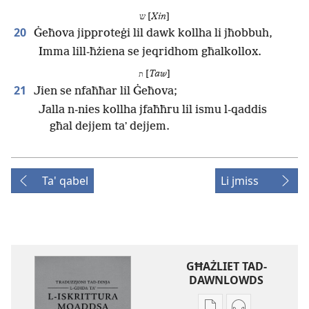
ש [
Xin
]
20
Ġeħova jipproteġi lil dawk kollha li jħobbuh,
Imma lill-ħżiena se jeqridhom għalkollox.
[
Taw
]
ת
21
Jien se nfaħħar lil Ġeħova;
Jalla n-nies kollha jfaħħru lil ismu l-qaddis
għal dejjem taʼ dejjem.
Ta' qabel
Li jmiss
GĦAŻLIET TAD-
DAWNLOWDS