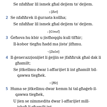
Se nfaħħar lil ismek għal dejjem taʼ dejjem.
[
Bet
]
ב
2
Se nfaħħrek il-ġurnata kollha;
Se nfaħħar lil ismek għal dejjem taʼ dejjem.
[
Gimel
]
ג
3
Ġeħova hu kbir u jistħoqqlu kull tifħir;
Il-kobor tiegħu ħadd ma jistaʼ jifhmu.
[
Dalet
]
ד
4
Il-ġenerazzjonijiet li ġejjin se jfaħħruk għal dak li
għamilt;
Se jitkellmu dwar l-affarijiet li int għamilt bil-
qawwa tiegħek.
[
Ħe
]
ה
5
Huma se jitkellmu dwar kemm hi tal-għaġeb il-
qawwa tiegħek,
U jien se nimmedita dwar l-affarijiet mill-