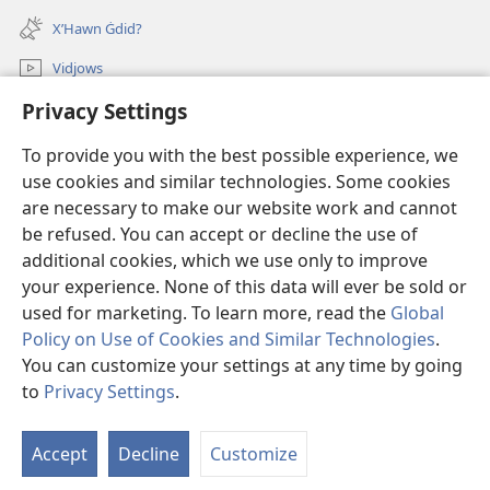
window)
new
X’Hawn Ġdid?
window)
Vidjows
Privacy Settings
Fittex f’JW.ORG
To provide you with the best possible experience, we
Donazzjonijiet
(opens
use cookies and similar technologies. Some cookies
new
are necessary to make our website work and cannot
window)
LIBRERIJA ONLAJN tat-Torri tal-Għassa
be refused. You can accept or decline the use of
(opens
new
additional cookies, which we use only to improve
®
JW Hub
window)
(opens
your experience. None of this data will ever be sold or
new
used for marketing. To learn more, read the
Global
window)
Policy on Use of Cookies and Similar Technologies
.
You can customize your settings at any time by going
Copyright
© 2026 Watch Tower Bible and Tract Society of Pennsylvania.
to
Privacy Settings
.
S
TERMINI TAL-UŻU
|
PRIVACY POLICY
|
PRIVACY SETTINGS
Ta
Accept
Decline
Customize
of
Co