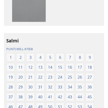
dawnlowds
dawnlowds
tal-
tar-
pubblikazzjonijiet
rikordings
diġitali
bl-
Traduzzjoni
awdjo
tad-
Traduzzjoni
Dinja
tad-
Salmi
l-
Dinja
PUNTI MILL-KTIEB
Ġdida
l-
taʼ
Ġdida
1
2
3
4
5
6
7
8
9
l-
taʼ
10
11
12
13
14
15
16
17
18
Iskrittura
l-
Mqaddsa
Iskrittura
19
20
21
22
23
24
25
26
27
(Reviżjoni
Mqaddsa
tal-
(Reviżjoni
28
29
30
31
32
33
34
35
36
2013)
tal-
37
38
39
40
41
42
43
44
45
2013)
46
47
48
49
50
51
52
53
54