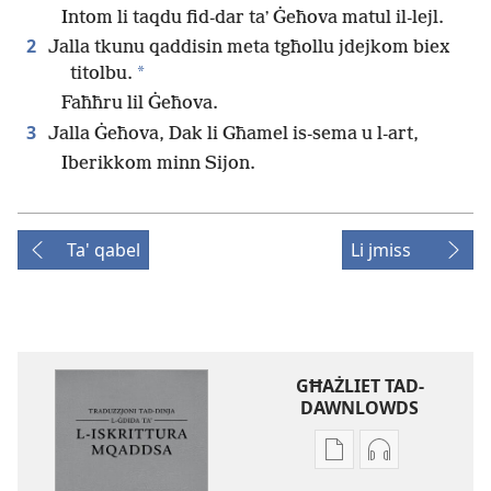
Intom li taqdu fid-dar taʼ Ġeħova matul il-lejl.
2
Jalla tkunu qaddisin meta tgħollu jdejkom biex
*
titolbu.
Faħħru lil Ġeħova.
3
Jalla Ġeħova, Dak li Għamel is-sema u l-art,
Iberikkom minn Sijon.
Ta' qabel
Li jmiss
GĦAŻLIET TAD-
DAWNLOWDS
Għażliet
Għażliet
għad-
għad-