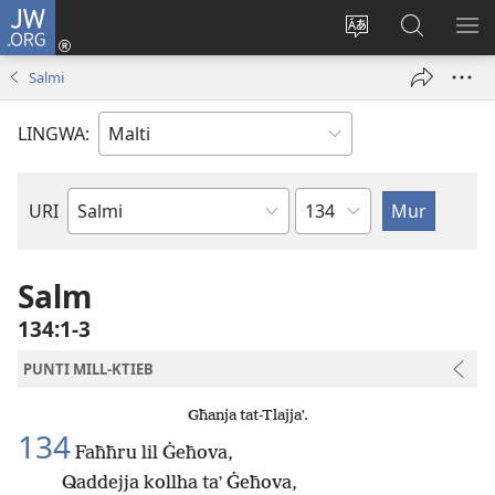
JW.ORG
Illoggja
(opens
Biddel
Fittex
UR
new
il-
f’JW.ORG
L-
Salmi
window)
lingwa
ME
tas-
LINGWA:
sit
Kapitlu
URI
Ktieb
tal-
Bibbja
Salm
134:1-3
PUNTI MILL-KTIEB
Għanja tat-Tlajjaʼ.
134
Faħħru lil Ġeħova,
Qaddejja kollha taʼ Ġeħova,