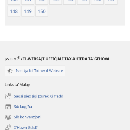
148
149
150
®
JW.ORG
/ IL-WEBSAJT UFFIĊJALI TAX-XHIEDA TA' ĠEĦOVA
Issettja Kif Tidher il-Website
Links taʼ Malajr
Saqsi Biex Jiġi Jżurek Xi Ħadd
Sib laqgħa
(opens
new
Sib konvenzjoni
(opens
window)
new
X’Hawn Ġdid?