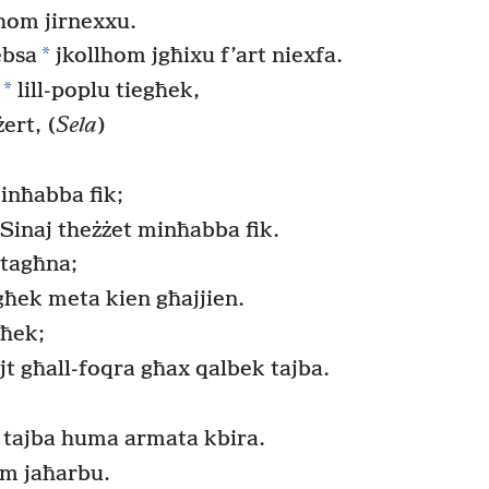
nhom jirnexxu.
*
ebsa
jkollhom jgħixu f’art niexfa.
*
lill-poplu tiegħek,
ert, (
Sela
)
minħabba fik;
a Sinaj theżżet minħabba fik.
 tagħna;
għek meta kien għajjien.
għek;
jt għall-foqra għax qalbek tajba.
ar tajba huma armata kbira.
om jaħarbu.