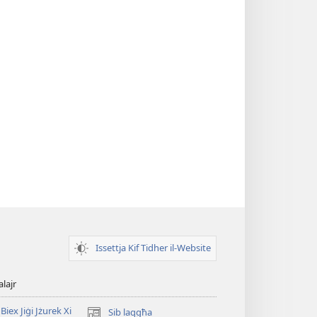
Issettja Kif Tidher il-Website
alajr
Biex Jiġi Jżurek Xi
Sib laqgħa