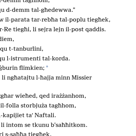
id-demm tagħhom,
ħqu d-demm tal-għedewwa.”
aw il-parata tar-rebħa tal-poplu tiegħek,
r-Re tiegħi, li sejra lejn il-post qaddis.
diem,
qu t-tanburlini,
 l-istrumenti tal-korda.
*
iġburin flimkien;
li ngħatajtu l-ħajja minn Missier
għar wieħed, qed irażżanhom,
bil-folla storbjuża tagħhom,
l-kapijiet taʼ Naftali.
li intom se tkunu b’saħħitkom.
uri s-saħħa tiegħek.