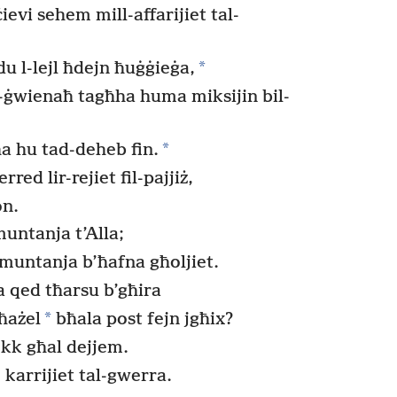
ċievi sehem mill-affarijiet tal-
*
u l-lejl ħdejn ħuġġieġa,
-ġwienaħ tagħha huma miksijin bil-
*
ha hu tad-deheb fin.
red lir-rejiet fil-pajjiż,
on.
untanja t’Alla;
 muntanja b’ħafna għoljiet.
a qed tħarsu b’għira
*
għażel
bħala post fejn jgħix?
kk għal dejjem.
 karrijiet tal-gwerra.