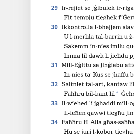
29
Ir-rejiet se jġibulek ir-riga
Fit-tempju tiegħek f’Ġe
30
Ikkontrolla l-bhejjem slava
U l-merħla tal-barrin u 
Sakemm in-nies imilu qu
Imma lil dawk li jieħdu p
31
Mill-Eġittu se jinġiebu affa
In-nies taʼ Kus se jħaffu b
32
Saltniet tal-art, kantaw lil
*
Faħħru bil-kant lil
Ġeħo
33
Il-wieħed li jgħaddi mill-o
Il-leħen qawwi tiegħu ji
34
Faħħru lil Alla għas-saħħa
Hu se juri l-kobor tiegħu