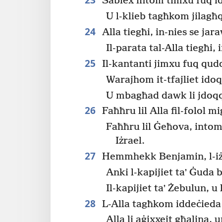
Sabiex intom timxu fuq 
U l-klieb tagħkom jilag
24
Alla tiegħi, in-nies se jar
Il-parata tal-Alla tiegħi, i
25
Il-kantanti jimxu fuq qud
Warajhom it-tfajliet idoq
U mbagħad dawk li jdoqqu
26
Faħħru lil Alla fil-folol m
Faħħru lil Ġeħova, intom 
Iżrael.
27
Hemmhekk Benjamin, l-iż
Anki l-kapijiet taʼ Ġuda 
Il-kapijiet taʼ Żebulun, u 
28
L-Alla tagħkom iddeċieda 
Alla li aġixxejt għalina, 