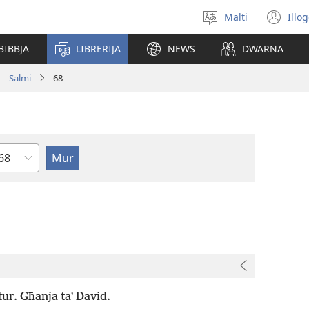
Malti
Illo
Agħżel
(o
il-
ne
BIBBJA
LIBRERIJA
NEWS
DWARNA
lingwa
wi
Salmi
68
apitlu
tur. Għanja taʼ David.