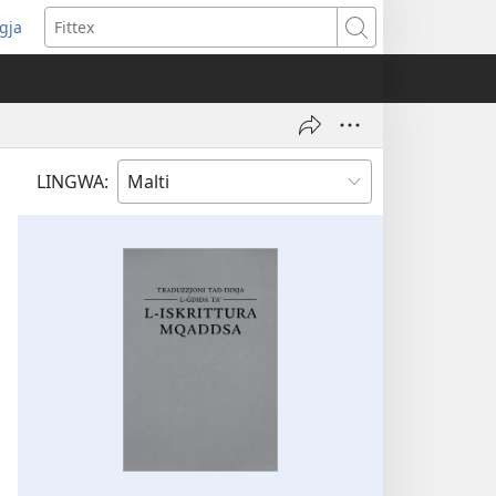
ggja
pens
Fittex
w
ndow)
LINGWA: