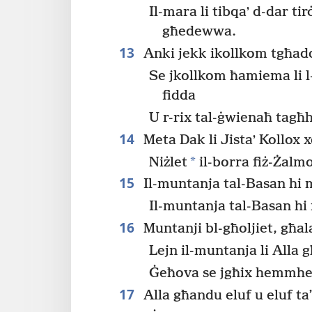
Il-mara li tibqaʼ d-dar tir
għedewwa.
13
Anki jekk ikollkom tgħadd
Se jkollkom ħamiema li l
fidda
U r-rix tal-ġwienaħ tagħ
14
Meta Dak li Jistaʼ Kollox xer
*
Niżlet
il-borra fiż-Żalm
15
Il-muntanja tal-Basan hi m
Il-muntanja tal-Basan hi
16
Muntanji bl-għoljiet, għal
Lejn il-muntanja li Alla 
Ġeħova se jgħix hemmhe
17
Alla għandu eluf u eluf ta’