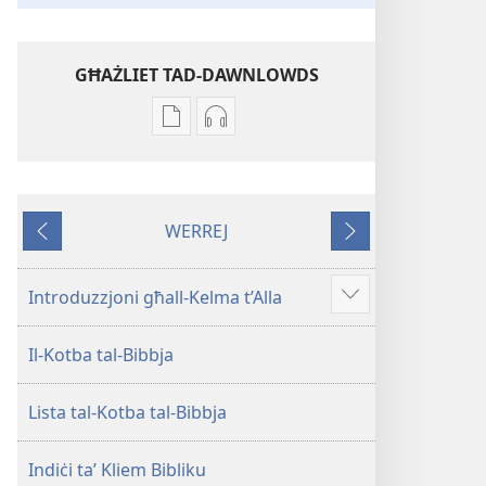
GĦAŻLIET TAD-DAWNLOWDS
Għażliet
Għażliet
għad-
għad-
dawnlowds
dawnlowds
tal-
tar-
WERREJ
pubblikazzjonijiet
rikordings
Ta'
Li
diġitali
bl-
qabel
jmiss
Traduzzjoni
awdjo
Introduzzjoni għall-Kelma t’Alla
Show
tad-
Traduzzjoni
more
Dinja
tad-
Il-Kotba tal-Bibbja
l-
Dinja
Ġdida
l-
Lista tal-Kotba tal-Bibbja
taʼ
Ġdida
l-
taʼ
Iskrittura
l-
Indiċi taʼ Kliem Bibliku