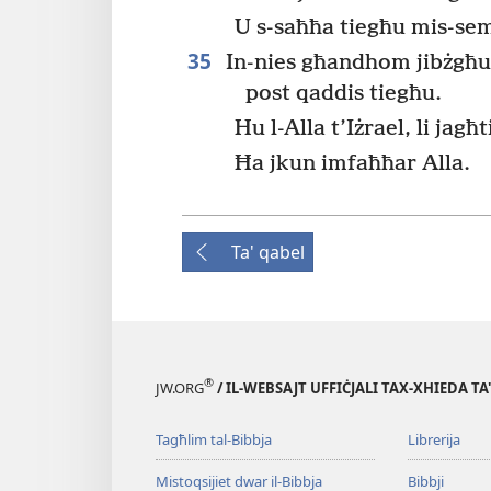
U s-saħħa tiegħu mis-se
35
In-nies għandhom jibżgħu u 
post qaddis tiegħu.
Hu l-Alla t’Iżrael, li jag
Ħa jkun imfaħħar Alla.
Ta' qabel
®
JW.ORG
/ IL-WEBSAJT UFFIĊJALI TAX-XHIEDA TA
Tagħlim tal-Bibbja
Librerija
Mistoqsijiet dwar il-Bibbja
Bibbji