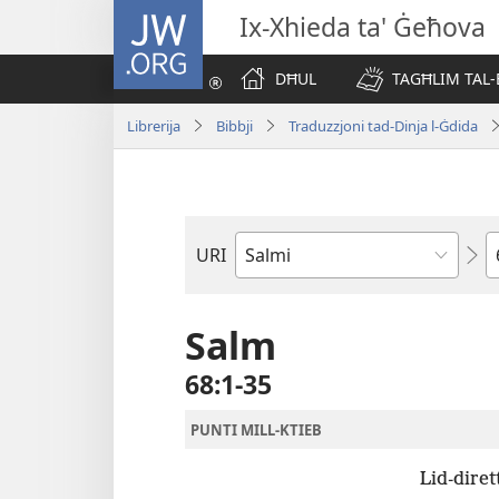
JW.ORG
Ix-Xhieda ta' Ġeħova
DĦUL
TAGĦLIM TAL-
Librerija
Bibbji
Traduzzjoni tad-Dinja l-Ġdida
K
URI
Ktieb
tal-
Bibbja
Salm
68:1-35
PUNTI MILL-KTIEB
Lid-diret