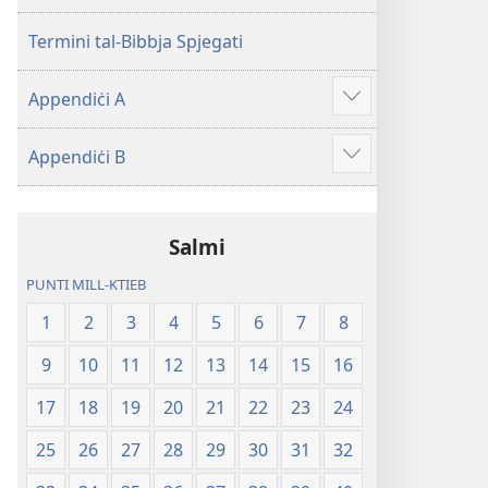
Mqaddsa
Iskrittura
(Reviżjoni
Mqaddsa
Termini tal-Bibbja Spjegati
tal-
(Reviżjoni
2013)
tal-
Appendiċi A
Show
2013)
more
Appendiċi B
Show
more
Salmi
PUNTI MILL-KTIEB
1
2
3
4
5
6
7
8
9
10
11
12
13
14
15
16
17
18
19
20
21
22
23
24
25
26
27
28
29
30
31
32