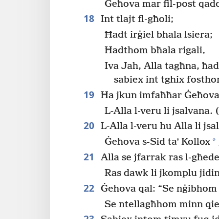
Ġeħova mar fil-post qadd
18
Int tlajt fl-għoli;
Ħadt irġiel bħala lsiera;
Ħadthom bħala rigali,
Iva Jah, Alla tagħna, ħad
sabiex int tgħix fosth
19
Ħa jkun imfaħħar Ġeħova, 
L-Alla l-veru li jsalvana. 
20
L-Alla l-veru hu Alla li jsa
*
Ġeħova s-Sid taʼ Kollox
21
Alla se jfarrak ras l-għe
Ras dawk li jkomplu jidi
22
Ġeħova qal: “Se nġibhom 
Se ntellagħhom minn qie
23