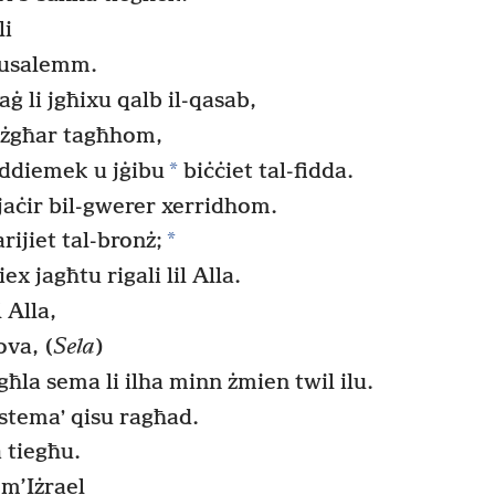
li
rusalemm.
ġ li jgħixu qalb il-qasab,
ż-żgħar tagħhom,
*
ddiemek u jġibu
biċċiet tal-fidda.
jaċir bil-gwerer xerridhom.
*
rijiet tal-bronż;
iex jagħtu rigali lil Alla.
 Alla,
va, (
Sela
)
għla sema li ilha minn żmien twil ilu.
nstemaʼ qisu ragħad.
 tiegħu.
 m’Iżrael