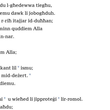
erdu l-għedewwa tiegħu,
iemu dawk li jobogħduh.
-riħ itajjar id-duħħan;
u minn quddiem Alla
in-nar.
em Alla;
*
kant lil
ismu;
*
j mid-deżert.
ddiemu.
,
*
*
ni
u wieħed li jipproteġi
lir-romol.
waħdu;