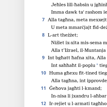
Jeħles lill-ħabsin u jgħi
Imma dawk taʼ rashom i
7
Alla tagħna, meta mexxejt
U meta mmarċjajt fid-deż
8
L-art theżżet;
Niżlet ix-xita mis-sema 
Alla t’Iżrael, il-Muntanj
9
Int bgħatt ħafna xita, Alla
*
Int saħħaħt il-poplu
tie
10
Huma għexu fit-tined tie
Alla tagħna, int ipprovde
11
Ġeħova jagħti l-kmand;
In-nisa li jxandru l-aħb
12
Ir-rejiet u l-armati tagħh