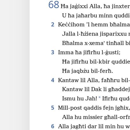
68
Ħa jaġixxi Alla, ħa jinxt
U ħa jaħarbu minn qudd
2
Keċċihom ’l hemm bħalma r
Jalla l-ħżiena jisparixx
Bħalma x-xemaʼ tinħall b
3
Imma ħa jifirħu l-ġusti;
Ħa jifirħu bil-kbir quddi
Ħa jaqbżu bil-ferħ.
4
Kantaw lil Alla, faħħru bil-
Kantaw lil Dak li għadde
*
Ismu hu Jah!
Ifirħu qu
5
Mill-post qaddis fejn jgħix
Alla hu missier għall-orf
6
Alla jagħti dar lil min hu 