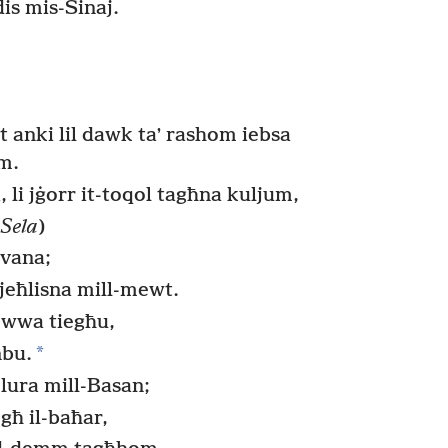
is mis-Sinaj.
t anki lil dawk taʼ rashom iebsa
om.
li jġorr it-toqol tagħna kuljum,
(
Sela
)
lvana;
jeħlisna mill-mewt.
dewwa tiegħu,
*
nbu.
lura mill-Basan;
għ il-baħar,