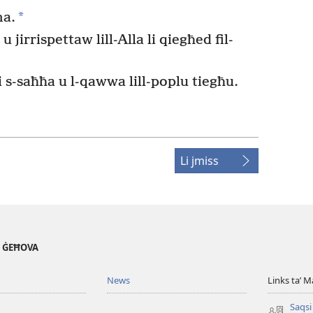
*
ma.
jirrispettaw lill-Alla li qiegħed fil-
ħti s-saħħa u l-qawwa lill-poplu tiegħu.
Li jmiss
' ĠEĦOVA
News
Links taʼ M
Saqsi 