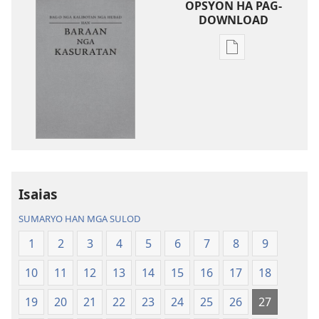
OPSYON HA PAG-
DOWNLOAD
Opsyon
ha
pag-
download
hin
digital
nga
mga
publikasyon
Isaias
Bag-
SUMARYO HAN MGA SULOD
o
nga
1
2
3
4
5
6
7
8
9
Kalibotan
10
11
12
13
14
15
16
17
18
nga
Hubad
19
20
21
22
23
24
25
26
27
han