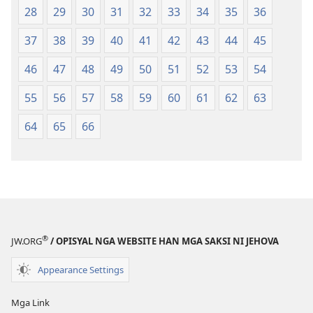
Baraan
28
29
30
31
32
33
34
35
36
nga
37
38
39
40
41
42
43
44
45
Kasuratan
46
47
48
49
50
51
52
53
54
55
56
57
58
59
60
61
62
63
64
65
66
®
JW.ORG
/ OPISYAL NGA WEBSITE HAN MGA SAKSI NI JEHOVA
Appearance Settings
Mga Link