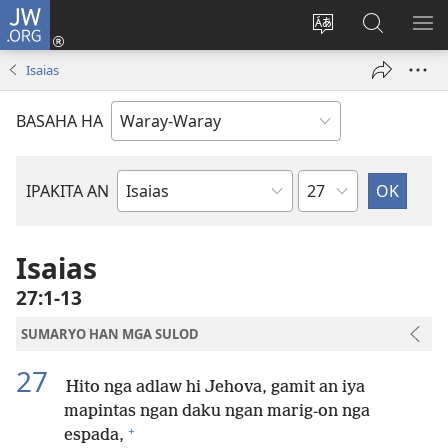
JW.ORG
Pag-
log
Balyui
Pamiling
IPA
In
hin
ha
AN
Isaias
(opens
yinaknan
JW.ORG
ME
new
an
BASAHA HA
window)
site
Kapitulo
IPAKITA AN
Libro
han
Biblia
Isaias
27:1-13
SUMARYO HAN MGA SULOD
27
Hito nga adlaw hi Jehova, gamit an iya
mapintas ngan daku ngan marig-on nga
+
espada,