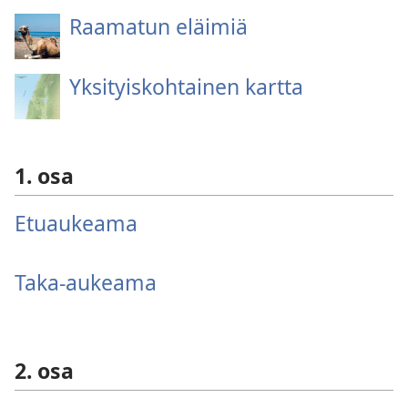
Raamatun eläimiä
Yksityiskohtainen kartta
1. osa
Etuaukeama
Taka-aukeama
2. osa