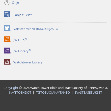
Ohje
Lahjoitukset
(avaa
uuden
ikkunan)
Vartiotornin VERKKOKIRJASTO
(avaa
uuden
®
JW Hub
ikkunan)
(avaa
uuden
®
JW Library
ikkunan)
Watchtower Library
Copyright
© 2026 Watch Tower Bible and Tract Society of Pennsylvania.
KÄYTTÖEHDOT
|
TIETOSUOJAKÄYTÄNTÖ
|
EVÄSTEASETUKSET