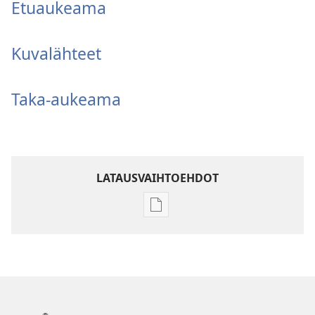
Etuaukeama
Kuvalähteet
Taka-aukeama
LATAUSVAIHTOEHDOT
Julkaisujen
latausvaihtoehdot
Raamatun
ymmärtämisen
opas