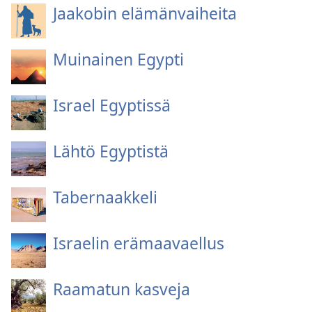
Jaakobin elämänvaiheita
Muinainen Egypti
Israel Egyptissä
Lähtö Egyptistä
Tabernaakkeli
Israelin erämaavaellus
Raamatun kasveja