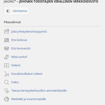
®
JW.ORG
– JEHOVAN TODISTAJIEN VIRALLINEN VERKKOSIVUSTO
Väriteema
Pikavalinnat
Jätä yhteydenottopyyntö
Etsi kokous
(avaa
uuden
Etsi konventti
(avaa
ikkunan)
uuden
Mitä uutta?
ikkunan)
Videot
Kuvailutulkatut videot
Haku
Tietoa terveydenhuollon ammattilaisille
Medialle ja viranomaisille