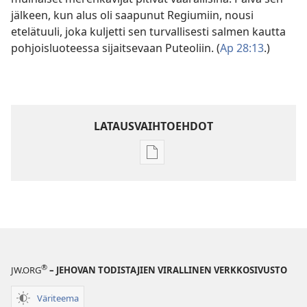
jälkeen, kun alus oli saapunut Regiumiin, nousi
etelätuuli, joka kuljetti sen turvallisesti salmen kautta
pohjoisluoteessa sijaitsevaan Puteoliin. (
Ap 28:13
.)
LATAUSVAIHTOEHDOT
Julkaisujen
latausvaihtoehdot
Raamatun
ymmärtämisen
opas
®
JW.ORG
– JEHOVAN TODISTAJIEN VIRALLINEN VERKKOSIVUSTO
Väriteema