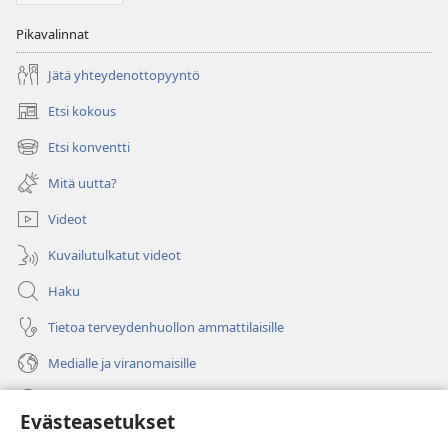
Pikavalinnat
Jätä yhteydenottopyyntö
Etsi kokous
(avaa
uuden
Etsi konventti
(avaa
ikkunan)
uuden
Mitä uutta?
ikkunan)
Videot
Kuvailutulkatut videot
Haku
Tietoa terveydenhuollon ammattilaisille
Medialle ja viranomaisille
Ohje
Evästeasetukset