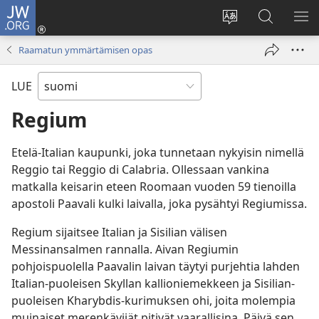
JW.ORG
Kirjaudu
(avaa
Vaihda
Hae
NÄ
uuden
sivuston
JW.ORG-
VA
Raamatun ymmärtämisen opas
ikkunan)
kieli
sivustolta
LUE
Regium
Etelä-Italian kaupunki, joka tunnetaan nykyisin nimellä
Reggio tai Reggio di Calabria. Ollessaan vankina
matkalla keisarin eteen Roomaan vuoden 59 tienoilla
apostoli Paavali kulki laivalla, joka pysähtyi Regiumissa.
Regium sijaitsee Italian ja Sisilian välisen
Messinansalmen rannalla. Aivan Regiumin
pohjoispuolella Paavalin laivan täytyi purjehtia lahden
Italian-puoleisen Skyllan kallioniemekkeen ja Sisilian-
puoleisen Kharybdis-kurimuksen ohi, joita molempia
muinaiset merenkävijät pitivät vaarallisina. Päivä sen