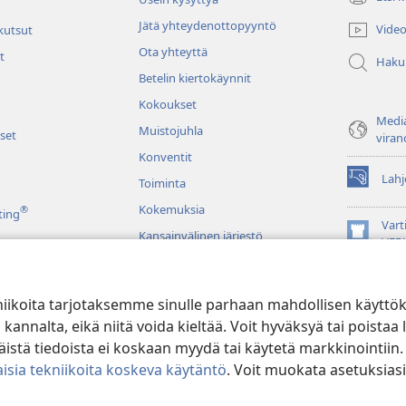
(avaa
uuden
Jätä yhteydenottopyyntö
Video
 kutsut
ikkunan)
Ota yhteyttä
t
Haku
Betelin kiertokäynnit
Kokoukset
Media
Muistojuhla
set
viran
Konventit
Lahj
Toiminta
(avaa
uuden
Kokemuksia
®
ting
ikkunan)
Vart
Kansainvälinen järjestö
(avaa
VER
uuden
JW L
ikkunan)
niikoita tarjotaksemme sinulle parhaan mahdollisen käyttö
u raamatunluku
alta, eikä niitä voida kieltää. Voit hyväksyä tai poistaa l
stä tiedoista ei koskaan myydä tai käytetä markkinointiin.
isia tekniikoita koskeva käytäntö
. Voit muokata asetuksiasi
ible and Tract Society of Pennsylvania.
KÄYTTÖEHDOT
|
TIETOSUOJAKÄ