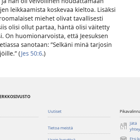
, ja hän oli velvollinen noudattamaan
en leikkaamista koskevaa kieltoa. Lisäksi
oomalaiset miehet olivat tavallisesti
is olisi ollut partaa, häntä olisi väitetty
si. On huomionarvoista, että Jeesuksen
etiassa sanotaan: ”Selkäni minä tarjosin
öille.” (
Jes 50:6
.)
VERKKOSIVUSTO
Uutiset
Pikavalinn
Jätä
Tietoa meistä
yhte
Etsi 
Usein kysyttyä