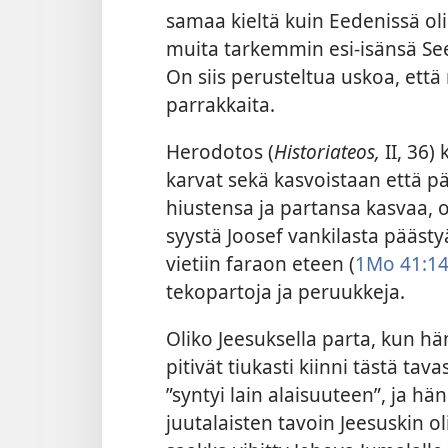
samaa kieltä kuin Eedenissä oli
muita tarkemmin esi-isänsä Seem
On siis perusteltua uskoa, ett
parrakkaita.
Herodotos (
Historiateos,
II, 36)
karvat sekä kasvoistaan että pä
hiustensa ja partansa kasvaa, o
syystä Joosef vankilasta pääst
vietiin faraon eteen (
1Mo 41:1
tekopartoja ja peruukkeja.
Oliko Jeesuksella parta, kun hä
pitivät tiukasti kiinni tästä tav
”syntyi lain alaisuuteen”, ja hän 
juutalaisten tavoin Jeesuskin ol