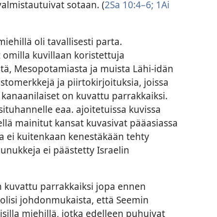
valmistautuivat sotaan. (
2Sa 10:4–6;
1Ai
ehillä oli tavallisesti parta.
 omilla kuvillaan koristettuja
tä, Mesopotamiasta ja muista Lähi-idän
tomerkkejä ja piirtokirjoituksia, joissa
a kanaanilaiset on kuvattu parrakkaiksi.
ituhannelle eaa. ajoitetuissa kuvissa
ellä mainitut kansat kuvasivat pääasiassa
sa ei kuitenkaan kenestäkään tehty
nukkeja ei päästetty Israelin
 kuvattu parrakkaiksi jopa ennen
olisi johdonmukaista, että Seemin
silla miehillä, jotka edelleen puhuivat