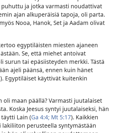
 puhuttu ja jotka varmasti noudattivat
in ajan alkuperäisiä tapoja, oli parta.
ä myös Nooa, Hanok, Set ja Aadam olivat
 kertoo egyptiläisten miesten ajaneen
ästään. Se, että miehet antoivat
li surun tai epäsiisteyden merkki. Tästä
yään ajeli päänsä, ennen kuin hänet
4
). Egyptiläiset käyttivät kuitenkin
n oli maan päällä? Varmasti juutalaiset
asta. Koska Jeesus syntyi juutalaiseksi, hän
täytti Lain (
Ga 4:4;
Mt 5:17
). Kaikkien
i lakiliiton perusteella syntymästään