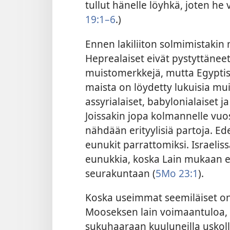
tullut hänelle löyhkä, joten he 
19:1–6
.)
Ennen lakiliiton solmimistakin mi
Heprealaiset eivät pystyttäneet
muistomerkkejä, mutta Egyptis
maista on löydetty lukuisia muis
assyrialaiset, babylonialaiset j
Joissakin jopa kolmannelle vuos
nähdään erityylisiä partoja. Ed
eunukit parrattomiksi. Israelis
eunukkia, koska Lain mukaan eu
seurakuntaan (
5Mo 23:1
).
Koska useimmat seemiläiset on
Mooseksen lain voimaantuloa, 
sukuhaaraan kuuluneilla uskolli