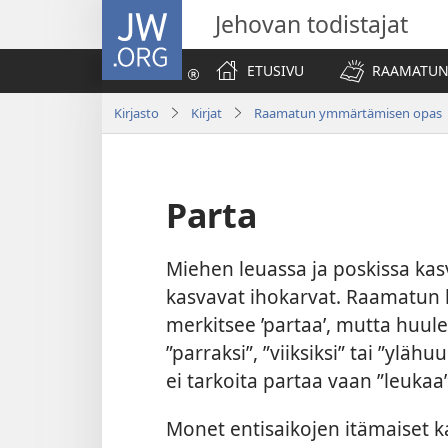
JW.ORG
Jehovan todistajat
ETUSIVU
RAAMATUN
Kirjasto
Kirjat
Raamatun ymmärtämisen opas
Parta
Miehen leuassa ja poskissa kas
kasvavat ihokarvat. Raamatun h
merkitsee ’partaa’, mutta huule
”parraksi”, ”viiksiksi” tai ”yläh
ei tarkoita partaa vaan ”leukaa”
Monet entisaikojen itämaiset 