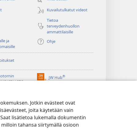
t
Kuvailutulkatut videot
Tietoa
terveydenhuollon
ammattilaisille
lle ja
Ohje
omaisille
oitukset
iotornin
®
JW Hub
(avaa
KKOKIRJASTO
uuden
®
ikkunan)
ibrary
Watchtower Library
kokemuksen. Jotkin evästeet ovat
isäevästeet, joita käytetään vain
 Saat lisätietoa lukemalla dokumentin
 milloin tahansa siirtymällä osioon
YTÄNTÖ
|
EVÄSTEASETUKSET