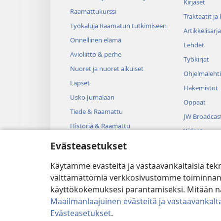
Kirjaset
Raamattukurssi
Traktaatit ja
Työkaluja Raamatun tutkimiseen
Artikkelisarja
Onnellinen elämä
Lehdet
Avioliitto & perhe
Työkirjat
Nuoret ja nuoret aikuiset
Ohjelmalehti
Lapset
Hakemistot
Usko Jumalaan
Oppaat
Tiede & Raamattu
JW Broadcas
Historia & Raamattu
Videot
Evästeasetukset
Musiikki
Kuunnelmat
Käytämme evästeitä ja vastaavankaltaisia tek
Dramatisoit
välttämättömiä verkkosivustomme toiminnan kann
käyttökokemuksesi parantamiseksi. Mitään näi
Maailmanlaajuinen evästeitä ja vastaavankalta
Evästeasetukset
.
Copyright
© 2026 Watch Tower B