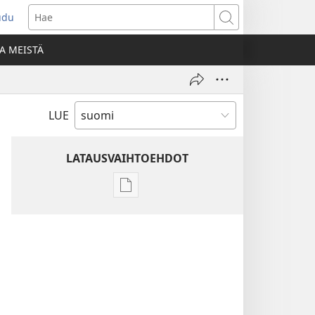
udu
aa
Hae
den
A MEISTÄ
unan)
LUE
LATAUSVAIHTOEHDOT
Julkaisujen
latausvaihtoehdot
Raamatun
ymmärtämisen
opas