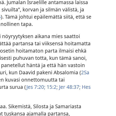
. Jumalan Israelille antamassa laissa
 sivuilta”, korvan ja silmän välistä, ja
5
). Tämä johtui epäilemättä siitä, että se
nollinen tapa.
 nöyryytyksen aikana mies saattoi
ättää partansa tai viiksensä hoitamatta
bosetin hoitamaton parta ilmaisi ehkä
isesti puhuvan totta, kun tämä sanoi,
i panetellut häntä ja että hän vastoin
suri, kun Daavid pakeni Absalomia (
2Sa
en kuvasi onnettomuutta tai
rta surua (
Jes 7:20;
15:2;
Jer 48:37;
Hes
a. Sikemistä, Silosta ja Samariasta
at tuskansa ajamalla partansa,