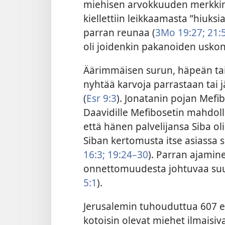
miehisen arvokkuuden merkkinä
kiellettiin leikkaamasta ”hiuksia
parran reunaa (
3Mo 19:27;
21:
oli joidenkin pakanoiden uskon
Äärimmäisen surun, häpeän tai
nyhtää karvoja parrastaan tai j
(
Esr 9:3
). Jonatanin pojan Mefi
Daavidille Mefibosetin mahdoll
että hänen palvelijansa Siba ol
Siban kertomusta itse asiassa 
16:3;
19:24–30
). Parran ajamin
onnettomuudesta johtuvaa suu
5:1
).
Jerusalemin tuhouduttua 607 ea
kotoisin olevat miehet ilmaisiv