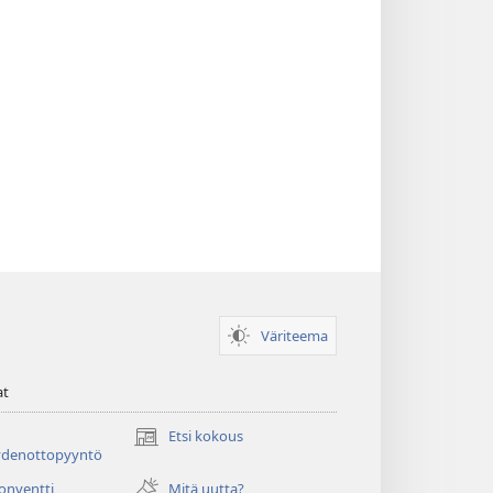
Väriteema
at
Etsi kokous
(avaa
ydenottopyyntö
uuden
ikkunan)
konventti
Mitä uutta?