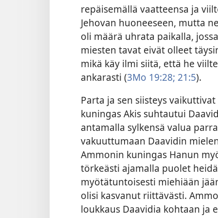
repäisemällä vaatteensa ja viil
Jehovan huoneeseen, mutta ne o
oli määrä uhrata paikalla, jossa 
miesten tavat eivät olleet täys
mikä käy ilmi siitä, että he viil
ankarasti (
3Mo 19:28;
21:5
).
Parta ja sen siisteys vaikuttiva
kuningas Akis suhtautui Daavidi
antamalla sylkensä valua parral
vakuuttumaan Daavidin mielenv
Ammonin kuningas Hanun myöhe
törkeästi ajamalla puolet heid
myötätuntoisesti miehiään jää
olisi kasvanut riittävästi. Ammon
loukkaus Daavidia kohtaan ja e