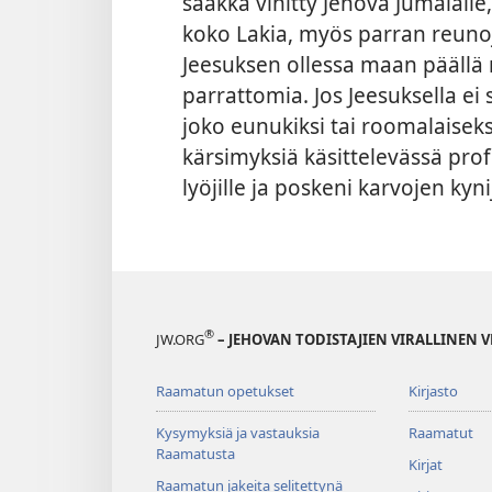
saakka vihitty Jehova Jumalalle
koko Lakia, myös parran reunoj
Jeesuksen ollessa maan päällä r
parrattomia. Jos Jeesuksella ei si
joko eunukiksi tai roomalaisek
kärsimyksiä käsittelevässä prof
lyöjille ja poskeni karvojen kynij
®
JW.ORG
– JEHOVAN TODISTAJIEN VIRALLINEN 
Raamatun opetukset
Kirjasto
Kysymyksiä ja vastauksia
Raamatut
Raamatusta
Kirjat
Raamatun jakeita selitettynä