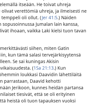
telemällä itseään. He toivat uhreja
livat verettömiä uhreja, ja ilmeisesti ne
temppeli oli ollut. (
Jer 41:5
.) Näiden
in sopusoinnussa Jumalan lain kanssa,
telivät ihoaan, vaikka Laki kielsi tuon tavan
t merkittävästi siihen, miten Gatin
in, kun tämä salasi tervejärkisyytensä
leen. Se sai kuningas Akisin
ikaisuudesta. (
1Sa 21:13
.) Kun
mmin loukkasi Daavidin lähettiläitä
än parrastaan, Daavid kehotti
mään Jerikoon, kunnes heidän partansa
ilaiset tiesivät, että se oli erityinen
ttä heistä oli tuon tapauksen vuoksi