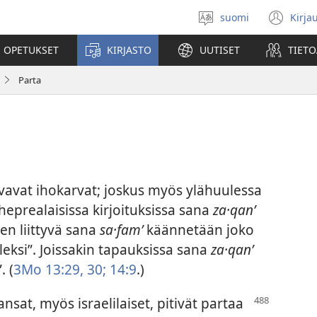
suomi
Kirja
Valitse
(av
kieli
uu
 OPETUKSET
KIRJASTO
UUTISET
TIETO
ikk
Parta
vavat ihokarvat; joskus myös ylähuulessa
eprealaisissa kirjoituksissa sana
za·qanʹ
en liittyvä sana
sa·famʹ
käännetään joko
uuleksi”. Joissakin tapauksissa sana
za·qanʹ
. (
3Mo 13:29, 30;
14:9
.)
kansat, myös
israelilaiset, pitivät partaa