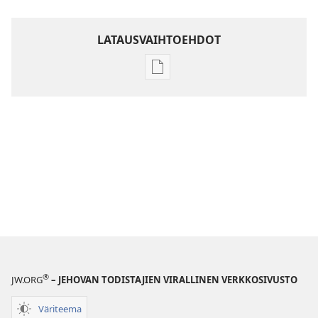
LATAUSVAIHTOEHDOT
Julkaisujen
latausvaihtoehdot
Raamatun
ymmärtämisen
opas
®
JW.ORG
– JEHOVAN TODISTAJIEN VIRALLINEN VERKKOSIVUSTO
Väriteema