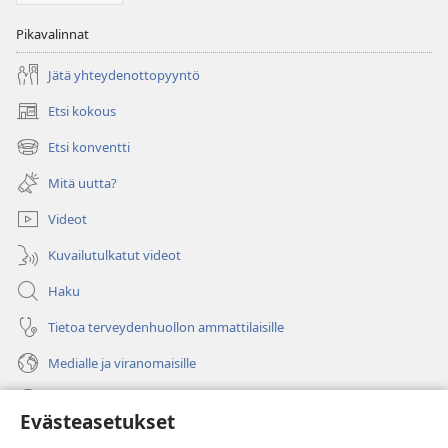
Pikavalinnat
Jätä yhteydenottopyyntö
Etsi kokous
(avaa
uuden
Etsi konventti
(avaa
ikkunan)
uuden
Mitä uutta?
ikkunan)
Videot
Kuvailutulkatut videot
Haku
Tietoa terveydenhuollon ammattilaisille
Medialle ja viranomaisille
Ohje
Evästeasetukset