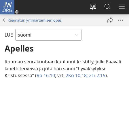
JW.ORG
Kirjaudu
(avaa
Vaihda
Hae
NÄ
uuden
sivuston
JW.ORG-
VA
Raamatun ymmärtämisen opas
ikkunan)
kieli
sivustolta
LUE
Apelles
Rooman seurakuntaan kuulunut kristitty, jolle Paavali
lähetti terveisiä ja jota hän sanoi ”hyväksytyksi
Kristuksessa” (
Ro 16:10
; vrt.
2Ko 10:18;
2Ti 2:15
).