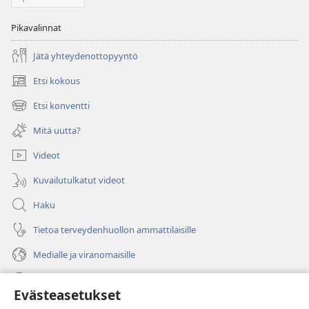
Pikavalinnat
Jätä yhteydenottopyyntö
Etsi kokous
(avaa
uuden
Etsi konventti
(avaa
ikkunan)
uuden
Mitä uutta?
ikkunan)
Videot
Kuvailutulkatut videot
Haku
Tietoa terveydenhuollon ammattilaisille
Medialle ja viranomaisille
Ohje
Evästeasetukset