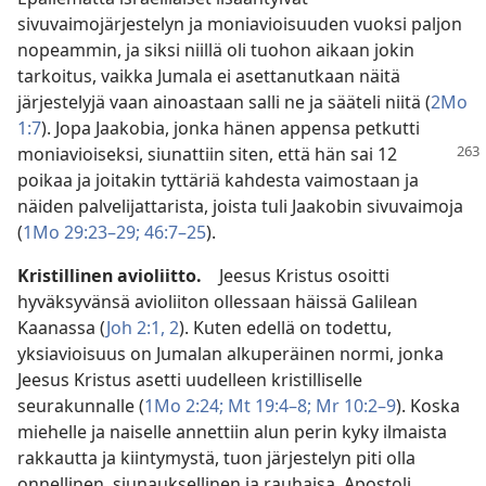
sivuvaimojärjestelyn ja moniavioisuuden vuoksi paljon
nopeammin, ja siksi niillä oli tuohon aikaan jokin
tarkoitus, vaikka Jumala ei asettanutkaan näitä
järjestelyjä vaan ainoastaan salli ne ja sääteli niitä (
2Mo
1:7
). Jopa Jaakobia, jonka hänen appensa petkutti
moniavioiseksi,
siunattiin siten, että hän sai 12
poikaa ja joitakin tyttäriä kahdesta vaimostaan ja
näiden palvelijattarista, joista tuli Jaakobin sivuvaimoja
(
1Mo 29:23–29;
46:7–25
).
Kristillinen avioliitto.
Jeesus Kristus osoitti
hyväksyvänsä avioliiton ollessaan häissä Galilean
Kaanassa (
Joh 2:1, 2
). Kuten edellä on todettu,
yksiavioisuus on Jumalan alkuperäinen normi, jonka
Jeesus Kristus asetti uudelleen kristilliselle
seurakunnalle (
1Mo 2:24;
Mt 19:4–8;
Mr 10:2–9
). Koska
miehelle ja naiselle annettiin alun perin kyky ilmaista
rakkautta ja kiintymystä, tuon järjestelyn piti olla
onnellinen, siunauksellinen ja rauhaisa. Apostoli