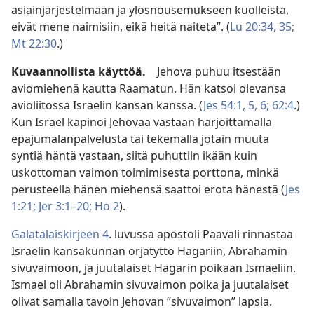
asiainjärjestelmään ja ylösnousemukseen kuolleista,
eivät mene naimisiin, eikä heitä naiteta”. (
Lu 20:34, 35;
Mt 22:30
.)
Kuvaannollista käyttöä.
Jehova puhuu itsestään
aviomiehenä kautta Raamatun. Hän katsoi olevansa
avioliitossa Israelin kansan kanssa. (
Jes 54:1,
5, 6;
62:4
.)
Kun Israel kapinoi Jehovaa vastaan harjoittamalla
epäjumalanpalvelusta tai tekemällä jotain muuta
syntiä häntä vastaan, siitä puhuttiin ikään kuin
uskottoman vaimon toimimisesta porttona, minkä
perusteella hänen miehensä saattoi erota hänestä (
Jes
1:21;
Jer 3:1–20;
Ho 2
).
Galatalaiskirjeen 4
. luvussa apostoli Paavali rinnastaa
Israelin kansakunnan orjatyttö Hagariin, Abrahamin
sivuvaimoon, ja juutalaiset Hagarin poikaan Ismaeliin.
Ismael oli Abrahamin sivuvaimon poika ja juutalaiset
olivat samalla tavoin Jehovan ”sivuvaimon” lapsia.