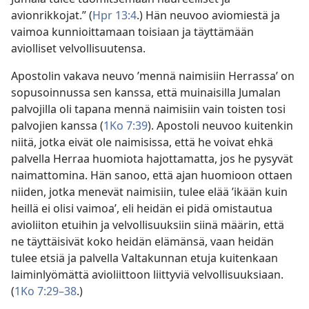
avionrikkojat.” (
Hpr 13:4
.) Hän neuvoo aviomiestä ja
vaimoa kunnioittamaan toisiaan ja täyttämään
aviolliset velvollisuutensa.
Apostolin vakava neuvo ’mennä naimisiin Herrassa’ on
sopusoinnussa sen kanssa, että muinaisilla Jumalan
palvojilla oli tapana mennä naimisiin vain toisten tosi
palvojien kanssa (
1Ko 7:39
). Apostoli neuvoo kuitenkin
niitä, jotka eivät ole naimisissa, että he voivat ehkä
palvella Herraa huomiota hajottamatta, jos he pysyvät
naimattomina. Hän sanoo, että ajan huomioon ottaen
niiden, jotka menevät naimisiin, tulee elää ’ikään kuin
heillä ei olisi vaimoa’, eli heidän ei pidä omistautua
avioliiton etuihin ja velvollisuuksiin siinä määrin, että
ne täyttäisivät koko heidän elämänsä, vaan heidän
tulee etsiä ja palvella Valtakunnan etuja kuitenkaan
laiminlyömättä avioliittoon liittyviä velvollisuuksiaan.
(
1Ko 7:29–38
.)