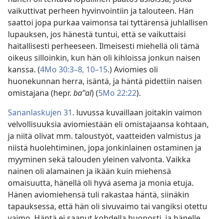
vaikuttivat perheen hyvinvointiin ja talouteen. Hän
saattoi jopa purkaa vaimonsa tai tyttärensä juhlallisen
lupauksen, jos hänestä tuntui, että se vaikuttaisi
haitallisesti perheeseen. Ilmeisesti miehellä oli tämä
oikeus silloinkin, kun hän oli kihloissa jonkun naisen
kanssa. (
4Mo 30:3–8,
10–15
.) Aviomies oli
huonekunnan herra, isäntä, ja häntä pidettiin naisen
omistajana (hepr.
baʹʽal
) (
5Mo 22:22
).
Sananlaskujen 31
. luvussa kuvaillaan joitakin vaimon
velvollisuuksia aviomiestään eli omistajaansa kohtaan,
ja niitä olivat mm. taloustyöt, vaatteiden valmistus ja
niistä huolehtiminen, jopa jonkinlainen ostaminen ja
myyminen sekä talouden yleinen valvonta. Vaikka
nainen oli alamainen ja ikään kuin miehensä
omaisuutta, hänellä oli hyvä asema ja monia etuja.
Hänen aviomiehensä tuli rakastaa häntä, siinäkin
tapauksessa, että hän oli sivuvaimo tai vangiksi otettu
vaimo. Häntä ei saanut kohdella huonosti, ja hänelle