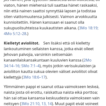
viaton, hänen miehensä tuli saattaa hänet raskaaksi,
niin että nainen saattoi synnyttää lapsen ja todistaa
siten viattomuutensa julkisesti. Vaimon arvokkuutta
kunnioitettiin. Hänen kanssaan ei saanut olla
sukupuolisuhteissa kuukautisten aikana. (
3Mo 18:19;
4Mo 5:12–28
.)
Kielletyt avioliitot.
Sen lisäksi että oli kielletty
lankoutuminen sellaisten kanssa, jotka eivät olleet
Jehovan palvojia, varsinkin seitsemään
kanaanilaiskansakuntaan kuuluvien kanssa (
2Mo
34:14–16;
5Mo 7:1–4
), myös jotkin verisukulaisten ja
avioliiton kautta sukua olevien väliset avioliitot olivat
kiellettyjä (
3Mo 18:6–17
).
Ylimmäinen pappi ei saanut ottaa vaimokseen leskeä,
naista josta oli erottu, raiskattua naista eikä porttoa;
hän sai ottaa kansansa keskuudesta vaimokseen vain
neitsyen (
3Mo 21:10,
13, 14
). Muut papit eivät voineet