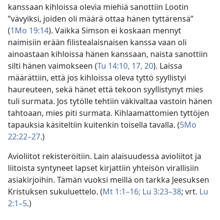
kanssaan kihloissa olevia miehiä sanottiin Lootin
”vävyiksi, joiden oli määrä ottaa hänen tyttärensä”
(
1Mo 19:14
). Vaikka Simson ei koskaan mennyt
naimisiin erään filistealaisnaisen kanssa vaan oli
ainoastaan kihloissa hänen kanssaan, naista sanottiin
silti hänen vaimokseen (
Tu 14:10,
17,
20
). Laissa
määrättiin, että jos kihloissa oleva tyttö syyllistyi
haureuteen, sekä hänet että tekoon syyllistynyt mies
tuli surmata. Jos tytölle tehtiin väkivaltaa vastoin hänen
tahtoaan, mies piti surmata. Kihlaamattomien tyttöjen
tapauksia käsiteltiin kuitenkin toisella tavalla. (
5Mo
22:22–27
.)
Avioliitot rekisteröitiin. Lain alaisuudessa avioliitot ja
liitoista syntyneet lapset kirjattiin yhteisön virallisiin
asiakirjoihin. Tämän vuoksi meillä on tarkka Jeesuksen
Kristuksen sukuluettelo. (
Mt 1:1–16;
Lu 3:23–38
; vrt.
Lu
2:1–5
.)