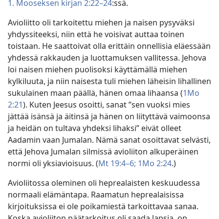
1. Mooseksen kirjan 2:22–24
:ssä.
Avioliitto oli tarkoitettu miehen ja naisen pysyväksi
yhdyssiteeksi, niin että he voisivat auttaa toinen
toistaan. He saattoivat olla erittäin onnellisia eläessään
yhdessä rakkauden ja luottamuksen vallitessa. Jehova
loi naisen miehen puolisoksi käyttämällä miehen
kylkiluuta, ja niin naisesta tuli miehen läheisin lihallinen
sukulainen maan päällä, hänen omaa lihaansa (
1Mo
2:21
). Kuten Jeesus osoitti, sanat ”sen vuoksi mies
jättää isänsä ja äitinsä ja hänen on liityttävä vaimoonsa
ja heidän on tultava yhdeksi lihaksi” eivät olleet
Aadamin vaan Jumalan. Nämä sanat osoittavat selvästi,
että Jehova Jumalan silmissä avioliiton alkuperäinen
normi oli yksiavioisuus. (
Mt 19:4–6;
1Mo 2:24
.)
Avioliitossa oleminen oli heprealaisten keskuudessa
normaali elämäntapa. Raamatun heprealaisissa
kirjoituksissa ei ole poikamiestä tarkoittavaa sanaa.
Koska avioliiton päätarkoitus oli saada lapsia, on