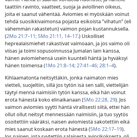
taattiin ravinto, vaatteet, suoja ja aviollinen oikeus,
joita ei saanut vähentää. Aviomies ei myöskään voinut
tehdä suosikkivaimonsa pojasta esikoista ”vihatun” (eli
vähemmän rakastetun) vaimon pojan kustannuksella.
(
2Mo 21:7–11;
5Mo 21:11,
14–17
.) Uskolliset
heprealaismiehet rakastivat vaimoaan, ja jos vaimo oli
viisas ja toimi sopusoinnussa Jumalan lain kanssa,
hänen aviomiehensä usein kuunteli häntä ja hyväksyi
hänen toimensa (
1Mo 21:8–14;
27:41–46;
28:1–4
).
Kihlaamatonta neitsyttäkin, jonka naimaton mies
vietteli, suojeltiin, sillä jos tytön isä sen salli, viettelijän
täytyi mennä naimisiin tytön kanssa, eikä hän voinut
erota hänestä koko elinaikanaan (
5Mo 22:28, 29
). Jos
vaimon aviomies syytti häntä virallisesti siitä, ettei hän
ollut ollut neitsyt mennessään naimisiin, ja tuo syytös
osoitettiin vääräksi, naisen aviomiestä sakotettiin eikä
mies saanut koskaan erota hänestä (
5Mo 22:17–19
).
Jos nainen, jota syytettiin salaisesta aviorikoksesta, oli