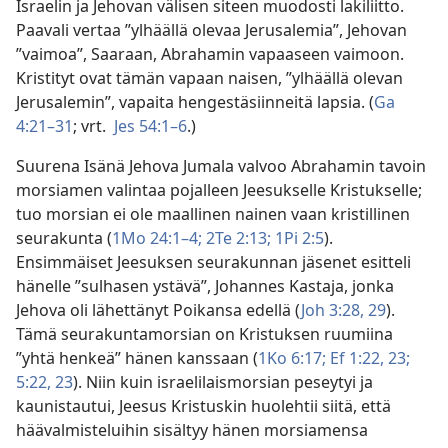
Israelin ja Jehovan välisen siteen muodosti lakiliitto.
Paavali vertaa ”ylhäällä olevaa Jerusalemia”, Jehovan
”vaimoa”, Saaraan, Abrahamin vapaaseen vaimoon.
Kristityt ovat tämän vapaan naisen, ”ylhäällä olevan
Jerusalemin”, vapaita hengestäsiinneitä lapsia. (
Ga
4:21–31
; vrt.
Jes 54:1–6
.)
Suurena Isänä Jehova Jumala valvoo Abrahamin tavoin
morsiamen valintaa pojalleen Jeesukselle Kristukselle;
tuo morsian ei ole maallinen nainen vaan kristillinen
seurakunta (
1Mo 24:1–4;
2Te 2:13;
1Pi 2:5
).
Ensimmäiset Jeesuksen seurakunnan jäsenet esitteli
hänelle ”sulhasen ystävä”, Johannes Kastaja, jonka
Jehova oli lähettänyt Poikansa edellä (
Joh 3:28, 29
).
Tämä seurakuntamorsian on Kristuksen ruumiina
”yhtä henkeä” hänen kanssaan (
1Ko 6:17;
Ef 1:22, 23;
5:22, 23
). Niin kuin israelilaismorsian peseytyi ja
kaunistautui, Jeesus Kristuskin huolehtii siitä, että
häävalmisteluihin sisältyy hänen morsiamensa