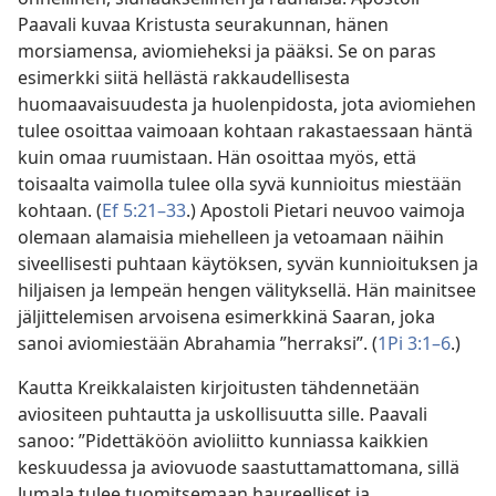
Paavali kuvaa Kristusta seurakunnan, hänen
morsiamensa, aviomieheksi ja pääksi. Se on paras
esimerkki siitä hellästä rakkaudellisesta
huomaavaisuudesta ja huolenpidosta, jota aviomiehen
tulee osoittaa vaimoaan kohtaan rakastaessaan häntä
kuin omaa ruumistaan. Hän osoittaa myös, että
toisaalta vaimolla tulee olla syvä kunnioitus miestään
kohtaan. (
Ef 5:21–33
.) Apostoli Pietari neuvoo vaimoja
olemaan alamaisia miehelleen ja vetoamaan näihin
siveellisesti puhtaan käytöksen, syvän kunnioituksen ja
hiljaisen ja lempeän hengen välityksellä. Hän mainitsee
jäljittelemisen arvoisena esimerkkinä Saaran, joka
sanoi aviomiestään Abrahamia ”herraksi”. (
1Pi 3:1–6
.)
Kautta Kreikkalaisten kirjoitusten tähdennetään
aviositeen puhtautta ja uskollisuutta sille. Paavali
sanoo: ”Pidettäköön avioliitto kunniassa kaikkien
keskuudessa ja aviovuode saastuttamattomana, sillä
Jumala tulee tuomitsemaan haureelliset ja