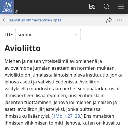
JW.ORG
Kirjaudu
(avaa
Vaihda
Hae
NÄ
uuden
sivuston
JW.ORG-
VA
Raamatun ymmärtämisen opas
ikkunan)
kieli
sivustolta
LUE
Avioliitto
Miehen ja naisen yhteiselämä aviomiehenä ja
aviovaimona Jumalan asettamien normien mukaan.
Avioliitto on Jumalasta lähtöisin oleva instituutio, jonka
Jehova asetti ja vahvisti Eedenissä. Avioliiton
välityksellä muodostetaan perhe. Sen päätarkoitus oli
ihmisperheen lisääntyminen, uusien ihmislajin
jäsenten tuottaminen. Jehova loi miehen ja naisen ja
asetti avioliiton järjestelyksi, jonka puitteissa
ihmissuku lisääntyisi. (
1Mo 1:27, 28
.) Ensimmäisten
ihmisten vihkimisen toimitti Jehova, kuten on kuvailtu