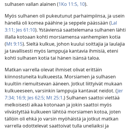
sulhasen vallan alainen (
1Ko 11:5,
10
).
Myös sulhanen oli pukeutunut parhaimpiinsa, ja usein
hänellä oli komea päähine ja seppele päässään (
Lal
3:11;
Jes 61:10
). Ystäviensä saattelemana sulhanen lähti
illalla kotoaan kohti morsiamensa vanhempien kotia
(
Mt 9:15
). Sieltä kulkue, johon kuului soittajia ja laulajia
ja tavallisesti myös lamppuja kantavia ihmisiä, eteni
kohti sulhasen kotia tai hänen isänsä taloa.
Matkan varrella olevat ihmiset olivat erittäin
kiinnostuneita kulkueesta. Morsiamen ja sulhasen
kuultiin riemuitsevan ääneen. Jotkut liittyivät mukaan
kulkueeseen, varsinkin lamppuja kantavat neidot. (
Jer
7:34;
16:9;
Jes 62:5;
Mt 25:1
.) Sulhanen saattoi viettää
melkoisesti aikaa kotonaan ja jokin saattoi myös
viivästyttää kulkueen lähtöä morsiamen kotoa, joten
tällöin oli ehkä jo varsin myöhäistä ja jotkut matkan
varrella odottelevat saattoivat tulla uneliaiksi ja