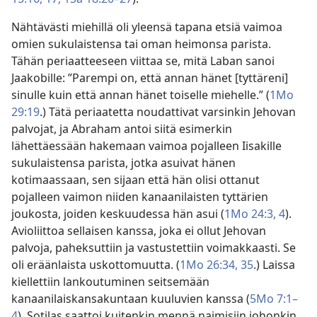
Nähtävästi miehillä oli yleensä tapana etsiä vaimoa
omien sukulaistensa tai oman heimonsa parista.
Tähän periaatteeseen viittaa se, mitä Laban sanoi
Jaakobille: ”Parempi on, että annan hänet [tyttäreni]
sinulle kuin että annan hänet toiselle miehelle.” (
1Mo
29:19
.) Tätä periaatetta noudattivat varsinkin Jehovan
palvojat, ja Abraham antoi siitä esimerkin
lähettäessään hakemaan vaimoa pojalleen Iisakille
sukulaistensa parista, jotka asuivat hänen
kotimaassaan, sen sijaan että hän olisi ottanut
pojalleen vaimon niiden kanaanilaisten tyttärien
joukosta, joiden keskuudessa hän asui (
1Mo 24:3, 4
).
Avioliittoa sellaisen kanssa, joka ei ollut Jehovan
palvoja, paheksuttiin ja vastustettiin voimakkaasti. Se
oli eräänlaista uskottomuutta. (
1Mo 26:34, 35
.) Laissa
kiellettiin lankoutuminen seitsemään
kanaanilaiskansakuntaan kuuluvien kanssa (
5Mo 7:1–
4
). Sotilas saattoi kuitenkin mennä naimisiin johonkin