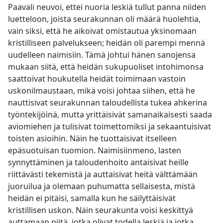
Paavali neuvoi, ettei nuoria leskiä tullut panna niiden
luetteloon, joista seurakunnan oli määrä huolehtia,
vain siksi, että he aikoivat omistautua yksinomaan
kristilliseen palvelukseen; heidän oli parempi mennä
uudelleen naimisiin. Tämä johtui hänen sanojensa
mukaan siitä, että heidän sukupuoliset intohimonsa
saattoivat houkutella heidät toimimaan vastoin
uskonilmaustaan, mikä voisi johtaa siihen, että he
nauttisivat seurakunnan taloudellista tukea ahkerina
työntekijöinä, mutta yrittäisivät samanaikaisesti saada
aviomiehen ja tulisivat toimettomiksi ja sekaantuisivat
toisten asioihin. Näin he tuottaisivat itselleen
epäsuotuisan tuomion. Naimisiinmeno, lasten
synnyttäminen ja taloudenhoito antaisivat heille
riittävästi tekemistä ja auttaisivat heitä välttämään
juoruilua ja olemaan puhumatta sellaisesta, mistä
heidän ei pitäisi, samalla kun he säilyttäisivät
kristillisen uskon. Näin seurakunta voisi keskittyä
auttamaan niitä, jotka olivat todella leskiä ja jotka