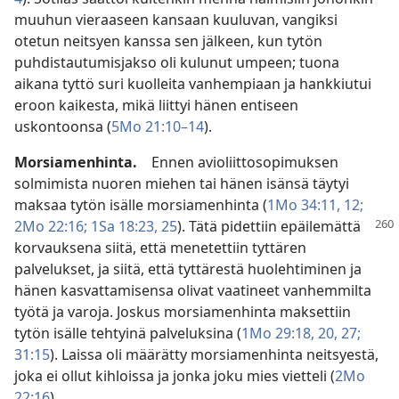
muuhun vieraaseen kansaan kuuluvan, vangiksi
otetun neitsyen kanssa sen jälkeen, kun tytön
puhdistautumisjakso oli kulunut umpeen; tuona
aikana tyttö suri kuolleita vanhempiaan ja hankkiutui
eroon kaikesta, mikä liittyi hänen entiseen
uskontoonsa (
5Mo 21:10–14
).
Morsiamenhinta.
Ennen avioliittosopimuksen
solmimista nuoren miehen tai hänen isänsä täytyi
maksaa tytön isälle morsiamenhinta (
1Mo 34:11, 12;
2Mo 22:16;
1Sa 18:23,
25
).
Tätä pidettiin epäilemättä
korvauksena siitä, että menetettiin tyttären
palvelukset, ja siitä, että tyttärestä huolehtiminen ja
hänen kasvattamisensa olivat vaatineet vanhemmilta
työtä ja varoja. Joskus morsiamenhinta maksettiin
tytön isälle tehtyinä palveluksina (
1Mo 29:18,
20,
27;
31:15
). Laissa oli määrätty morsiamenhinta neitsyestä,
joka ei ollut kihloissa ja jonka joku mies vietteli (
2Mo
22:16
).