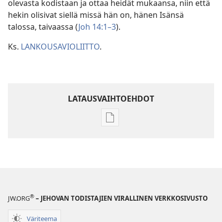
olevasta kodistaan ja ottaa heidät mukaansa, niin että
hekin olisivat siellä missä hän on, hänen Isänsä
talossa, taivaassa (
Joh 14:1–3
).
Ks.
LANKOUSAVIOLIITTO
.
LATAUSVAIHTOEHDOT
Julkaisujen
latausvaihtoehdot
Raamatun
ymmärtämisen
opas
®
JW.ORG
– JEHOVAN TODISTAJIEN VIRALLINEN VERKKOSIVUSTO
Väriteema