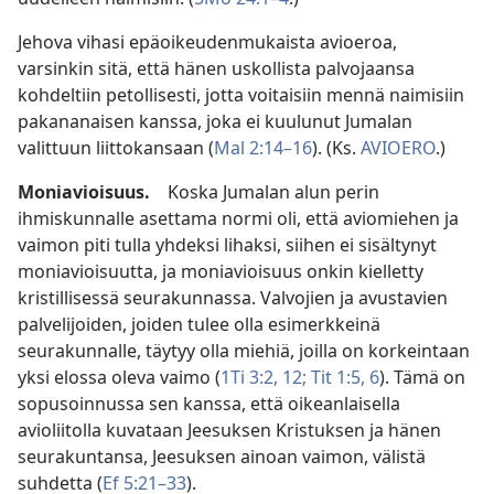
Jehova vihasi epäoikeudenmukaista avioeroa,
varsinkin sitä, että hänen uskollista palvojaansa
kohdeltiin petollisesti, jotta voitaisiin mennä naimisiin
pakananaisen kanssa, joka ei kuulunut Jumalan
valittuun liittokansaan (
Mal 2:14–16
). (Ks.
AVIOERO
.)
Moniavioisuus.
Koska Jumalan alun perin
ihmiskunnalle asettama normi oli, että aviomiehen ja
vaimon piti tulla yhdeksi lihaksi, siihen ei sisältynyt
moniavioisuutta, ja moniavioisuus onkin kielletty
kristillisessä seurakunnassa. Valvojien ja avustavien
palvelijoiden, joiden tulee olla esimerkkeinä
seurakunnalle, täytyy olla miehiä, joilla on korkeintaan
yksi elossa oleva vaimo (
1Ti 3:2,
12;
Tit 1:5, 6
). Tämä on
sopusoinnussa sen kanssa, että oikeanlaisella
avioliitolla kuvataan Jeesuksen Kristuksen ja hänen
seurakuntansa, Jeesuksen ainoan vaimon, välistä
suhdetta (
Ef 5:21–33
).