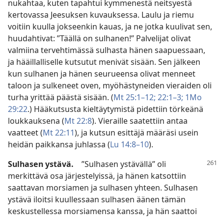
nukahtaa, kuten tapahtui kymmenestä neitsyestä
kertovassa Jeesuksen kuvauksessa. Laulu ja riemu
voitiin kuulla jokseenkin kauas, ja ne jotka kuulivat sen,
huudahtivat: ”Täällä on sulhanen!” Palvelijat olivat
valmiina tervehtimässä sulhasta hänen saapuessaan,
ja hääillalliselle kutsutut menivät sisään. Sen jälkeen
kun sulhanen ja hänen seurueensa olivat menneet
taloon ja sulkeneet oven, myöhästyneiden vieraiden oli
turha yrittää päästä sisään. (
Mt 25:1–12;
22:1–3;
1Mo
29:22
.) Hääkutsusta kieltäytymistä pidettiin törkeänä
loukkauksena (
Mt 22:8
). Vieraille saatettiin antaa
vaatteet (
Mt 22:11
), ja kutsun esittäjä määräsi usein
heidän paikkansa juhlassa (
Lu 14:8–10
).
Sulhasen ystävä.
”Sulhasen ystävällä” oli
merkittävä osa järjestelyissä, ja hänen katsottiin
saattavan morsiamen ja sulhasen yhteen. Sulhasen
ystävä iloitsi kuullessaan sulhasen äänen tämän
keskustellessa morsiamensa kanssa, ja hän saattoi