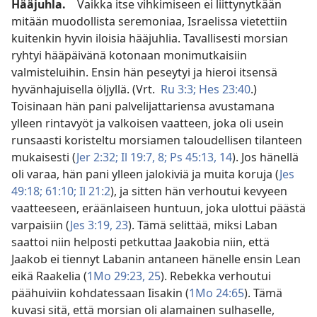
Hääjuhla.
Vaikka itse vihkimiseen ei liittynytkään
mitään muodollista seremoniaa, Israelissa vietettiin
kuitenkin hyvin iloisia hääjuhlia. Tavallisesti morsian
ryhtyi hääpäivänä kotonaan monimutkaisiin
valmisteluihin. Ensin hän peseytyi ja hieroi itsensä
hyvänhajuisella öljyllä. (Vrt.
Ru 3:3;
Hes 23:40
.)
Toisinaan hän pani palvelijattariensa avustamana
ylleen rintavyöt ja valkoisen vaatteen, joka oli usein
runsaasti koristeltu morsiamen taloudellisen tilanteen
mukaisesti (
Jer 2:32;
Il 19:7, 8;
Ps 45:13, 14
). Jos hänellä
oli varaa, hän pani ylleen jalokiviä ja muita koruja (
Jes
49:18;
61:10;
Il 21:2
), ja sitten hän verhoutui kevyeen
vaatteeseen, eräänlaiseen huntuun, joka ulottui päästä
varpaisiin (
Jes 3:19,
23
). Tämä selittää, miksi Laban
saattoi niin helposti petkuttaa Jaakobia niin, että
Jaakob ei tiennyt Labanin antaneen hänelle ensin Lean
eikä Raakelia (
1Mo 29:23,
25
). Rebekka verhoutui
päähuiviin kohdatessaan Iisakin (
1Mo 24:65
). Tämä
kuvasi sitä, että morsian oli alamainen sulhaselle,