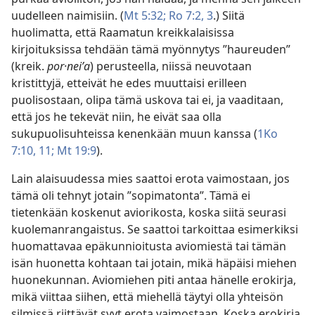
uudelleen naimisiin. (
Mt 5:32;
Ro 7:2, 3
.) Siitä
huolimatta, että Raamatun kreikkalaisissa
kirjoituksissa tehdään tämä myönnytys ”haureuden”
(kreik.
por·neiʹa
) perusteella, niissä neuvotaan
kristittyjä, etteivät he edes muuttaisi erilleen
puolisostaan, olipa tämä uskova tai ei, ja vaaditaan,
että jos he tekevät niin, he eivät saa olla
sukupuolisuhteissa kenenkään muun kanssa (
1Ko
7:10, 11;
Mt 19:9
).
Lain alaisuudessa mies saattoi erota vaimostaan, jos
tämä oli tehnyt jotain ”sopimatonta”. Tämä ei
tietenkään koskenut aviorikosta, koska siitä seurasi
kuolemanrangaistus. Se saattoi tarkoittaa esimerkiksi
huomattavaa epäkunnioitusta aviomiestä tai tämän
isän huonetta kohtaan tai jotain, mikä häpäisi miehen
huonekunnan. Aviomiehen piti antaa hänelle erokirja,
mikä viittaa siihen, että miehellä täytyi olla yhteisön
silmissä riittävät syyt erota vaimostaan. Koska erokirja