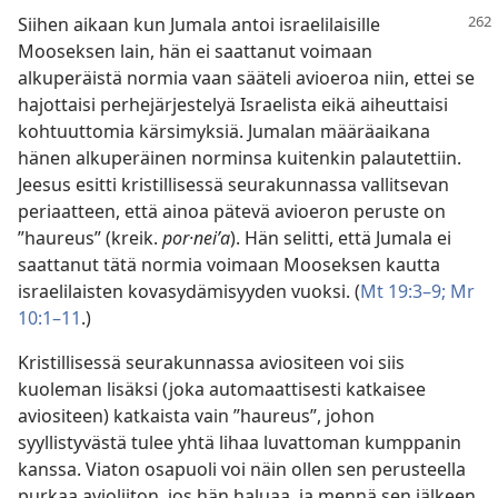
Siihen aikaan kun Jumala antoi israelilaisille
Mooseksen lain, hän ei saattanut voimaan
alkuperäistä normia vaan sääteli avioeroa niin, ettei se
hajottaisi perhejärjestelyä Israelista eikä aiheuttaisi
kohtuuttomia kärsimyksiä. Jumalan määräaikana
hänen alkuperäinen norminsa kuitenkin palautettiin.
Jeesus esitti kristillisessä seurakunnassa vallitsevan
periaatteen, että ainoa pätevä avioeron peruste on
”haureus” (kreik.
por·neiʹa
). Hän selitti, että Jumala ei
saattanut tätä normia voimaan Mooseksen kautta
israelilaisten kovasydämisyyden vuoksi. (
Mt 19:3–9;
Mr
10:1–11
.)
Kristillisessä seurakunnassa aviositeen voi siis
kuoleman lisäksi (joka automaattisesti katkaisee
aviositeen) katkaista vain ”haureus”, johon
syyllistyvästä tulee yhtä lihaa luvattoman kumppanin
kanssa. Viaton osapuoli voi näin ollen sen perusteella
purkaa avioliiton, jos hän haluaa, ja mennä sen jälkeen