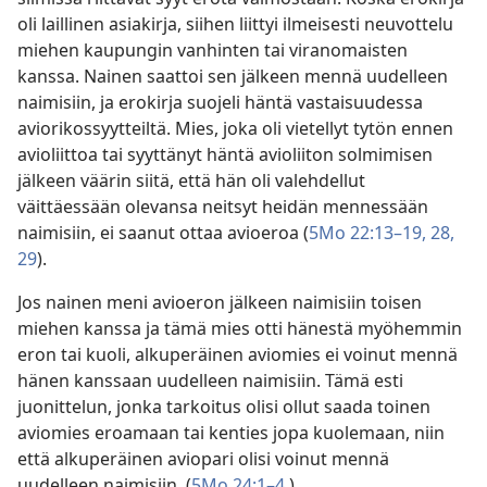
oli laillinen asiakirja, siihen liittyi ilmeisesti neuvottelu
miehen kaupungin vanhinten tai viranomaisten
kanssa. Nainen saattoi sen jälkeen mennä uudelleen
naimisiin, ja erokirja suojeli häntä vastaisuudessa
aviorikossyytteiltä. Mies, joka oli vietellyt tytön ennen
avioliittoa tai syyttänyt häntä avioliiton solmimisen
jälkeen väärin siitä, että hän oli valehdellut
väittäessään olevansa neitsyt heidän mennessään
naimisiin, ei saanut ottaa avioeroa (
5Mo 22:13–19,
28,
29
).
Jos nainen meni avioeron jälkeen naimisiin toisen
miehen kanssa ja tämä mies otti hänestä myöhemmin
eron tai kuoli, alkuperäinen aviomies ei voinut mennä
hänen kanssaan uudelleen naimisiin. Tämä esti
juonittelun, jonka tarkoitus olisi ollut saada toinen
aviomies eroamaan tai kenties jopa kuolemaan, niin
että alkuperäinen aviopari olisi voinut mennä
uudelleen naimisiin. (
5Mo 24:1–4
.)