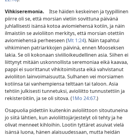
Vihkiseremonia.
Itse häiden keskeinen ja tyypillinen
piirre oli se, että morsian vietiin sovittuna päivänä
juhlallisesti isänsä kotoa aviomiehensä kotiin, ja näin
ilmaistiin se avioliiton merkitys, että morsian otettiin
aviomiehensä perheeseen (
Mt 1:24
). Näin tapahtui
vihkiminen patriarkkojen päivinä, ennen Mooseksen
lakia. Se oli kokonaan siviilioikeudellinen asia. Siihen ei
liittynyt mitään uskonnollista seremoniaa eikä kaavaa,
pappi ei suorittanut vihkitoimitusta eikä vahvistanut
avioliiton lainvoimaisuutta. Sulhanen vei morsiamen
kotiinsa tai vanhempiensa telttaan tai taloon. Asia
tehtiin julkisesti tunnetuksi, avioliitto tunnustettiin ja
rekisteröitiin, ja se oli sitova. (
1Mo 24:67
.)
Osapuolia pidettiin kuitenkin avioliittoon sitoutuneina
jo siitä lähtien, kun avioliittojärjestelyt oli tehty ja he
olivat menneet kihloihin. Lootin tyttäret asuivat vielä
isänsä luona, hänen alaisuudessaan, mutta heidän