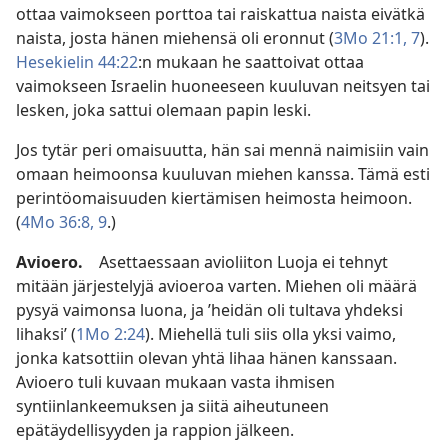
ottaa vaimokseen porttoa tai raiskattua naista eivätkä
naista, josta hänen miehensä oli eronnut (
3Mo 21:1,
7
).
Hesekielin 44:22
:n mukaan he saattoivat ottaa
vaimokseen Israelin huoneeseen kuuluvan neitsyen tai
lesken, joka sattui olemaan papin leski.
Jos tytär peri omaisuutta, hän sai mennä naimisiin vain
omaan heimoonsa kuuluvan miehen kanssa. Tämä esti
perintöomaisuuden kiertämisen heimosta heimoon.
(
4Mo 36:8, 9
.)
Avioero.
Asettaessaan avioliiton Luoja ei tehnyt
mitään järjestelyjä avioeroa varten. Miehen oli määrä
pysyä vaimonsa luona, ja ’heidän oli tultava yhdeksi
lihaksi’ (
1Mo 2:24
). Miehellä tuli siis olla yksi vaimo,
jonka katsottiin olevan yhtä lihaa hänen kanssaan.
Avioero tuli kuvaan mukaan vasta ihmisen
syntiinlankeemuksen ja siitä aiheutuneen
epätäydellisyyden ja rappion jälkeen.