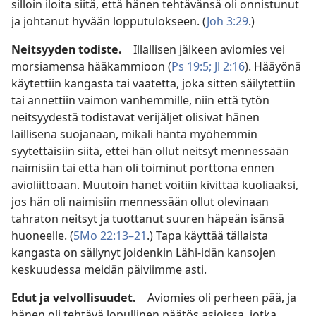
silloin iloita siitä, että hänen tehtävänsä oli onnistunut
ja johtanut hyvään lopputulokseen. (
Joh 3:29
.)
Neitsyyden todiste.
Illallisen jälkeen aviomies vei
morsiamensa hääkammioon (
Ps 19:5;
Jl 2:16
). Hääyönä
käytettiin kangasta tai vaatetta, joka sitten säilytettiin
tai annettiin vaimon vanhemmille, niin että tytön
neitsyydestä todistavat verijäljet olisivat hänen
laillisena suojanaan, mikäli häntä myöhemmin
syytettäisiin siitä, ettei hän ollut neitsyt mennessään
naimisiin tai että hän oli toiminut porttona ennen
avioliittoaan. Muutoin hänet voitiin kivittää kuoliaaksi,
jos hän oli naimisiin mennessään ollut olevinaan
tahraton neitsyt ja tuottanut suuren häpeän isänsä
huoneelle. (
5Mo 22:13–21
.) Tapa käyttää tällaista
kangasta on säilynyt joidenkin Lähi-idän kansojen
keskuudessa meidän päiviimme asti.
Edut ja velvollisuudet.
Aviomies oli perheen pää, ja
hänen oli tehtävä lopullinen päätös asioissa, jotka