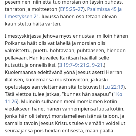
peseminen, niin että tuo morsian on täysin puhdas,
tahraton ja moitteeton (
Ef 5:25–27
).
Psalmissa 45 ja
Ilmestyksen 21
. luvussa hänen osoitetaan olevan
kaunistettu häitä varten.
Ilmestyskirjassa Jehova myös ennustaa, milloin hänen
Poikansa häät olisivat lähellä ja morsian olisi
valmistettu, puettu hohtavaan, puhtaaseen, hienoon
pellavaan. Hän kuvailee Karitsan hääillalliselle
kutsuttuja onnellisiksi. (
Il 19:7–9;
21:2,
9–21
.)
Kuolemaansa edeltävänä yönä Jeesus asetti Herran
illallisen, kuolemansa muistonvieton, ja käski
opetuslapsiaan viettämään sitä toistuvasti (
Lu 22:19
).
Tätä viettoa tulee jatkaa, ”kunnes hän saapuu” (
1Ko
11:26
). Muinoin sulhanen meni morsiamen kotiin
viedäkseen hänet hänen vanhempiensa luota kotiin,
jonka hän oli tehnyt morsiamelleen isänsä taloon, ja
samalla tavoin Jeesus Kristus tulee viemään voidellut
seuraajansa pois heidän entisestä, maan päällä