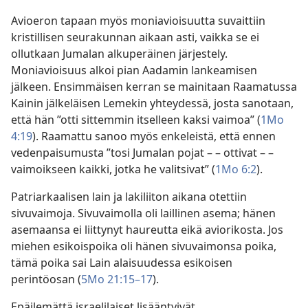
Avioeron tapaan myös moniavioisuutta suvaittiin
kristillisen seurakunnan aikaan asti, vaikka se ei
ollutkaan Jumalan alkuperäinen järjestely.
Moniavioisuus alkoi pian Aadamin lankeamisen
jälkeen. Ensimmäisen kerran se mainitaan Raamatussa
Kainin jälkeläisen Lemekin yhteydessä, josta sanotaan,
että hän ”otti sittemmin itselleen kaksi vaimoa” (
1Mo
4:19
). Raamattu sanoo myös enkeleistä, että ennen
vedenpaisumusta ”tosi Jumalan pojat – – ottivat – –
vaimoikseen kaikki, jotka he valitsivat” (
1Mo 6:2
).
Patriarkaalisen lain ja lakiliiton aikana otettiin
sivuvaimoja. Sivuvaimolla oli laillinen asema; hänen
asemaansa ei liittynyt haureutta eikä aviorikosta. Jos
miehen esikoispoika oli hänen sivuvaimonsa poika,
tämä poika sai Lain alaisuudessa esikoisen
perintöosan (
5Mo 21:15–17
).
Epäilemättä israelilaiset lisääntyivät