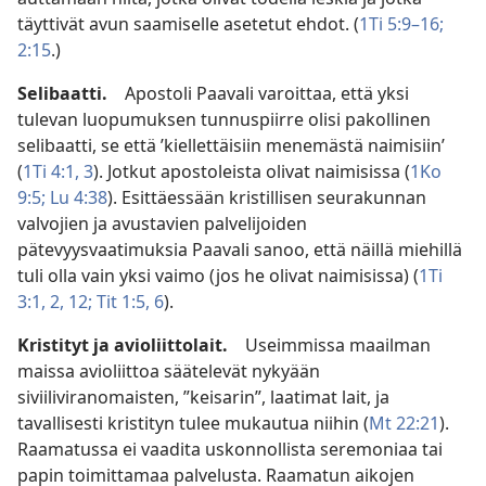
täyttivät avun saamiselle asetetut ehdot. (
1Ti 5:9–16;
2:15
.)
Selibaatti.
Apostoli Paavali varoittaa, että yksi
tulevan luopumuksen tunnuspiirre olisi pakollinen
selibaatti, se että ’kiellettäisiin menemästä naimisiin’
(
1Ti 4:1,
3
). Jotkut apostoleista olivat naimisissa (
1Ko
9:5;
Lu 4:38
). Esittäessään kristillisen seurakunnan
valvojien ja avustavien palvelijoiden
pätevyysvaatimuksia Paavali sanoo, että näillä miehillä
tuli olla vain yksi vaimo (jos he olivat naimisissa) (
1Ti
3:1, 2,
12;
Tit 1:5, 6
).
Kristityt ja avioliittolait.
Useimmissa maailman
maissa avioliittoa säätelevät nykyään
siviiliviranomaisten, ”keisarin”, laatimat lait, ja
tavallisesti kristityn tulee mukautua niihin (
Mt 22:21
).
Raamatussa ei vaadita uskonnollista seremoniaa tai
papin toimittamaa palvelusta. Raamatun aikojen