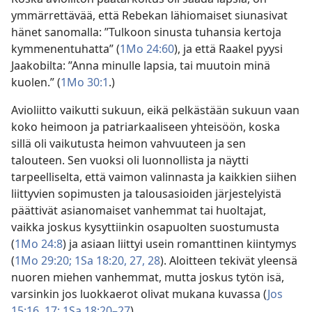
ymmärrettävää, että Rebekan lähiomaiset siunasivat
hänet sanomalla: ”Tulkoon sinusta tuhansia kertoja
kymmenentuhatta” (
1Mo 24:60
), ja että Raakel pyysi
Jaakobilta: ”Anna minulle lapsia, tai muutoin minä
kuolen.” (
1Mo 30:1
.)
Avioliitto vaikutti sukuun, eikä pelkästään sukuun vaan
koko heimoon ja patriarkaaliseen yhteisöön, koska
sillä oli vaikutusta heimon vahvuuteen ja sen
talouteen. Sen vuoksi oli luonnollista ja näytti
tarpeelliselta, että vaimon valinnasta ja kaikkien siihen
liittyvien sopimusten ja talousasioiden järjestelyistä
päättivät asianomaiset vanhemmat tai huoltajat,
vaikka joskus kysyttiinkin osapuolten suostumusta
(
1Mo 24:8
) ja asiaan liittyi usein romanttinen kiintymys
(
1Mo 29:20;
1Sa 18:20,
27, 28
). Aloitteen tekivät yleensä
nuoren miehen vanhemmat, mutta joskus tytön isä,
varsinkin jos luokkaerot olivat mukana kuvassa (
Jos
15:16, 17;
1Sa 18:20–27
).