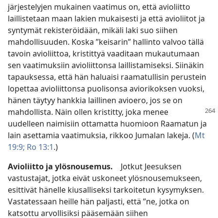
järjestelyjen mukainen vaatimus on, että avioliitto
laillistetaan maan lakien mukaisesti ja että avioliitot ja
syntymät rekisteröidään, mikäli laki suo siihen
mahdollisuuden. Koska ”keisarin” hallinto valvoo tällä
tavoin avioliittoa, kristittyä vaaditaan mukautumaan
sen vaatimuksiin avioliittonsa laillistamiseksi. Siinäkin
tapauksessa, että hän haluaisi raamatullisin perustein
lopettaa avioliittonsa puolisonsa aviorikoksen vuoksi,
hänen täytyy hankkia laillinen avioero, jos se on
mahdollista. Näin
ollen kristitty, joka menee
uudelleen naimisiin ottamatta huomioon Raamatun ja
lain asettamia vaatimuksia, rikkoo Jumalan lakeja. (
Mt
19:9;
Ro 13:1
.)
Avioliitto ja ylösnousemus.
Jotkut Jeesuksen
vastustajat, jotka eivät uskoneet ylösnousemukseen,
esittivät hänelle kiusalliseksi tarkoitetun kysymyksen.
Vastatessaan heille hän paljasti, että ”ne, jotka on
katsottu arvollisiksi pääsemään siihen