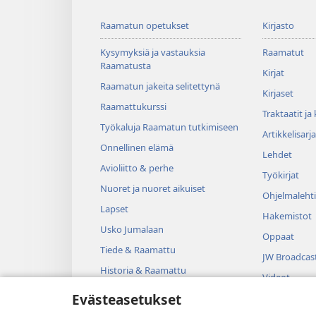
Raamatun opetukset
Kirjasto
Kysymyksiä ja vastauksia
Raamatut
Raamatusta
Kirjat
Raamatun jakeita selitettynä
Kirjaset
Raamattukurssi
Traktaatit ja
Työkaluja Raamatun tutkimiseen
Artikkelisarja
Onnellinen elämä
Lehdet
Avioliitto & perhe
Työkirjat
Nuoret ja nuoret aikuiset
Ohjelmalehti
Lapset
Hakemistot
Usko Jumalaan
Oppaat
Tiede & Raamattu
JW Broadcas
Historia & Raamattu
Videot
Evästeasetukset
Musiikki