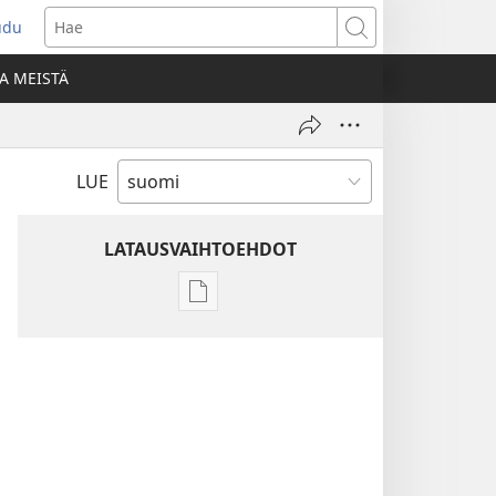
udu
aa
Hae
den
A MEISTÄ
unan)
LUE
LATAUSVAIHTOEHDOT
Julkaisujen
latausvaihtoehdot
Raamatun
ymmärtämisen
opas