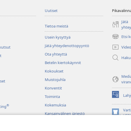
Uutiset
Pikavalinn
Jätä
Tietoa meistä
yhte
Etsi 
Usein kysyttyä
(avaa
uuden
Jätä yhteydenottopyyntö
Video
 kutsut
ikkunan)
Ota yhteyttä
t
Haku
Betelin kiertokäynnit
Kokoukset
Media
Muistojuhla
set
viran
Konventit
Lahj
Toiminta
(avaa
uuden
Kokemuksia
®
ting
ikkunan)
Vart
Kansainvälinen järjestö
(avaa
VER
uuden
JW L
ikkunan)