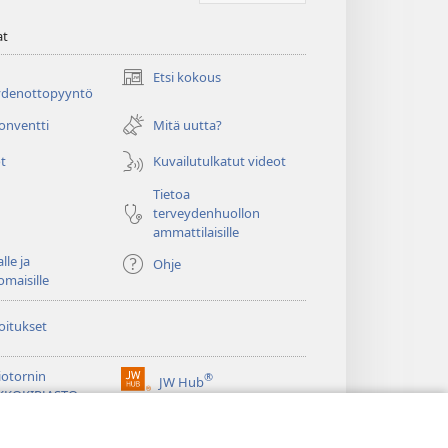
at
Etsi kokous
(avaa
ydenottopyyntö
uuden
ikkunan)
konventti
Mitä uutta?
t
Kuvailutulkatut videot
Tietoa
terveydenhuollon
ammattilaisille
lle ja
Ohje
omaisille
oitukset
iotornin
®
JW Hub
(avaa
KKOKIRJASTO
uuden
®
ikkunan)
ibrary
Watchtower Library