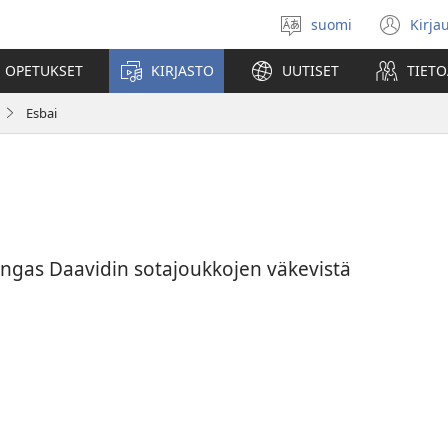
suomi
Kirja
Valitse
(av
kieli
uu
 OPETUKSET
KIRJASTO
UUTISET
TIETO
ikk
Esbai
ningas Daavidin sotajoukkojen väkevistä