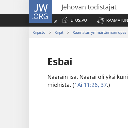
JW.ORG
Jehovan todistajat
ETUSIVU
RAAMATUN
Kirjasto
Kirjat
Raamatun ymmärtämisen opas
Esbai
Naarain isä. Naarai oli yksi ku
miehistä. (
1Ai 11:26,
37
.)