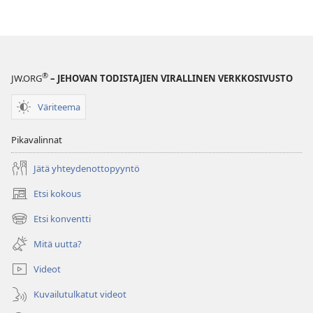
Raamatun
ymmärtämisen
opas
®
JW.ORG
– JEHOVAN TODISTAJIEN VIRALLINEN VERKKOSIVUSTO
Väriteema
Pikavalinnat
Jätä yhteydenottopyyntö
Etsi kokous
(avaa
uuden
Etsi konventti
(avaa
ikkunan)
uuden
Mitä uutta?
ikkunan)
Videot
Kuvailutulkatut videot