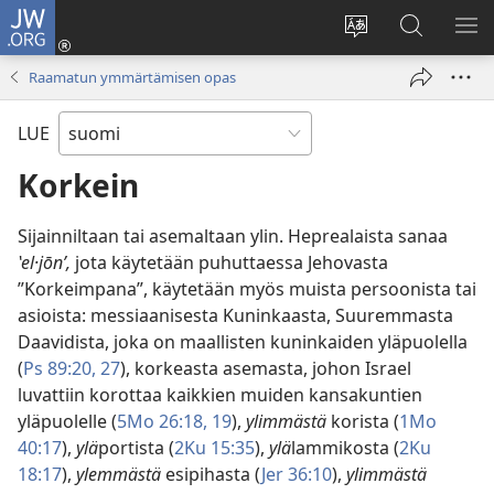
JW.ORG
Kirjaudu
(avaa
Vaihda
Hae
NÄ
uuden
sivuston
JW.ORG-
VA
Raamatun ymmärtämisen opas
ikkunan)
kieli
sivustolta
LUE
Korkein
Sijainniltaan tai asemaltaan ylin. Heprealaista sanaa
ʽel·jōnʹ,
jota käytetään puhuttaessa Jehovasta
”Korkeimpana”, käytetään myös muista persoonista tai
asioista: messiaanisesta Kuninkaasta, Suuremmasta
Daavidista, joka on maallisten kuninkaiden yläpuolella
(
Ps 89:20,
27
), korkeasta asemasta, johon Israel
luvattiin korottaa kaikkien muiden kansakuntien
yläpuolelle (
5Mo 26:18, 19
),
ylimmästä
korista (
1Mo
40:17
),
ylä
portista (
2Ku 15:35
),
ylä
lammikosta (
2Ku
18:17
),
ylemmästä
esipihasta (
Jer 36:10
),
ylimmästä