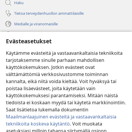
Haku
Tietoa terveydenhuollon ammattilaisille
Medialle ja viranomaisille
Ohje
Evästeasetukset
Lahjoitukset
(avaa
Käytämme evästeitä ja vastaavankaltaisia tekniikoita
uuden
tarjotaksemme sinulle parhaan mahdollisen
ikkunan)
Vartiotornin VERKKOKIRJASTO
käyttökokemuksen. Jotkin evästeet ovat
(avaa
välttämättömiä verkkosivustomme toiminnan
uuden
®
JW Hub
ikkunan)
kannalta, eikä niitä voida kieltää. Voit hyväksyä tai
(avaa
uuden
poistaa lisäevästeet, joita käytetään vain
®
JW Library
ikkunan)
käyttökokemuksesi parantamiseksi. Mitään näistä
tiedoista ei koskaan myydä tai käytetä markkinointiin.
Watchtower Library
Saat lisätietoa lukemalla dokumentin
Maailmanlaajuinen evästeitä ja vastaavankaltaisia
tekniikoita koskeva käytäntö
. Voit muokata
asetuksiasi milloin tahansa siirtymällä osioon