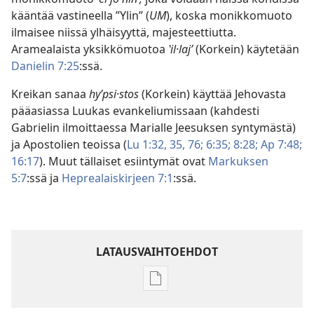
kääntää vastineella ”Ylin” (
UM
), koska monikkomuoto
ilmaisee niissä ylhäisyyttä, majesteettiutta.
Aramealaista yksikkömuotoa
ʽil·lajʹ
(Korkein) käytetään
Danielin 7:25
:ssä.
Kreikan sanaa
hyʹpsi·stos
(Korkein) käyttää Jehovasta
pääasiassa Luukas evankeliumissaan (kahdesti
Gabrielin ilmoittaessa Marialle Jeesuksen syntymästä)
ja Apostolien teoissa (
Lu 1:32,
35,
76;
6:35;
8:28;
Ap 7:48;
16:17
). Muut tällaiset esiintymät ovat
Markuksen
5:7
:ssä ja
Heprealaiskirjeen 7:1
:ssä.
LATAUSVAIHTOEHDOT
Julkaisujen
latausvaihtoehdot