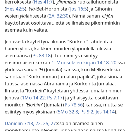
kerroksesta (
Hes 41:7
),
ylimmistä
ruokailuhuoneista
(
Hes 42:5
),
Ylä-
Bet-Horonista (
Jos 16:5
) ja Gihonin
vesien
ylä
lähteestä (
2Ai 32:30
). Nämä sanan
ʽel·jōnʹ
käyttötavat osoittavat, että se ilmaisee pikemminkin
asemaa kuin valtaa.
Jehovasta käytettynä ilmaus ”Korkein” tähdentää
hänen ylintä, kaikkien muiden yläpuolella olevaa
asemaansa (
Ps 83:18
). Tuo nimitys esiintyy
ensimmäisen kerran
1. Mooseksen kirjan 14:18–20
:ssä
yhdessä sanan
ʼEl
(Jumala) kanssa, kun Melkisedekiä
sanotaan ”Korkeimman Jumalan papiksi”, joka siunaa
tuossa asemassa Abrahamia ja Korkeinta Jumalaa.
Ilmausta ”Korkein” käytetään yhdessä Jumalan nimen
Jehova (
1Mo 14:22;
Ps 7:17
) ja ylhäisyyttä osoittavan
monikon
ʼElo·himʹ
(Jumala) (
Ps 78:56
) kanssa, mutta se
esiintyy myös yksinään (
5Mo 32:8;
Ps 9:2;
Jes 14:14
).
Danielin 7:18,
22,
25,
27
:ssä on aramealainen
monikkomuoto
ʽel·jō·ninʹ,
joka voidaan näissä kohdissa