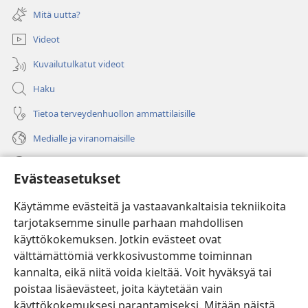
uuden
Mitä uutta?
ikkunan)
Videot
Kuvailutulkatut videot
Haku
Tietoa terveydenhuollon ammattilaisille
Medialle ja viranomaisille
Ohje
Evästeasetukset
Lahjoitukset
(avaa
Käytämme evästeitä ja vastaavankaltaisia tekniikoita
uuden
tarjotaksemme sinulle parhaan mahdollisen
ikkunan)
Vartiotornin VERKKOKIRJASTO
käyttökokemuksen. Jotkin evästeet ovat
(avaa
välttämättömiä verkkosivustomme toiminnan
uuden
®
JW Hub
ikkunan)
kannalta, eikä niitä voida kieltää. Voit hyväksyä tai
(avaa
uuden
poistaa lisäevästeet, joita käytetään vain
®
JW Library
ikkunan)
käyttökokemuksesi parantamiseksi. Mitään näistä