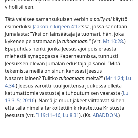
vihollisilleen.
Tätä valaisee samansukuisen verbin
a·polʹly·mi
käyttö
esimerkiksi
Jaakobin kirjeen 4:12
:ssa, jossa sanotaan
Jumalasta: ”Yksi on lainsäätäjä ja tuomari, hän, joka
kykenee pelastamaan ja
tuhoamaan.”
(Vrt.
Mt 10:28
.)
Epäpuhdas henki, jonka Jeesus ajoi pois eräästä
miehestä synagogassa Kapernaumissa, tunnusti
Jeesuksen olevan Jumalan edustaja ja sanoi: ”Mitä
tekemistä meillä on sinun kanssasi Jeesus
Nasaretilainen? Tulitko
tuhoamaan
meitä?” (
Mr 1:24;
Lu
4:34
.) Jeesus varoitti kuulijoittensa joukossa olleita
katumattomia vastustajia tuhoutumisen vaarasta (
Lu
13:3–5;
20:16
). Nämä ja muut jakeet viittaavat siihen,
että tällä nimellä tarkoitettiin kirkastettua Kristusta
Jeesusta (vrt.
Il 19:11–16;
Lu 8:31
). (Ks.
ABADDON
.)