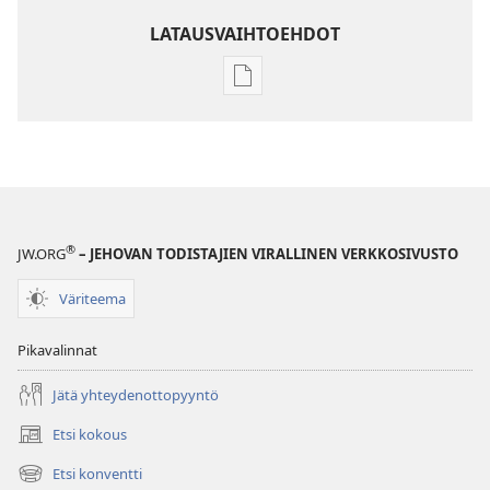
LATAUSVAIHTOEHDOT
Julkaisujen
latausvaihtoehdot
Raamatun
ymmärtämisen
opas
®
JW.ORG
– JEHOVAN TODISTAJIEN VIRALLINEN VERKKOSIVUSTO
Väriteema
Pikavalinnat
Jätä yhteydenottopyyntö
Etsi kokous
(avaa
uuden
Etsi konventti
(avaa
ikkunan)