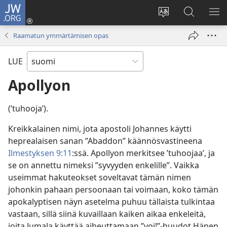
JW.ORG
Kirjaudu
(avaa
Vaihda
Hae
NÄ
uuden
sivuston
JW.ORG-
VA
Raamatun ymmärtämisen opas
ikkunan)
kieli
sivustolta
LUE
Apollyon
(’tuhooja’).
Kreikkalainen nimi, jota apostoli Johannes käytti
heprealaisen sanan ”Abaddon” käännösvastineena
Ilmestyksen 9:11
:ssä. Apollyon merkitsee ’tuhoojaa’, ja
se on annettu nimeksi ”syvyyden enkelille”. Vaikka
useimmat hakuteokset soveltavat tämän nimen
johonkin pahaan persoonaan tai voimaan, koko tämän
apokalyptisen näyn asetelma puhuu tällaista tulkintaa
vastaan, sillä siinä kuvaillaan kaiken aikaa enkeleitä,
joita Jumala käyttää aiheuttamaan ”voi!”-huudot Hänen