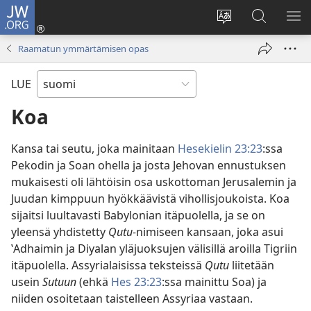
JW.ORG
Kirjaudu
(avaa
Vaihda
Hae
NÄ
uuden
sivuston
JW.ORG-
VA
Raamatun ymmärtämisen opas
ikkunan)
kieli
sivustolta
LUE
Koa
Kansa tai seutu, joka mainitaan
Hesekielin 23:23
:ssa
Pekodin ja Soan ohella ja josta Jehovan ennustuksen
mukaisesti oli lähtöisin osa uskottoman Jerusalemin ja
Juudan kimppuun hyökkäävistä vihollisjoukoista. Koa
sijaitsi luultavasti Babylonian itäpuolella, ja se on
yleensä yhdistetty
Qutu-
nimiseen kansaan, joka asui
ʽAdhaimin ja Diyalan yläjuoksujen välisillä aroilla Tigriin
itäpuolella. Assyrialaisissa teksteissä
Qutu
liitetään
usein
Sutuun
(ehkä
Hes 23:23
:ssa mainittu Soa) ja
niiden osoitetaan taistelleen Assyriaa vastaan.