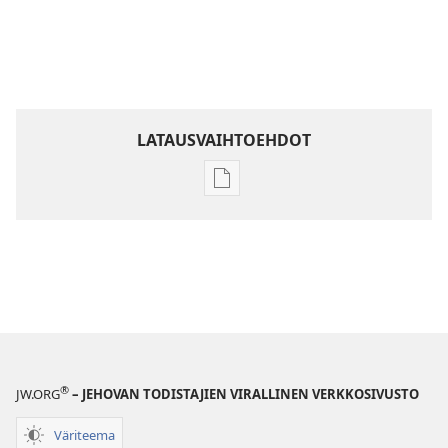
LATAUSVAIHTOEHDOT
Julkaisujen
latausvaihtoehdot
Raamatun
ymmärtämisen
opas
®
JW.ORG
– JEHOVAN TODISTAJIEN VIRALLINEN VERKKOSIVUSTO
Väriteema