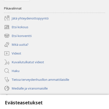
Pikavalinnat
Jätä yhteydenottopyyntö
Etsi kokous
(avaa
uuden
Etsi konventti
(avaa
ikkunan)
uuden
Mitä uutta?
ikkunan)
Videot
Kuvailutulkatut videot
Haku
Tietoa terveydenhuollon ammattilaisille
Medialle ja viranomaisille
Ohje
Evästeasetukset