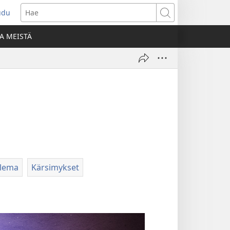
udu
aa
Hae
den
A MEISTÄ
unan)
olema
Kärsimykset