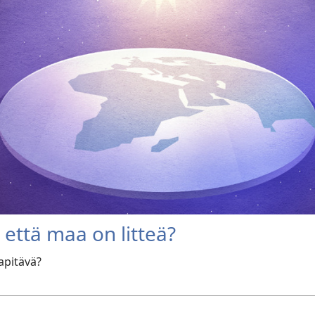
että maa on litteä?
apitävä?