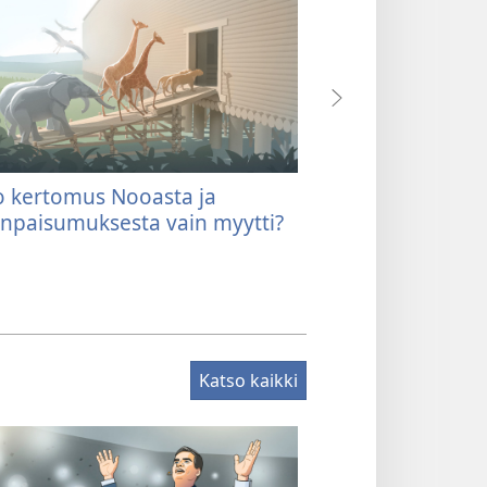
 kertomus Nooasta ja
Mikä on merkkinä
npaisumuksesta vain myytti?
päivistä” eli ”lo
Katso kaikki