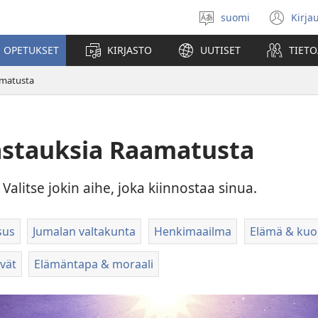
suomi
Kirja
Valitse
(av
kieli
uu
 OPETUKSET
KIRJASTO
UUTISET
TIETO
ikk
amatusta
astauksia Raamatusta
Valitse jokin aihe, joka kiinnostaa sinua.
sus
Jumalan valtakunta
Henkimaailma
Elämä & ku
vät
Elämäntapa & moraali