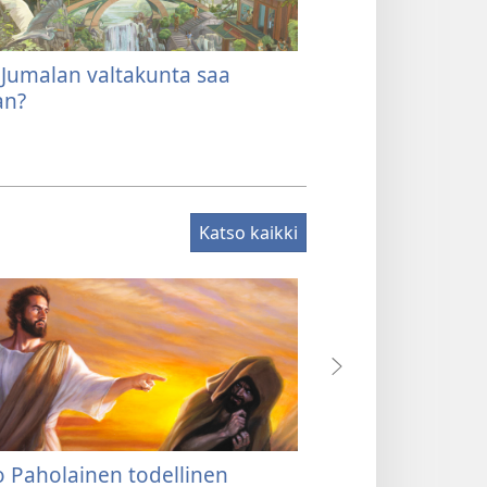
 Jumalan valtakunta saa
Mikä Jumalan va
an?
Katso kaikki
 Paholainen todellinen
Ketkä menevät t