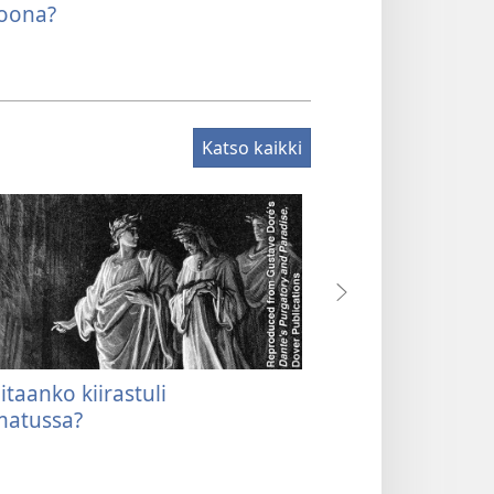
oona?
Katso kaikki
itaanko kiirastuli
Mikä on taivas?
atussa?