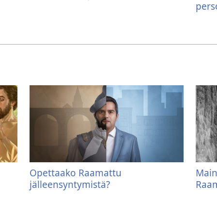
pers
Opettaako Raamattu
Main
jälleensyntymistä?
Raam