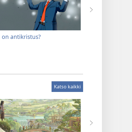
 on antikristus?
Kuoliko Jeesus ris
Katso kaikki