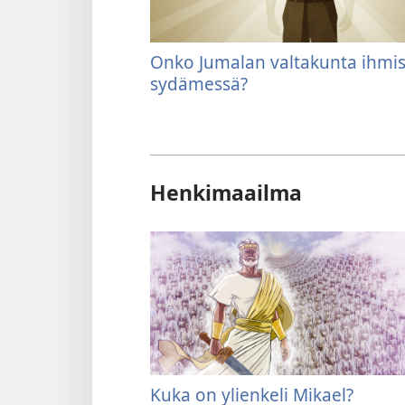
Onko Jumalan valtakunta ihmi
sydämessä?
Henkimaailma
Kuka on ylienkeli Mikael?