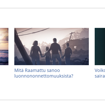
Mitä Raamattu sanoo
Voik
luonnononnettomuuksista?
saira