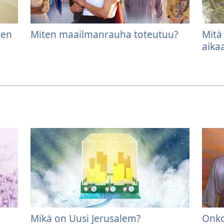
sen
Miten maailmanrauha toteutuu?
Mitä
aika
Mikä on Uusi Jerusalem?
Onko