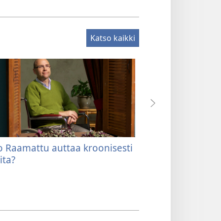
Katso kaikki
o Raamattu auttaa kroonisesti
Voit saada loht
ita?