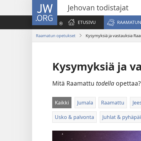
JW.ORG
Jehovan todistajat
ETUSIVU
RAAMATUN
Raamatun opetukset
Kysymyksiä ja vastauksia Ra
Kysymyksiä ja v
Mitä Raamattu
todella
opettaa? 
Kaikki
Jumala
Raamattu
Jee
Usko & palvonta
Juhlat & pyhäpäi