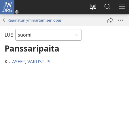
JW.ORG
Kirjaudu
(avaa
Vaihda
Hae
NÄ
uuden
sivuston
JW.ORG-
VA
Raamatun ymmärtämisen opas
ikkunan)
kieli
sivustolta
LUE
Panssaripaita
Ks.
ASEET, VARUSTUS
.