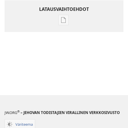
LATAUSVAIHTOEHDOT
Julkaisujen
latausvaihtoehdot
Raamatun
ymmärtämisen
opas
®
JW.ORG
– JEHOVAN TODISTAJIEN VIRALLINEN VERKKOSIVUSTO
Väriteema