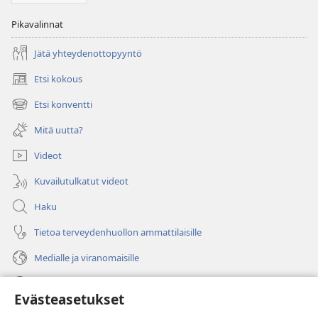
Pikavalinnat
Jätä yhteydenottopyyntö
Etsi kokous
(avaa
uuden
Etsi konventti
(avaa
ikkunan)
uuden
Mitä uutta?
ikkunan)
Videot
Kuvailutulkatut videot
Haku
Tietoa terveydenhuollon ammattilaisille
Medialle ja viranomaisille
Ohje
Evästeasetukset