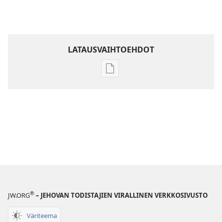
LATAUSVAIHTOEHDOT
Julkaisujen
latausvaihtoehdot
Raamatun
ymmärtämisen
opas
®
JW.ORG
– JEHOVAN TODISTAJIEN VIRALLINEN VERKKOSIVUSTO
Väriteema