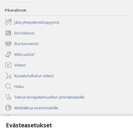
Pikavalinnat
Jätä yhteydenottopyyntö
Etsi kokous
(avaa
uuden
Etsi konventti
(avaa
ikkunan)
uuden
Mitä uutta?
ikkunan)
Videot
Kuvailutulkatut videot
Haku
Tietoa terveydenhuollon ammattilaisille
Medialle ja viranomaisille
Ohje
Evästeasetukset