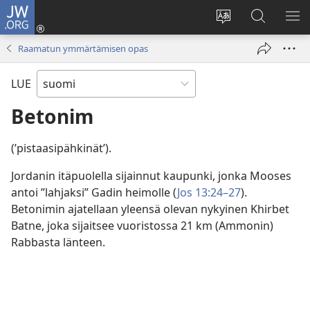
JW.ORG
Kirjaudu
(avaa
Vaihda
Hae
NÄ
uuden
sivuston
JW.ORG-
VA
Raamatun ymmärtämisen opas
ikkunan)
kieli
sivustolta
LUE
Betonim
(’pistaasipähkinät’).
Jordanin itäpuolella sijainnut kaupunki, jonka Mooses
antoi ”lahjaksi” Gadin heimolle (
Jos 13:24–27
).
Betonimin ajatellaan yleensä olevan nykyinen Khirbet
Batne, joka sijaitsee vuoristossa 21 km (Ammonin)
Rabbasta länteen.