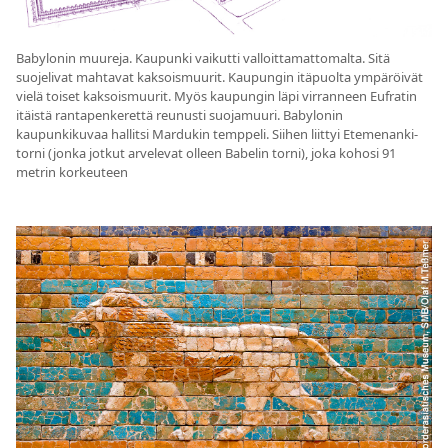
Babylonin muureja. Kaupunki vaikutti valloittamattomalta. Sitä
suojelivat mahtavat kaksoismuurit. Kaupungin itäpuolta ympäröivät
vielä toiset kaksoismuurit. Myös kaupungin läpi virranneen Eufratin
itäistä rantapenkerettä reunusti suojamuuri. Babylonin
kaupunkikuvaa hallitsi Mardukin temppeli. Siihen liittyi Etemenanki-
torni (jonka jotkut arvelevat olleen Babelin torni), joka kohosi 91
metrin korkeuteen