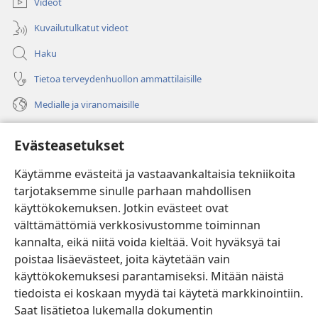
Videot
Kuvailutulkatut videot
Haku
Tietoa terveydenhuollon ammattilaisille
Medialle ja viranomaisille
Ohje
Evästeasetukset
Lahjoitukset
(avaa
Käytämme evästeitä ja vastaavankaltaisia tekniikoita
uuden
tarjotaksemme sinulle parhaan mahdollisen
ikkunan)
Vartiotornin VERKKOKIRJASTO
käyttökokemuksen. Jotkin evästeet ovat
(avaa
välttämättömiä verkkosivustomme toiminnan
uuden
®
JW Hub
ikkunan)
kannalta, eikä niitä voida kieltää. Voit hyväksyä tai
(avaa
uuden
poistaa lisäevästeet, joita käytetään vain
®
JW Library
ikkunan)
käyttökokemuksesi parantamiseksi. Mitään näistä
tiedoista ei koskaan myydä tai käytetä markkinointiin.
Watchtower Library
Saat lisätietoa lukemalla dokumentin