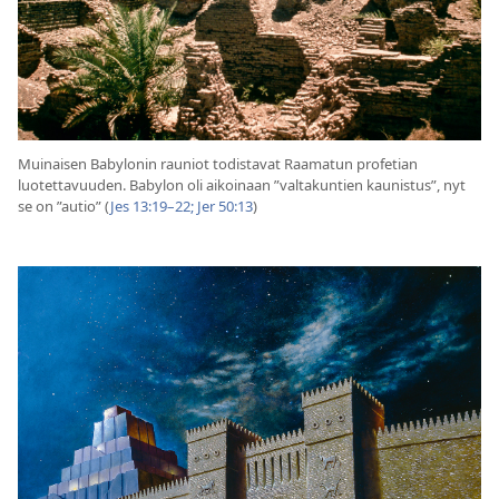
Muinaisen Babylonin rauniot todistavat Raamatun profetian
luotettavuuden. Babylon oli aikoinaan ”valtakuntien kaunistus”, nyt
se on ”autio” (
Jes 13:19–22;
Jer 50:13
)