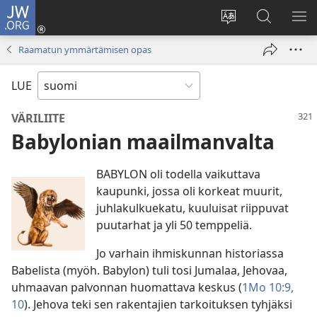
JW.ORG
Kirjaudu
(avaa
Vaihda
Hae
NÄ
uuden
sivuston
JW.ORG-
VA
Raamatun ymmärtämisen opas
ikkunan)
kieli
sivustolta
LUE
VÄRILIITE
Babylonian maailmanvalta
BABYLON oli todella vaikuttava
kaupunki, jossa oli korkeat muurit,
juhlakulkuekatu, kuuluisat riippuvat
puutarhat ja yli 50 temppeliä.
Jo varhain ihmiskunnan historiassa
Babelista (myöh. Babylon) tuli tosi Jumalaa, Jehovaa,
uhmaavan palvonnan huomattava keskus (
1Mo 10:9,
10
). Jehova teki sen rakentajien tarkoituksen tyhjäksi