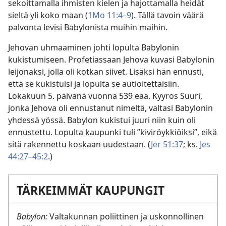
sekoittamalla ihmisten kielen ja hajottamalla heidät
sieltä yli koko maan (
1Mo 11:4–9
). Tällä tavoin väärä
palvonta levisi Babylonista muihin maihin.
Jehovan uhmaaminen johti lopulta Babylonin
kukistumiseen. Profetiassaan Jehova kuvasi Babylonin
leijonaksi, jolla oli kotkan siivet. Lisäksi hän ennusti,
että se kukistuisi ja lopulta se autioitettaisiin.
Lokakuun 5. päivänä vuonna 539 eaa. Kyyros Suuri,
jonka Jehova oli ennustanut nimeltä, valtasi Babylonin
yhdessä yössä. Babylon kukistui juuri niin kuin oli
ennustettu. Lopulta kaupunki tuli ”kiviröykkiöiksi”, eikä
sitä rakennettu koskaan uudestaan. (
Jer 51:37
; ks.
Jes
44:27–45:2
.)
TÄRKEIMMÄT KAUPUNGIT
Babylon:
Valtakunnan poliittinen ja uskonnollinen