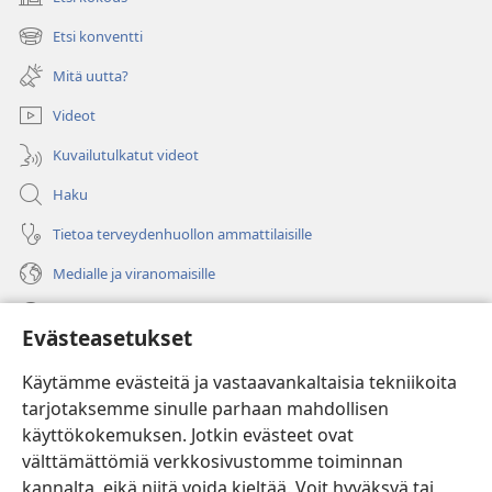
(avaa
uuden
Etsi konventti
(avaa
ikkunan)
uuden
Mitä uutta?
ikkunan)
Videot
Kuvailutulkatut videot
Haku
Tietoa terveydenhuollon ammattilaisille
Medialle ja viranomaisille
Ohje
Evästeasetukset
Lahjoitukset
(avaa
Käytämme evästeitä ja vastaavankaltaisia tekniikoita
uuden
tarjotaksemme sinulle parhaan mahdollisen
ikkunan)
Vartiotornin VERKKOKIRJASTO
käyttökokemuksen. Jotkin evästeet ovat
(avaa
välttämättömiä verkkosivustomme toiminnan
uuden
®
JW Hub
ikkunan)
kannalta, eikä niitä voida kieltää. Voit hyväksyä tai
(avaa