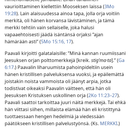
vaurioittaminen kiellettiin Mooseksen laissa (
3Mo
19:28
). Lain alaisuudessa ainoa tapa, jolla orja voitiin
merkitä, oli hänen korvansa lävistäminen, ja tämä
merkki tehtiin vain sellaiselle, joka halusi
vapaaehtoisesti jäädä isäntänsä orjaksi ”ajan
hämärään asti” (
5Mo 15:16, 17
).
Paavali kirjoitti galatalaisille: ”Minä kannan ruumiissani
Jeesuksen orjan polttomerkkejä [kreik.
stigʹma·ta
].” (
Ga
6:17
.) Paavalin liharuumista pahoinpideltiin usein
hänen kristillisen palveluksensa vuoksi, ja epäilemättä
joistakin noista vammoista oli jäänyt arpia, jotka
todistivat oikeaksi Paavalin väitteen, että hän oli
Jeesuksen Kristuksen uskollinen orja (
2Ko 11:23–27
).
Paavali saattoi tarkoittaa juuri näitä merkkejä. Tai ehkä
hän viittasi siihen, millaista elämää hän eli kristittynä
tuottaessaan hengen hedelmiä ja viedessään
päätökseen kristillisen palvelustyönsä. (Ks.
MERKKI
.)