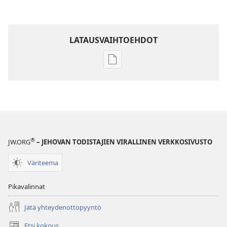
LATAUSVAIHTOEHDOT
Julkaisujen
latausvaihtoehdot
Raamatun
ymmärtämisen
opas
®
JW.ORG
– JEHOVAN TODISTAJIEN VIRALLINEN VERKKOSIVUSTO
Väriteema
Pikavalinnat
Jätä yhteydenottopyyntö
Etsi kokous