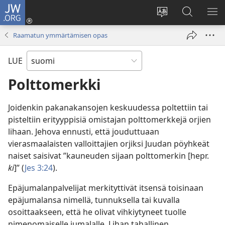
JW.ORG
Kirjaudu
(avaa
Vaihda
Hae
NÄ
uuden
sivuston
JW.ORG-
VA
Raamatun ymmärtämisen opas
ikkunan)
kieli
sivustolta
LUE
Polttomerkki
Joidenkin pakanakansojen keskuudessa poltettiin tai
pisteltiin erityyppisiä omistajan polttomerkkejä orjien
lihaan. Jehova ennusti, että jouduttuaan
vierasmaalaisten valloittajien orjiksi Juudan pöyhkeät
naiset saisivat ”kauneuden sijaan polttomerkin [hepr.
ki
]” (
Jes 3:24
).
Epäjumalanpalvelijat merkityttivät itsensä toisinaan
epäjumalansa nimellä, tunnuksella tai kuvalla
osoittaakseen, että he olivat vihkiytyneet tuolle
nimenomaiselle jumalalle. Lihan tahallinen