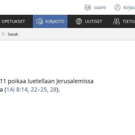
suomi
Kirja
Valitse
(av
kieli
uu
 OPETUKSET
KIRJASTO
UUTISET
TIETO
ikk
Sasak
11 poikaa luetellaan Jerusalemissa
a (
1Ai 8:14,
22–25,
28
).