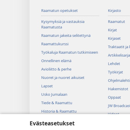
Raamatun opetukset
Kirjasto
Kysymyksiä ja vastauksia
Raamatut
Raamatusta
Kirjat
Raamatun jakeita selitettynä
Kirjaset
Raamattukurssi
Traktaatit ja
Työkaluja Raamatun tutkimiseen
Artikkelisarja
Onnellinen elämä
Lehdet
Avioliitto & perhe
Työkirjat
Nuoret ja nuoret aikuiset
Ohjelmalehti
Lapset
Hakemistot
Usko Jumalaan
Oppaat
Tiede & Raamattu
JW Broadcas
Historia & Raamattu
Videot
Evästeasetukset
Musiikki