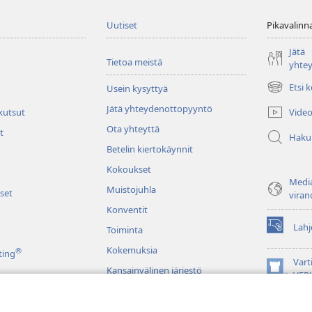
Uutiset
Pikavalinn
Jätä
Tietoa meistä
yhte
Etsi 
Usein kysyttyä
(avaa
uuden
Jätä yhteydenottopyyntö
Video
 kutsut
ikkunan)
Ota yhteyttä
t
Haku
Betelin kiertokäynnit
Kokoukset
Media
Muistojuhla
set
viran
Konventit
Lahj
Toiminta
(avaa
uuden
Kokemuksia
®
ting
ikkunan)
Vart
Kansainvälinen järjestö
(avaa
VER
uuden
JW L
ikkunan)