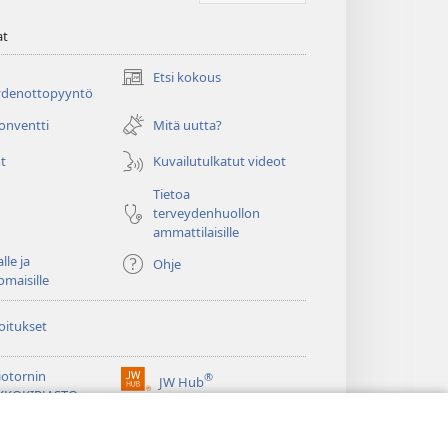
at
Etsi kokous
(avaa
ydenottopyyntö
uuden
ikkunan)
konventti
Mitä uutta?
t
Kuvailutulkatut videot
Tietoa
terveydenhuollon
ammattilaisille
lle ja
Ohje
omaisille
oitukset
iotornin
®
JW Hub
(avaa
KKOKIRJASTO
uuden
®
ikkunan)
ibrary
Watchtower Library