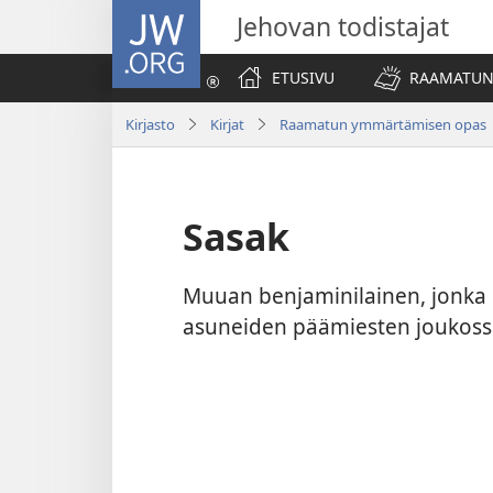
JW.ORG
Jehovan todistajat
ETUSIVU
RAAMATUN
Kirjasto
Kirjat
Raamatun ymmärtämisen opas
Sasak
Muuan benjaminilainen, jonka 
asuneiden päämiesten joukoss