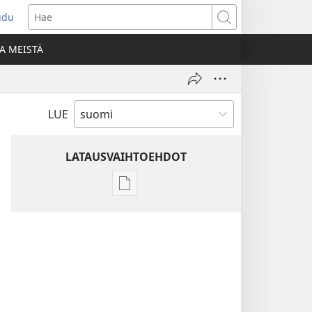
udu
aa
Hae
den
A MEISTÄ
unan)
LUE
LATAUSVAIHTOEHDOT
Julkaisujen
latausvaihtoehdot
Raamatun
ymmärtämisen
opas