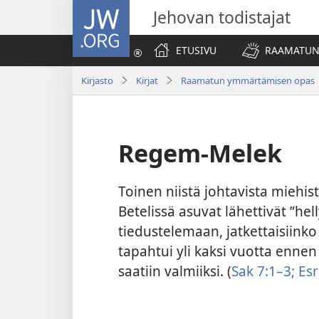
JW.ORG
Jehovan todistajat
ETUSIVU
RAAMATUN
Kirjasto
Kirjat
Raamatun ymmärtämisen opas
Regem-Melek
Toinen niistä johtavista miehis
Betelissä asuvat lähettivät ”he
tiedustelemaan, jatkettaisiin
tapahtui yli kaksi vuotta enne
saatiin valmiiksi. (
Sak 7:1–3;
Esr