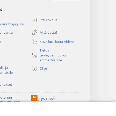
at
Etsi kokous
(avaa
ydenottopyyntö
uuden
ikkunan)
konventti
Mitä uutta?
t
Kuvailutulkatut videot
Tietoa
terveydenhuollon
ammattilaisille
lle ja
Ohje
omaisille
oitukset
iotornin
®
JW Hub
(avaa
KKOKIRJASTO
uuden
®
ikkunan)
ibrary
Watchtower Library