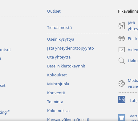
Uutiset
Pikavalinn
Jätä
Tietoa meistä
yhte
Etsi 
Usein kysyttyä
(avaa
uuden
Jätä yhteydenottopyyntö
Video
 kutsut
ikkunan)
Ota yhteyttä
t
Haku
Betelin kiertokäynnit
Kokoukset
Media
Muistojuhla
set
viran
Konventit
Lahj
Toiminta
(avaa
uuden
Kokemuksia
®
ting
ikkunan)
Vart
Kansainvälinen järjestö
(avaa
VER
uuden
JW L
ikkunan)