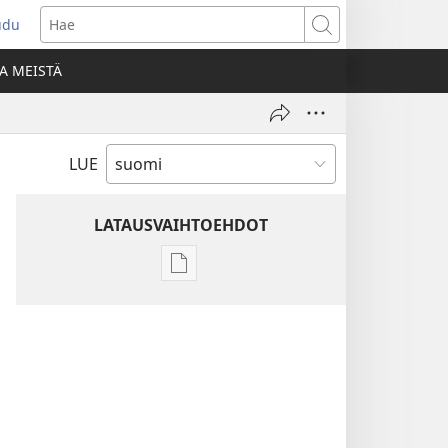
udu
aa
Hae
den
A MEISTÄ
unan)
LUE
LATAUSVAIHTOEHDOT
Julkaisujen
latausvaihtoehdot
Raamatun
ymmärtämisen
opas