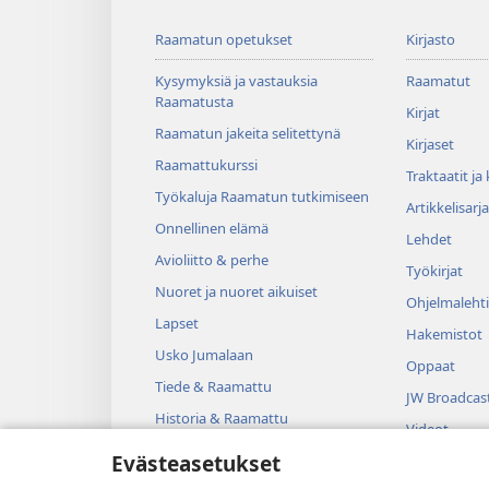
Raamatun opetukset
Kirjasto
Kysymyksiä ja vastauksia
Raamatut
Raamatusta
Kirjat
Raamatun jakeita selitettynä
Kirjaset
Raamattukurssi
Traktaatit ja
Työkaluja Raamatun tutkimiseen
Artikkelisarja
Onnellinen elämä
Lehdet
Avioliitto & perhe
Työkirjat
Nuoret ja nuoret aikuiset
Ohjelmalehti
Lapset
Hakemistot
Usko Jumalaan
Oppaat
Tiede & Raamattu
JW Broadcas
Historia & Raamattu
Videot
Evästeasetukset
Musiikki