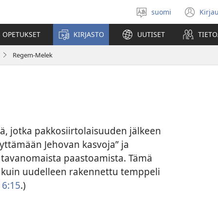
suomi
Kirja
Valitse
(av
kieli
uu
 OPETUKSET
KIRJASTO
UUTISET
TIETO
ikk
Regem-Melek
tä, jotka pakkosiirtolaisuuden jälkeen
llyttämään Jehovan kasvoja” ja
ko tavanomaista paastoamista. Tämä
n kuin uudelleen rakennettu temppeli
 6:15
.)