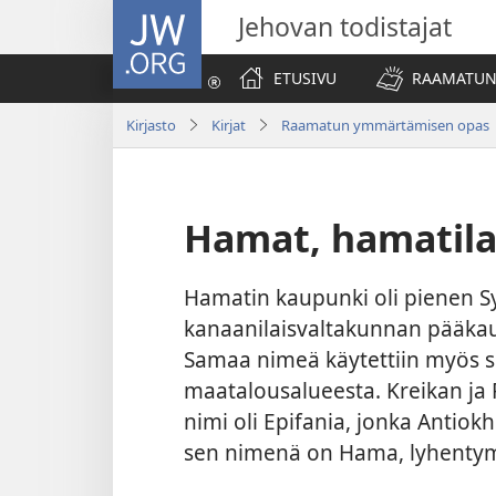
JW.ORG
Jehovan todistajat
ETUSIVU
RAAMATUN
Kirjasto
Kirjat
Raamatun ymmärtämisen opas
Hamat, hamatila
Hamatin kaupunki oli pienen Sy
kanaanilaisvaltakunnan pääkaup
Samaa nimeä käytettiin myös s
maatalousalueesta. Kreikan ja
nimi oli Epifania, jonka Antiokh
sen nimenä on Hama, lyhentym