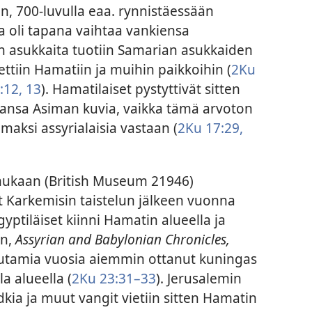
 700-luvulla eaa. rynnistäessään
 oli tapana vaihtaa vankiensa
n asukkaita tuotiin Samarian asukkaiden
rettiin Hamatiin ja muihin paikkoihin (
2Ku
:12, 13
). Hamatilaiset pystyttivät sitten
lansa Asiman kuvia, vaikka tämä arvoton
maksi assyrialaisia vastaan (
2Ku 17:29,
mukaan (British Museum 21946)
 Karkemisin taistelun jälkeen vuonna
yptiläiset kiinni Hamatin alueella ja
on,
Assyrian and Babylonian Chronicles,
muutamia vuosia aiemmin ottanut kuningas
a alueella (
2Ku 23:31–33
). Jerusalemin
kia ja muut vangit vietiin sitten Hamatin