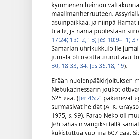
kymmenen heimon valtakunnan,
maailmanherruuteen. Assyrialla
asuinpaikkaa, ja niinpä Hamati
tilalle, ja nämä puolestaan siir
17:24;
19:12, 13;
Jes 10:9–11;
37
Samarian uhrikukkuloille juma
jumala oli osoittautunut avutto
30;
18:33, 34;
Jes 36:18, 19
).
Erään nuolenpääkirjoituksen 
Nebukadnessarin joukot ottivat
625 eaa. (
Jer 46:2
) pakenevat eg
surmasivat heidät (A. K. Grays
1975, s. 99). Farao Neko oli 
Jehoahasin vangiksi tällä samall
kukistuttua vuonna 607 eaa. Sid