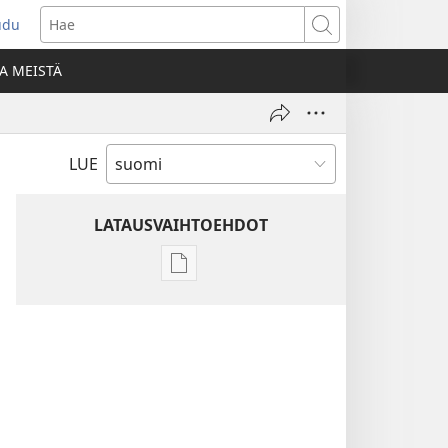
udu
aa
Hae
den
A MEISTÄ
unan)
LUE
LATAUSVAIHTOEHDOT
Julkaisujen
latausvaihtoehdot
Raamatun
ymmärtämisen
opas