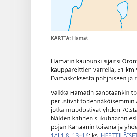
KARTTA:
Hamat
Hamatin kaupunki sijaitsi Oron
kauppareittien varrella, 81 km
Damaskoksesta pohjoiseen ja n
Vaikka Hamatin sanotaankin toi
perustivat todennäköisemmin
jotka muodostivat yhden 70:st
Näiden kahden sukuhaaran esi
pojan Kanaanin toisena ja yhde
1Ai 1:8,
13–16
; ks.
HEETTILÄISE