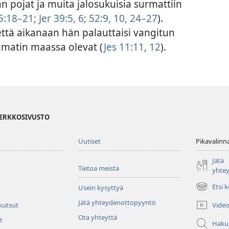
ian pojat ja muita jalosukuisia surmattiin
5:18–21;
Jer 39:5, 6;
52:9, 10,
24–27
).
että aikanaan hän palauttaisi vangitun
matin maassa olevat (
Jes 11:11, 12
).
VERKKOSIVUSTO
Uutiset
Pikavalinn
Jätä
Tietoa meistä
yhte
Etsi 
Usein kysyttyä
(avaa
uuden
Jätä yhteydenottopyyntö
Video
 kutsut
ikkunan)
Ota yhteyttä
t
Haku