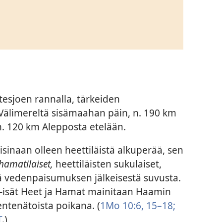
tesjoen rannalla, tärkeiden
 Välimereltä sisämaahan päin, n. 190 km
. 120 km Alepposta etelään.
sinaan olleen heettiläistä alkuperää, sen
hamatilaiset,
heettiläisten sukulaiset,
ä vedenpaisumuksen jälkeisestä suvusta.
-isät Heet ja Hamat mainitaan Haamin
ntenätoista poikana. (
1Mo 10:6,
15–18;
T
.)