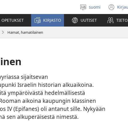
suomi
Kirja
Valitse
(av
kieli
uu
 OPETUKSET
KIRJASTO
UUTISET
TIETO
ikk
Hamat, hamatilainen
inen
yriassa sijaitsevan
unki Israelin historian alkuaikoina.
itä ympäröivästä hedelmällisestä
 Rooman aikoina kaupungin klassinen
os IV (Epifanes) oli antanut sille. Nykyään
ä sen alkuperäisestä nimestä.