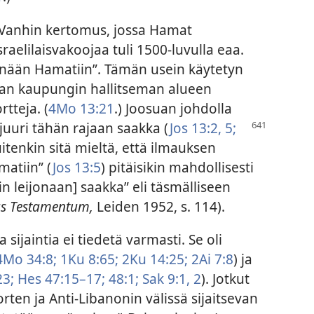
nhin kertomus, jossa Hamat
raelilaisvakoojaa tuli 1500-luvulla eaa.
ennään Hamatiin”. Tämän usein käytetyn
avan kaupungin hallitseman alueen
rtteja. (
4Mo 13:21
.) Joosuan johdolla
 juuri tähän rajaan saakka (
Jos 13:2,
5;
kuitenkin sitä mieltä, että ilmauksen
matiin” (
Jos 13:5
) pitäisikin mahdollisesti
 leijonaan] saakka” eli täsmälliseen
us Testamentum,
Leiden 1952, s. 114).
 sijaintia ei tiedetä varmasti. Se oli
4Mo 34:8;
1Ku 8:65;
2Ku 14:25;
2Ai 7:8
) ja
23;
Hes 47:15–17;
48:1;
Sak 9:1, 2
). Jotkut
ten ja Anti-Libanonin välissä sijaitsevan