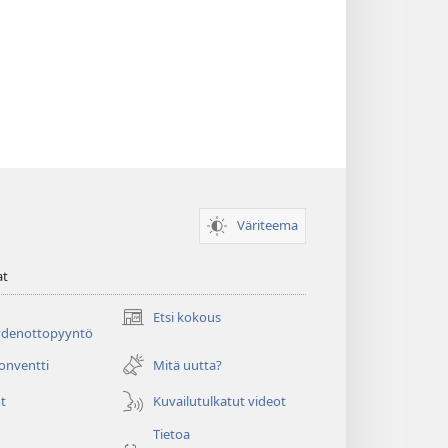
Väriteema
at
Etsi kokous
(avaa
ydenottopyyntö
uuden
ikkunan)
konventti
Mitä uutta?
t
Kuvailutulkatut videot
Tietoa