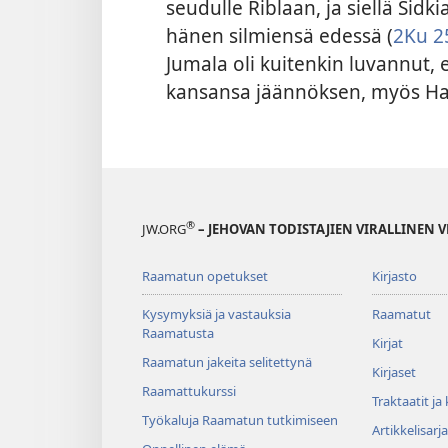
seudulle Riblaan, ja siellä Sidk
hänen silmiensä edessä (
2Ku 2
Jumala oli kuitenkin luvannut, 
kansansa jäännöksen, myös Ha
®
JW.ORG
– JEHOVAN TODISTAJIEN VIRALLINEN 
Raamatun opetukset
Kirjasto
Kysymyksiä ja vastauksia
Raamatut
Raamatusta
Kirjat
Raamatun jakeita selitettynä
Kirjaset
Raamattukurssi
Traktaatit ja
Työkaluja Raamatun tutkimiseen
Artikkelisarja