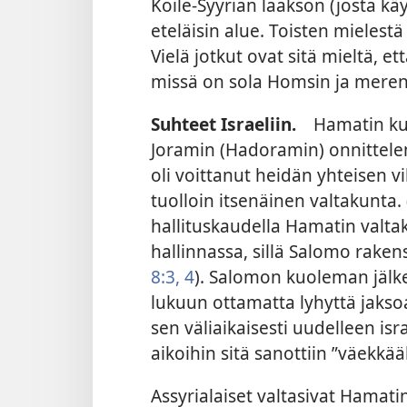
Koile-Syyrian laakson (josta 
eteläisin alue. Toisten mielestä 
Vielä jotkut ovat sitä mieltä, e
missä on sola Homsin ja meren v
Suhteet Israeliin.
Hamatin kuni
Joramin (Hadoramin) onnittele
oli voittanut heidän yhteisen v
tuolloin itsenäinen valtakunta. 
hallituskaudella Hamatin valtak
hallinnassa, sillä Salomo raken
8:3, 4
). Salomon kuoleman jälke
lukuun ottamatta lyhyttä jaksoa 
sen väliaikaisesti uudelleen isr
aikoihin sitä sanottiin ”väekkää
Assyrialaiset valtasivat Hamatin