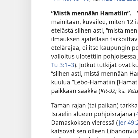
”Mistä mennään Hamatiin”.
Va
mainitaan, kuvailee, miten 12 is
etelästä siihen asti, ”mistä m
ilmauksen ajatellaan tarkoitt
etelärajaa, ei itse kaupungin po
valloitus
ulotettiin pohjoisessa
Tu 3:1–3
). Jotkut tutkijat ovat 
”siihen asti, mistä mennään Ha
kuulua ”Lebo-Hamatiin [Hamatin
paikkaan saakka (
KR-92;
ks.
Vet
Tämän rajan (tai paikan) tarkkaa
Israelin alueen pohjoisrajana (
Damaskoksen vieressä (
Jer 49:
katsovat sen olleen Libanonvuor