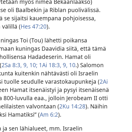
käytetään myös nimeä Bekaanlaakso)
se oli Baalbekin ja Riblan puolivälissä.
ttä se sijaitsi kauempana pohjoisessa,
älillä (
Hes 47:20
).
ngas Toi (Tou) lähetti poikansa
maan kuningas Daavidia siitä, että tämä
ihollisensa Hadadeserin. Hamat oli
(
2Sa 8:3,
9, 10;
1Ai 18:3,
9, 10
.) Salomon
unta kuitenkin nähtävästi oli Israelin
si tuolle seudulle varastokaupunkeja (
2Ai
en Hamat itsenäistyi ja pysyi itsenäisenä
800-luvulla eaa., jolloin Jerobeam II otti
aelilaisten valvontaan (
2Ku 14:28
). Näihin
ksi Hamatiksi” (
Am 6:2
).
 ja sen lähialueet, mm. Israelin