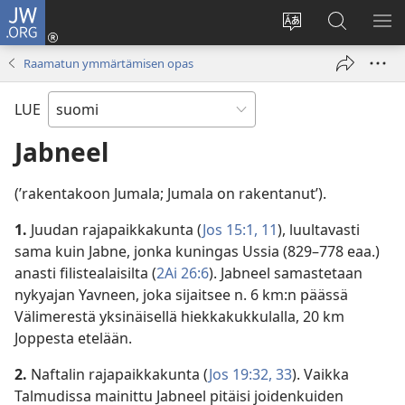
JW.ORG
Kirjaudu
(avaa
Vaihda
Hae
NÄ
uuden
sivuston
JW.ORG-
VA
Raamatun ymmärtämisen opas
ikkunan)
kieli
sivustolta
LUE
Jabneel
(’rakentakoon Jumala; Jumala on rakentanut’).
1.
Juudan rajapaikkakunta (
Jos 15:1,
11
), luultavasti
sama kuin Jabne, jonka kuningas Ussia (829–778 eaa.)
anasti filistealaisilta (
2Ai 26:6
). Jabneel samastetaan
nykyajan Yavneen, joka sijaitsee n. 6 km:n päässä
Välimerestä yksinäisellä hiekkakukkulalla, 20 km
Joppesta etelään.
2.
Naftalin rajapaikkakunta (
Jos 19:32, 33
). Vaikka
Talmudissa mainittu Jabneel pitäisi joidenkuiden