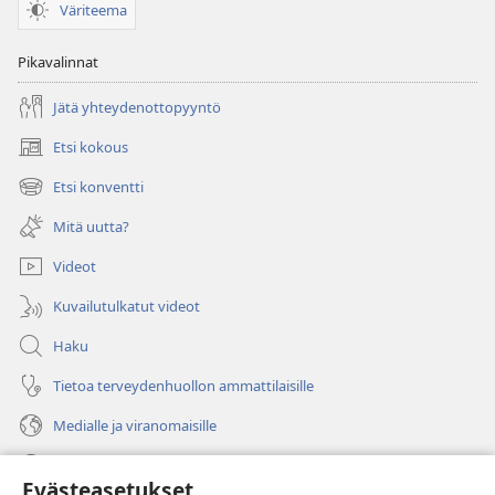
Väriteema
Pikavalinnat
Jätä yhteydenottopyyntö
Etsi kokous
(avaa
uuden
Etsi konventti
(avaa
ikkunan)
uuden
Mitä uutta?
ikkunan)
Videot
Kuvailutulkatut videot
Haku
Tietoa terveydenhuollon ammattilaisille
Medialle ja viranomaisille
Ohje
Evästeasetukset