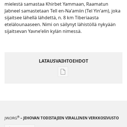
mielestä samastaa Khirbet Yammaan, Raamatun
Jabneel samastetaan Tell en-Naʽamiin (Tel Yinʽam), joka
sijaitsee lähellä lähdettä, n. 8 km Tiberiaasta
etelälounaaseen. Nimi on säilynyt lähistöllä nykyään
sijaitsevan Yavneʼelin kylän nimessä.
LATAUSVAIHTOEHDOT
Julkaisujen
latausvaihtoehdot
Raamatun
ymmärtämisen
opas
®
JW.ORG
– JEHOVAN TODISTAJIEN VIRALLINEN VERKKOSIVUSTO