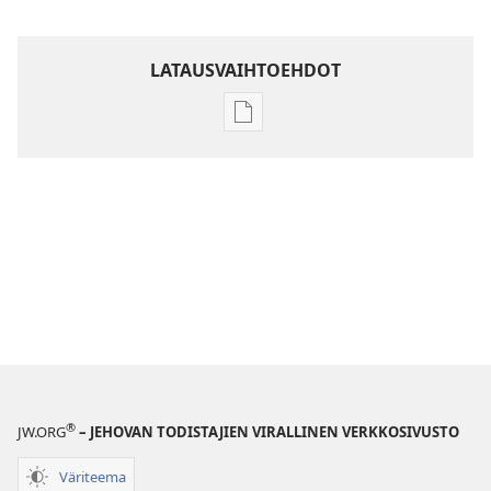
LATAUSVAIHTOEHDOT
Julkaisujen
latausvaihtoehdot
Raamatun
ymmärtämisen
opas
®
JW.ORG
– JEHOVAN TODISTAJIEN VIRALLINEN VERKKOSIVUSTO
Väriteema