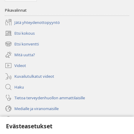
Pikavalinnat
Jätä yhteydenottopyyntö
Etsi kokous
(avaa
uuden
Etsi konventti
(avaa
ikkunan)
uuden
Mitä uutta?
ikkunan)
Videot
Kuvailutulkatut videot
Haku
Tietoa terveydenhuollon ammattilaisille
Medialle ja viranomaisille
Ohje
Evästeasetukset