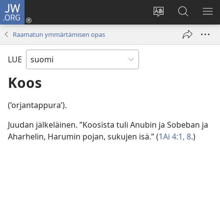
JW.ORG
Kirjaudu
(avaa
Vaihda
Hae
NÄ
uuden
sivuston
JW.ORG-
VA
Raamatun ymmärtämisen opas
ikkunan)
kieli
sivustolta
LUE
Koos
(’orjantappura’).
Juudan jälkeläinen. ”Koosista tuli Anubin ja Sobeban ja
Aharhelin, Harumin pojan, sukujen isä.” (
1Ai 4:1,
8
.)