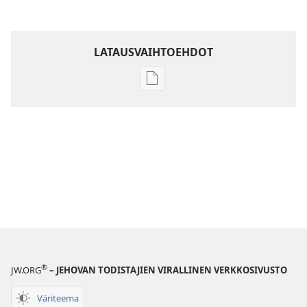
LATAUSVAIHTOEHDOT
Julkaisujen
latausvaihtoehdot
Raamatun
ymmärtämisen
opas
®
JW.ORG
– JEHOVAN TODISTAJIEN VIRALLINEN VERKKOSIVUSTO
Väriteema