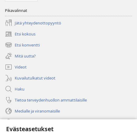
Pikavalinnat
Jätä yhteydenottopyyntö
Etsi kokous
(avaa
uuden
Etsi konventti
(avaa
ikkunan)
uuden
Mitä uutta?
ikkunan)
Videot
Kuvailutulkatut videot
Haku
Tietoa terveydenhuollon ammattilaisille
Medialle ja viranomaisille
Ohje
Evästeasetukset