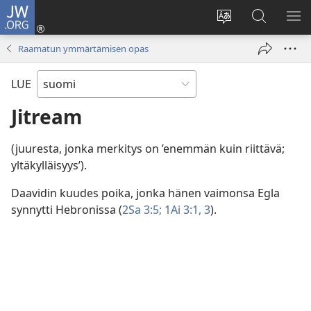
JW.ORG
Kirjaudu
(avaa
Vaihda
Hae
NÄ
uuden
sivuston
JW.ORG-
VA
Raamatun ymmärtämisen opas
ikkunan)
kieli
sivustolta
LUE
Jitream
(juuresta, jonka merkitys on ’enemmän kuin riittävä;
yltäkylläisyys’).
Daavidin kuudes poika, jonka hänen vaimonsa Egla
synnytti Hebronissa (
2Sa 3:5;
1Ai 3:1,
3
).