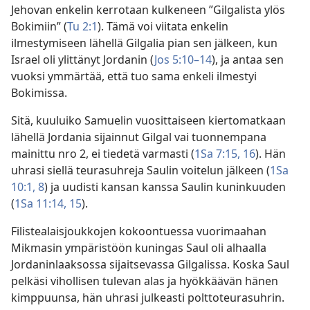
Jehovan enkelin kerrotaan kulkeneen ”Gilgalista ylös
Bokimiin” (
Tu 2:1
). Tämä voi viitata enkelin
ilmestymiseen lähellä Gilgalia pian sen jälkeen, kun
Israel oli ylittänyt Jordanin (
Jos 5:10–14
), ja antaa sen
vuoksi ymmärtää, että tuo sama enkeli ilmestyi
Bokimissa.
Sitä, kuuluiko Samuelin vuosittaiseen kiertomatkaan
lähellä Jordania sijainnut Gilgal vai tuonnempana
mainittu nro 2, ei tiedetä varmasti (
1Sa 7:15, 16
). Hän
uhrasi siellä teurasuhreja Saulin voitelun jälkeen (
1Sa
10:1,
8
) ja uudisti kansan kanssa Saulin kuninkuuden
(
1Sa 11:14, 15
).
Filistealaisjoukkojen kokoontuessa vuorimaahan
Mikmasin ympäristöön kuningas Saul oli alhaalla
Jordaninlaaksossa sijaitsevassa Gilgalissa. Koska Saul
pelkäsi vihollisen tulevan alas ja hyökkäävän hänen
kimppuunsa, hän uhrasi julkeasti polttoteurasuhrin.