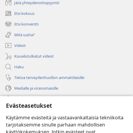
Jätä yhteydenottopyyntö
Etsi kokous
(avaa
uuden
Etsi konventti
(avaa
ikkunan)
uuden
Mitä uutta?
ikkunan)
Videot
Kuvailutulkatut videot
Haku
Tietoa terveydenhuollon ammattilaisille
Medialle ja viranomaisille
Ohje
Evästeasetukset
Lahjoitukset
(avaa
Käytämme evästeitä ja vastaavankaltaisia tekniikoita
uuden
tarjotaksemme sinulle parhaan mahdollisen
ikkunan)
Vartiotornin VERKKOKIRJASTO
käyttökokemuksen. Jotkin evästeet ovat
(avaa