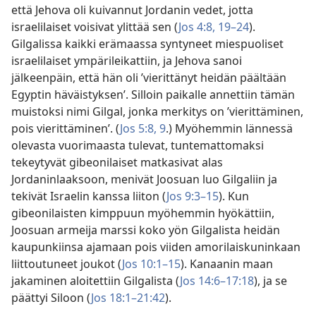
että Jehova oli kuivannut Jordanin vedet, jotta
israelilaiset voisivat ylittää sen (
Jos 4:8,
19–24
).
Gilgalissa kaikki erämaassa syntyneet miespuoliset
israelilaiset ympärileikattiin, ja Jehova sanoi
jälkeenpäin, että hän oli ’vierittänyt heidän päältään
Egyptin häväistyksen’. Silloin paikalle annettiin tämän
muistoksi nimi Gilgal, jonka merkitys on ’vierittäminen,
pois vierittäminen’. (
Jos 5:8, 9
.) Myöhemmin lännessä
olevasta vuorimaasta tulevat, tuntemattomaksi
tekeytyvät gibeonilaiset matkasivat alas
Jordaninlaaksoon, menivät Joosuan luo Gilgaliin ja
tekivät Israelin kanssa liiton (
Jos 9:3–15
). Kun
gibeonilaisten kimppuun myöhemmin hyökättiin,
Joosuan armeija marssi koko yön Gilgalista heidän
kaupunkiinsa ajamaan pois viiden amorilaiskuninkaan
liittoutuneet joukot (
Jos 10:1–15
). Kanaanin maan
jakaminen aloitettiin Gilgalista (
Jos 14:6–17:18
), ja se
päättyi Siloon (
Jos 18:1–21:42
).