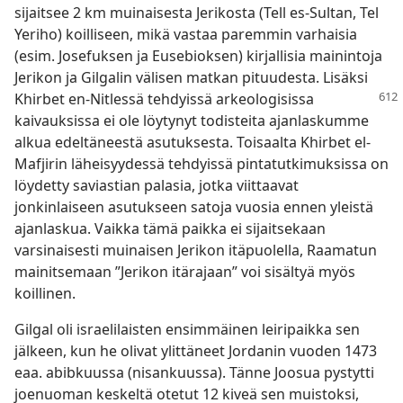
sijaitsee 2 km muinaisesta Jerikosta (Tell es-Sultan, Tel
Yeriho) koilliseen, mikä vastaa paremmin varhaisia
(esim. Josefuksen ja Eusebioksen) kirjallisia mainintoja
Jerikon ja Gilgalin välisen matkan pituudesta. Lisäksi
Khirbet en-Nitlessä
tehdyissä arkeologisissa
kaivauksissa ei ole löytynyt todisteita ajanlaskumme
alkua edeltäneestä asutuksesta. Toisaalta Khirbet el-
Mafjirin läheisyydessä tehdyissä pintatutkimuksissa on
löydetty saviastian palasia, jotka viittaavat
jonkinlaiseen asutukseen satoja vuosia ennen yleistä
ajanlaskua. Vaikka tämä paikka ei sijaitsekaan
varsinaisesti muinaisen Jerikon itäpuolella, Raamatun
mainitsemaan ”Jerikon itärajaan” voi sisältyä myös
koillinen.
Gilgal oli israelilaisten ensimmäinen leiripaikka sen
jälkeen, kun he olivat ylittäneet Jordanin vuoden 1473
eaa. abibkuussa (nisankuussa). Tänne Joosua pystytti
joenuoman keskeltä otetut 12 kiveä sen muistoksi,