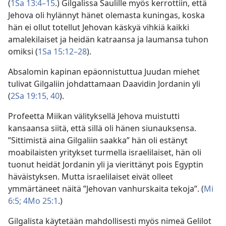
(
1Sa 13:4–15
.) Gilgalissa Saulille myös kerrottiin, että
Jehova oli hylännyt hänet olemasta kuningas, koska
hän ei ollut totellut Jehovan käskyä vihkiä kaikki
amalekilaiset ja heidän katraansa ja laumansa tuhon
omiksi (
1Sa 15:12–28
).
Absalomin kapinan epäonnistuttua Juudan miehet
tulivat Gilgaliin johdattamaan Daavidin Jordanin yli
(
2Sa 19:15,
40
).
Profeetta Miikan välityksellä Jehova muistutti
kansaansa siitä, että sillä oli hänen siunauksensa.
”Sittimistä aina Gilgaliin saakka” hän oli estänyt
moabilaisten yritykset turmella israelilaiset, hän oli
tuonut heidät Jordanin yli ja vierittänyt pois Egyptin
häväistyksen. Mutta israelilaiset eivät olleet
ymmärtäneet näitä ”Jehovan vanhurskaita tekoja”. (
Mi
6:5;
4Mo 25:1
.)
Gilgalista käytetään mahdollisesti myös nimeä Gelilot