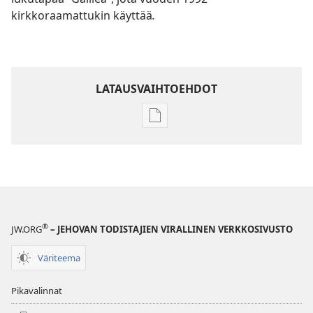
kirkkoraamattukin käyttää
.
LATAUSVAIHTOEHDOT
Julkaisujen
latausvaihtoehdot
Raamatun
ymmärtämisen
opas
®
JW.ORG
– JEHOVAN TODISTAJIEN VIRALLINEN VERKKOSIVUSTO
Väriteema
Pikavalinnat