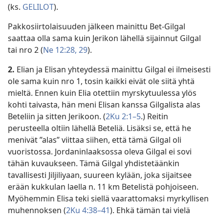
(ks.
GELILOT
).
Pakkosiirtolaisuuden jälkeen mainittu Bet-Gilgal
saattaa olla sama kuin Jerikon lähellä sijainnut Gilgal
tai nro 2 (
Ne 12:28, 29
).
2.
Elian ja Elisan yhteydessä mainittu Gilgal ei ilmeisesti
ole sama kuin nro 1, tosin kaikki eivät ole siitä yhtä
mieltä. Ennen kuin Elia otettiin myrskytuulessa ylös
kohti taivasta, hän meni Elisan kanssa Gilgalista alas
Beteliin ja sitten Jerikoon. (
2Ku 2:1–5
.) Reitin
perusteella oltiin lähellä Beteliä. Lisäksi se, että he
menivät ”alas” viittaa siihen, että tämä Gilgal oli
vuoristossa. Jordaninlaaksossa oleva Gilgal ei sovi
tähän kuvaukseen. Tämä Gilgal yhdistetäänkin
tavallisesti Jiljiliyaan, suureen kylään, joka sijaitsee
erään kukkulan laella n. 11 km Betelistä pohjoiseen.
Myöhemmin Elisa teki siellä vaarattomaksi myrkyllisen
muhennoksen (
2Ku 4:38–41
). Ehkä tämän tai vielä