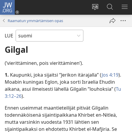
JW.ORG
Kirjaudu
(avaa
Vaihda
Hae
NÄ
uuden
sivuston
JW.ORG-
VA
Raamatun ymmärtämisen opas
ikkunan)
kieli
sivustolta
LUE
Gilgal
(’vierittäminen, pois vierittäminen’).
1.
Kaupunki, joka sijaitsi ”Jerikon itärajalla” (
Jos 4:19
).
Moabin kuningas Eglon, joka sorti Israelia Ehudin
aikana, asui ilmeisesti lähellä Gilgalin ”louhoksia” (
Tu
3:12–26
).
Ennen useimmat maantieteilijät pitivät Gilgalin
todennäköisenä sijaintipaikkana Khirbet en-Nitleä,
mutta varsinkin vuodesta 1931 lähtien sen
sijaintipaikaksi on ehdotettu Khirbet el-Mafjiria. Se