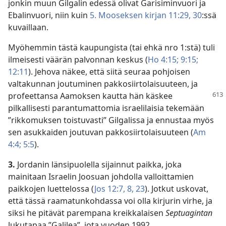
jonkin muun Gilgalin edessä olivat Garisiminvuori ja
Ebalinvuori, niin kuin
5. Mooseksen kirjan 11:29, 30
:ssä
kuvaillaan.
Myöhemmin tästä kaupungista (tai ehkä nro 1:stä) tuli
ilmeisesti väärän palvonnan keskus (
Ho 4:15;
9:15;
12:11
). Jehova näkee, että siitä seuraa pohjoisen
valtakunnan joutuminen pakkosiirtolaisuuteen, ja
profeettansa
Aamoksen kautta hän käskee
pilkallisesti parantumattomia israelilaisia tekemään
”rikkomuksen toistuvasti” Gilgalissa ja ennustaa myös
sen asukkaiden joutuvan pakkosiirtolaisuuteen (
Am
4:4;
5:5
).
3.
Jordanin länsipuolella sijainnut paikka, joka
mainitaan Israelin Joosuan johdolla valloittamien
paikkojen luettelossa (
Jos 12:7, 8,
23
). Jotkut uskovat,
että tässä raamatunkohdassa voi olla kirjurin virhe, ja
siksi he pitävät parempana kreikkalaisen
Septuagintan
lukutapaa ”Galilea”, jota vuoden 1992