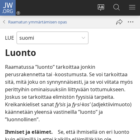
JW.ORG
Kirjaudu
(avaa
Vaihda
Hae
NÄ
uuden
sivuston
JW.ORG-
VA
Raamatun ymmärtämisen opas
ikkunan)
kieli
sivustolta
LUE
Luonto
Raamatussa ”luonto” tarkoittaa jonkin
perusrakennetta tai -koostumusta. Se voi tarkoittaa
sitä, mitä joku on synnynnäisesti, ja se voi viitata myös
perittyihin ominaisuuksiin liittyvään tottumukseen.
Joskus se tarkoittaa elimistön fyysisiä tarpeita.
Kreikankieliset sanat
fyʹsis
ja
fy·si·kosʹ
(adjektiivimuoto)
käännetään yleensä vastineilla ”luonto” ja
”luonnollinen”.
Ihmiset ja eläimet.
Se, että ihmisellä on eri luonto
kuin eläimillä ja ettei kaikilla eläimilläkään ole