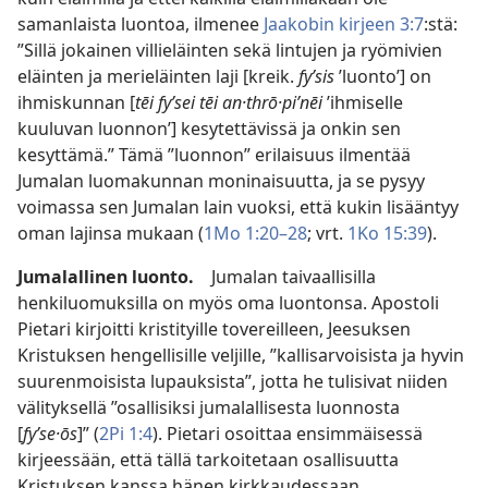
samanlaista luontoa, ilmenee
Jaakobin kirjeen 3:7
:stä:
”Sillä jokainen villieläinten sekä lintujen ja ryömivien
eläinten ja merieläinten laji [kreik.
fyʹsis
’luonto’] on
ihmiskunnan [
tēi fyʹsei tēi an·thrō·piʹnēi
’ihmiselle
kuuluvan luonnon’] kesytettävissä ja onkin sen
kesyttämä.” Tämä ”luonnon” erilaisuus ilmentää
Jumalan luomakunnan moninaisuutta, ja se pysyy
voimassa sen Jumalan lain vuoksi, että kukin lisääntyy
oman lajinsa mukaan (
1Mo 1:20–28
; vrt.
1Ko 15:39
).
Jumalallinen luonto.
Jumalan taivaallisilla
henkiluomuksilla on myös oma luontonsa. Apostoli
Pietari kirjoitti kristityille tovereilleen, Jeesuksen
Kristuksen hengellisille veljille, ”kallisarvoisista ja hyvin
suurenmoisista lupauksista”, jotta he tulisivat niiden
välityksellä ”osallisiksi jumalallisesta luonnosta
[
fyʹse·ōs
]” (
2Pi 1:4
). Pietari osoittaa ensimmäisessä
kirjeessään, että tällä tarkoitetaan osallisuutta
Kristuksen kanssa hänen kirkkaudessaan