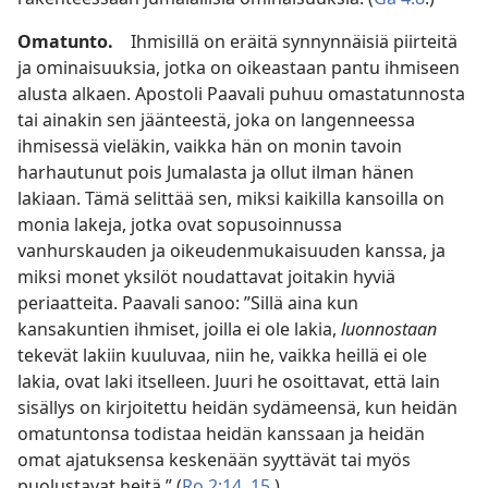
Omatunto.
Ihmisillä on eräitä synnynnäisiä piirteitä
ja ominaisuuksia, jotka on oikeastaan pantu ihmiseen
alusta alkaen. Apostoli Paavali puhuu omastatunnosta
tai ainakin sen jäänteestä, joka on langenneessa
ihmisessä vieläkin, vaikka hän on monin tavoin
harhautunut pois Jumalasta ja ollut ilman hänen
lakiaan. Tämä selittää sen, miksi kaikilla kansoilla on
monia lakeja, jotka ovat sopusoinnussa
vanhurskauden ja oikeudenmukaisuuden kanssa, ja
miksi monet yksilöt noudattavat joitakin hyviä
periaatteita. Paavali sanoo: ”Sillä aina kun
kansakuntien ihmiset, joilla ei ole lakia,
luonnostaan
tekevät lakiin kuuluvaa, niin he, vaikka heillä ei ole
lakia, ovat laki itselleen. Juuri he osoittavat, että lain
sisällys on kirjoitettu heidän sydämeensä, kun heidän
omatuntonsa todistaa heidän kanssaan ja heidän
omat ajatuksensa keskenään syyttävät tai myös
puolustavat heitä.” (
Ro 2:14, 15
.)