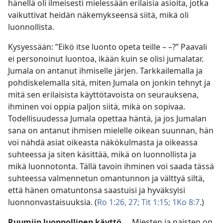
hänellä oli ilmeisesti mielessään erilaisia asioita, jotka
vaikuttivat heidän näkemykseensä siitä, mikä oli
luonnollista.
Kysyessään: ”Eikö itse luonto opeta teille – –?” Paavali
ei personoinut luontoa, ikään kuin se olisi jumalatar.
Jumala on antanut ihmiselle järjen. Tarkkailemalla ja
pohdiskelemalla sitä, miten Jumala on jonkin tehnyt ja
mitä sen erilaisista käyttötavoista on seurauksena,
ihminen voi oppia paljon siitä, mikä on sopivaa.
Todellisuudessa Jumala opettaa häntä, ja jos Jumalan
sana on antanut ihmisen mielelle oikean suunnan, hän
voi nähdä asiat oikeasta näkökulmasta ja oikeassa
suhteessa ja siten käsittää, mikä on luonnollista ja
mikä luonnotonta. Tällä tavoin ihminen voi saada tässä
suhteessa valmennetun omantunnon ja välttyä siltä,
että hänen omatuntonsa saastuisi ja hyväksyisi
luonnonvastaisuuksia. (
Ro 1:26, 27;
Tit 1:15;
1Ko 8:7
.)
Ruumiin luonnollinen käyttö.
Miesten ja naisten on