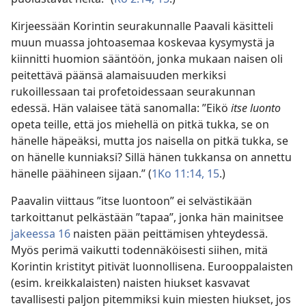
Kirjeessään Korintin seurakunnalle Paavali käsitteli
muun muassa johtoasemaa koskevaa kysymystä ja
kiinnitti huomion sääntöön, jonka mukaan naisen oli
peitettävä päänsä alamaisuuden merkiksi
rukoillessaan tai profetoidessaan seurakunnan
edessä. Hän valaisee tätä sanomalla: ”Eikö
itse luonto
opeta teille, että jos miehellä on pitkä tukka, se on
hänelle häpeäksi, mutta jos naisella on pitkä tukka, se
on hänelle kunniaksi? Sillä hänen tukkansa on annettu
hänelle päähineen sijaan.” (
1Ko 11:14, 15
.)
Paavalin viittaus ”itse luontoon” ei selvästikään
tarkoittanut pelkästään ”tapaa”, jonka hän mainitsee
jakeessa 16
naisten pään peittämisen yhteydessä.
Myös perimä vaikutti todennäköisesti siihen, mitä
Korintin kristityt pitivät luonnollisena. Eurooppalaisten
(esim. kreikkalaisten) naisten hiukset kasvavat
tavallisesti paljon pitemmiksi kuin miesten hiukset, jos