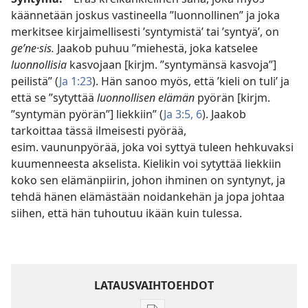
käännetään joskus vastineella ”luonnollinen” ja joka
merkitsee kirjaimellisesti ’syntymistä’ tai ’syntyä’, on
geʹne·sis.
Jaakob puhuu ”miehestä, joka katselee
luonnollisia
kasvojaan [kirjm. ”syntymänsä kasvoja”]
peilistä” (
Ja 1:23
). Hän sanoo myös, että ’kieli on tuli’ ja
että se ”sytyttää
luonnollisen elämän
pyörän [kirjm.
”syntymän pyörän”] liekkiin” (
Ja 3:5, 6
). Jaakob
tarkoittaa tässä ilmeisesti pyörää,
esim. vaununpyörää, joka voi syttyä tuleen hehkuvaksi
kuumenneesta akselista. Kielikin voi sytyttää liekkiin
koko sen elämänpiirin, johon ihminen on syntynyt, ja
tehdä hänen elämästään noidankehän ja jopa johtaa
siihen, että hän tuhoutuu ikään kuin tulessa.
LATAUSVAIHTOEHDOT