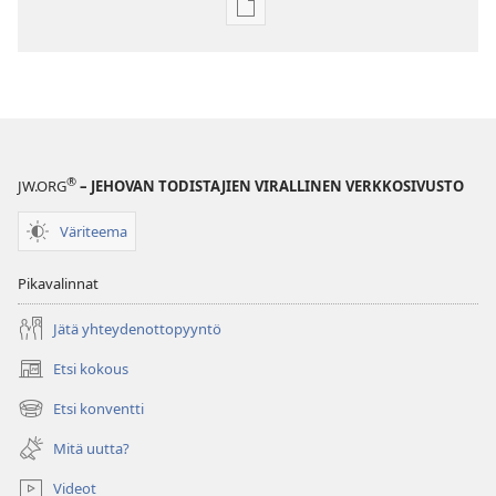
Julkaisujen
latausvaihtoehdot
Raamatun
ymmärtämisen
opas
®
JW.ORG
– JEHOVAN TODISTAJIEN VIRALLINEN VERKKOSIVUSTO
Väriteema
Pikavalinnat
Jätä yhteydenottopyyntö
Etsi kokous
(avaa
uuden
Etsi konventti
(avaa
ikkunan)
uuden
Mitä uutta?
ikkunan)
Videot