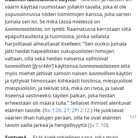
väärin käyttää ruumistaan jollakin tavalla, joka ei ole
sopusoinnussa niiden toimintojen kanssa, joita varten
Jumala sen loi. Se mikä tässä mielessä on
luonnonvastaista,
on
syntiä.
Raamatussa kerrotaan siitä
epäpuhtaudesta ja tuomiosta, jonka sellaista
harjoittavat aiheuttavat itselleen: ”Sen vuoksi Jumala
jätti heidät häpeällisten sukupuolisten himojen
valtaan, sillä sekä heidän naisensa vaihtoivat
luonnollisen
[
fy·si·kēnʹ
] käyttönsä
luonnonvastaiseen
että
myös miehet jättivät samoin naisen
luonnollisen
käytön
ja syttyivät himossaan kiihkeästi toisiinsa, miespuoliset
miespuolisiin, ja tekivät sitä, mikä on rivoa, ja saivat
itseensä vastineeksi täyden palkan, joka heidän
erheestään oli määrä tulla.” Sellaiset ihmiset alentuvat
eläinten tasolle. (
Ro 1:26, 27;
2Pi 2:12
.) He juoksevat
väärien
lihan halujen perään, sillä he ovat eläinten
tavoin vailla järkeä ja hengellisyyttä (
Ju 7,
10
).
Syntymä.
Eräs kreikankielinen sana, joka myös