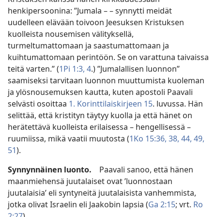
henkipersoonina: ”Jumala – – synnytti meidät
uudelleen elävään toivoon Jeesuksen Kristuksen
kuolleista nousemisen välityksellä,
turmeltumattomaan ja saastumattomaan ja
kuihtumattomaan perintöön. Se on varattuna taivaissa
teitä varten.” (
1Pi 1:3, 4
.) ”Jumalallisen luonnon”
saamiseksi tarvitaan luonnon muuttumista kuoleman
ja ylösnousemuksen kautta, kuten apostoli Paavali
selvästi osoittaa
1. Korinttilaiskirjeen 15
. luvussa. Hän
selittää, että kristityn täytyy kuolla ja että hänet on
herätettävä kuolleista erilaisessa – hengellisessä –
ruumiissa, mikä vaatii muutosta (
1Ko 15:36,
38,
44,
49,
51
).
Synnynnäinen luonto.
Paavali sanoo, että hänen
maanmiehensä juutalaiset ovat ’luonnostaan
juutalaisia’ eli syntyneitä juutalaisista vanhemmista,
jotka olivat Israelin eli Jaakobin lapsia (
Ga 2:15
; vrt.
Ro
2:27
).