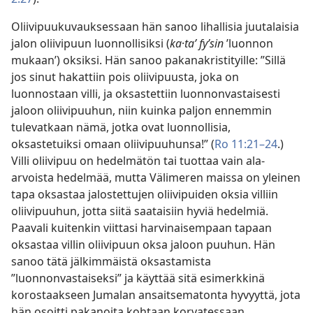
Oliivipuukuvauksessaan hän sanoo lihallisia juutalaisia
jalon oliivipuun luonnollisiksi (
ka
·
taʹ fyʹsin
’luonnon
mukaan’) oksiksi. Hän sanoo pakanakristityille: ”Sillä
jos sinut hakattiin pois oliivipuusta, joka on
luonnostaan villi, ja oksastettiin luonnonvastaisesti
jaloon oliivipuuhun, niin kuinka paljon ennemmin
tulevatkaan nämä, jotka ovat luonnollisia,
oksastetuiksi omaan oliivipuuhunsa!” (
Ro 11:21–24
.)
Villi oliivipuu on hedelmätön tai tuottaa vain ala-
arvoista hedelmää, mutta Välimeren maissa on yleinen
tapa oksastaa jalostettujen oliivipuiden oksia villiin
oliivipuuhun, jotta siitä saataisiin hyviä hedelmiä.
Paavali kuitenkin viittasi harvinaisempaan tapaan
oksastaa villin oliivipuun oksa jaloon puuhun. Hän
sanoo tätä jälkimmäistä oksastamista
”luonnonvastaiseksi” ja käyttää sitä esimerkkinä
korostaakseen Jumalan ansaitsematonta hyvyyttä, jota
hän osoitti pakanoita kohtaan korvatessaan