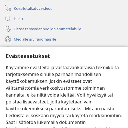
Kuvailutulkatut videot
Haku
Tietoa terveydenhuollon ammattilaisille
Medialle ja viranomaisille
Ohje
Evästeasetukset
Lahjoitukset
(avaa
Käytämme evästeitä ja vastaavankaltaisia tekniikoita
uuden
tarjotaksemme sinulle parhaan mahdollisen
ikkunan)
Vartiotornin VERKKOKIRJASTO
käyttökokemuksen. Jotkin evästeet ovat
(avaa
välttämättömiä verkkosivustomme toiminnan
uuden
®
JW Hub
ikkunan)
kannalta, eikä niitä voida kieltää. Voit hyväksyä tai
(avaa
uuden
poistaa lisäevästeet, joita käytetään vain
®
JW Library
ikkunan)
käyttökokemuksesi parantamiseksi. Mitään näistä
tiedoista ei koskaan myydä tai käytetä markkinointiin.
Watchtower Library
Saat lisätietoa lukemalla dokumentin