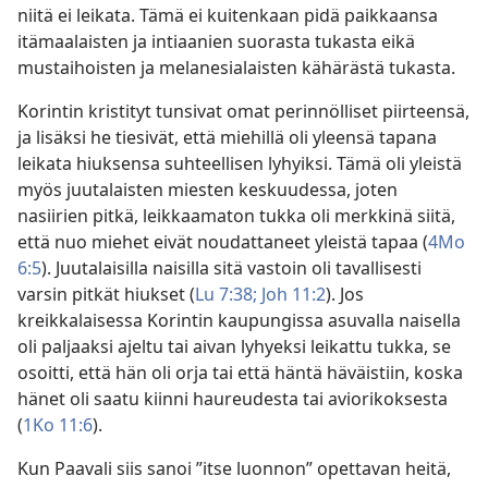
niitä ei leikata. Tämä ei kuitenkaan pidä paikkaansa
itämaalaisten ja intiaanien suorasta tukasta eikä
mustaihoisten ja melanesialaisten kähärästä tukasta.
Korintin kristityt tunsivat omat perinnölliset piirteensä,
ja lisäksi he tiesivät, että miehillä oli yleensä tapana
leikata hiuksensa suhteellisen lyhyiksi. Tämä oli yleistä
myös juutalaisten miesten keskuudessa, joten
nasiirien pitkä, leikkaamaton tukka oli merkkinä siitä,
että nuo miehet eivät noudattaneet yleistä tapaa (
4Mo
6:5
). Juutalaisilla naisilla sitä vastoin oli tavallisesti
varsin pitkät hiukset (
Lu 7:38;
Joh 11:2
). Jos
kreikkalaisessa Korintin kaupungissa asuvalla naisella
oli paljaaksi ajeltu tai aivan lyhyeksi leikattu tukka, se
osoitti, että hän oli orja tai että häntä häväistiin, koska
hänet oli saatu kiinni haureudesta tai aviorikoksesta
(
1Ko 11:6
).
Kun Paavali siis sanoi ”itse luonnon” opettavan heitä,