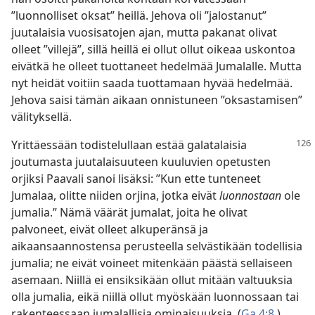
”luonnolliset oksat” heillä. Jehova oli ”jalostanut”
juutalaisia vuosisatojen ajan, mutta pakanat olivat
olleet ”villejä”, sillä heillä ei ollut ollut oikeaa uskontoa
eivätkä he olleet tuottaneet hedelmää Jumalalle. Mutta
nyt heidät voitiin saada tuottamaan hyvää hedelmää.
Jehova saisi tämän aikaan onnistuneen ”oksastamisen”
välityksellä.
Yrittäessään todistelullaan estää galatalaisia
joutumasta juutalaisuuteen kuuluvien opetusten
orjiksi Paavali sanoi lisäksi: ”Kun ette tunteneet
Jumalaa, olitte niiden orjina, jotka eivät
luonnostaan
ole
jumalia.” Nämä väärät jumalat, joita he olivat
palvoneet, eivät olleet alkuperänsä ja
aikaansaannostensa perusteella selvästikään todellisia
jumalia; ne eivät voineet mitenkään päästä sellaiseen
asemaan. Niillä ei ensiksikään ollut mitään valtuuksia
olla jumalia, eikä niillä ollut myöskään luonnossaan tai
rakenteessaan jumalallisia ominaisuuksia. (
Ga 4:8
.)