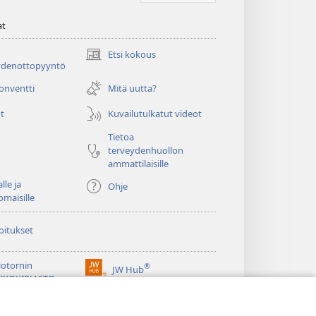
at
Etsi kokous
(avaa
ydenottopyyntö
uuden
ikkunan)
konventti
Mitä uutta?
t
Kuvailutulkatut videot
Tietoa
terveydenhuollon
ammattilaisille
lle ja
Ohje
omaisille
oitukset
iotornin
®
JW Hub
(avaa
KKOKIRJASTO
uuden
®
ikkunan)
ibrary
Watchtower Library