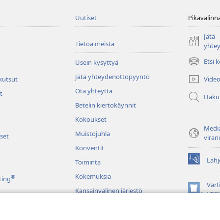
Uutiset
Pikavalinn
Jätä
Tietoa meistä
yhte
Etsi 
Usein kysyttyä
(avaa
uuden
Jätä yhteydenottopyyntö
Video
 kutsut
ikkunan)
Ota yhteyttä
t
Haku
Betelin kiertokäynnit
Kokoukset
Media
Muistojuhla
set
viran
Konventit
Lahj
Toiminta
(avaa
uuden
Kokemuksia
®
ting
ikkunan)
Vart
Kansainvälinen järjestö
(avaa
VER
uuden
JW L
ikkunan)