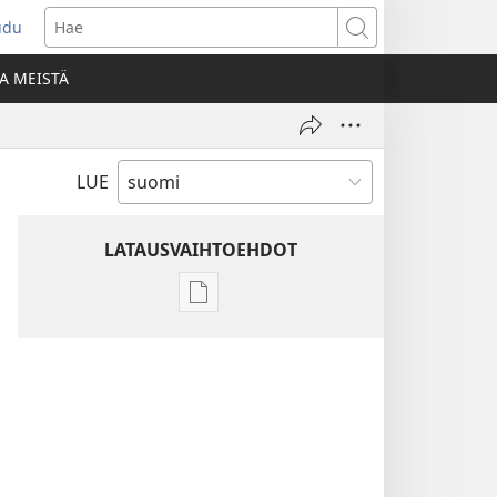
udu
aa
Hae
den
A MEISTÄ
unan)
LUE
LATAUSVAIHTOEHDOT
Julkaisujen
latausvaihtoehdot
Raamatun
ymmärtämisen
opas