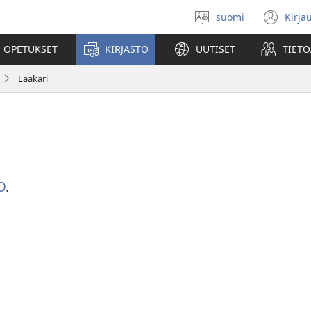
suomi
Kirja
Valitse
(av
kieli
uu
 OPETUKSET
KIRJASTO
UUTISET
TIETO
ikk
Lääkäri
O
.