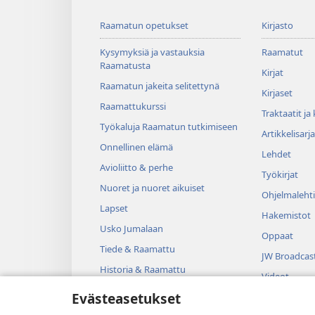
Raamatun opetukset
Kirjasto
Kysymyksiä ja vastauksia
Raamatut
Raamatusta
Kirjat
Raamatun jakeita selitettynä
Kirjaset
Raamattukurssi
Traktaatit ja
Työkaluja Raamatun tutkimiseen
Artikkelisarja
Onnellinen elämä
Lehdet
Avioliitto & perhe
Työkirjat
Nuoret ja nuoret aikuiset
Ohjelmalehti
Lapset
Hakemistot
Usko Jumalaan
Oppaat
Tiede & Raamattu
JW Broadcas
Historia & Raamattu
Videot
Evästeasetukset
Musiikki