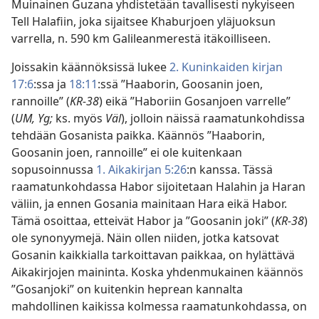
Muinainen Guzana yhdistetään tavallisesti nykyiseen
Tell Halafiin, joka sijaitsee Khaburjoen yläjuoksun
varrella, n. 590 km Galileanmerestä itäkoilliseen.
Joissakin käännöksissä lukee
2. Kuninkaiden kirjan
17:6
:ssa ja
18:11
:ssä ”Haaborin, Goosanin joen,
rannoille” (
KR-38
) eikä ”Haboriin Gosanjoen varrelle”
(
UM, Yg;
ks. myös
Väl
), jolloin näissä raamatunkohdissa
tehdään Gosanista paikka. Käännös ”Haaborin,
Goosanin joen, rannoille” ei ole kuitenkaan
sopusoinnussa
1. Aikakirjan 5:26
:n kanssa. Tässä
raamatunkohdassa Habor sijoitetaan Halahin ja Haran
väliin, ja ennen Gosania mainitaan Hara eikä Habor.
Tämä osoittaa, etteivät Habor ja ”Goosanin joki” (
KR-38
)
ole synonyymejä. Näin ollen niiden, jotka katsovat
Gosanin kaikkialla tarkoittavan paikkaa, on hylättävä
Aikakirjojen maininta. Koska yhdenmukainen käännös
”Gosanjoki” on kuitenkin heprean kannalta
mahdollinen kaikissa kolmessa raamatunkohdassa, on