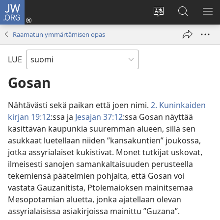
JW.ORG
Kirjaudu
(avaa
Vaihda
Hae
NÄ
uuden
sivuston
JW.ORG-
VA
Raamatun ymmärtämisen opas
ikkunan)
kieli
sivustolta
LUE
Gosan
Nähtävästi sekä paikan että joen nimi.
2. Kuninkaiden
kirjan 19:12
:ssa ja
Jesajan 37:12
:ssa Gosan näyttää
käsittävän kaupunkia suuremman alueen, sillä sen
asukkaat luetellaan niiden ”kansakuntien” joukossa,
jotka assyrialaiset kukistivat. Monet tutkijat uskovat,
ilmeisesti sanojen samankaltaisuuden perusteella
tekemiensä päätelmien pohjalta, että Gosan voi
vastata Gauzanitista, Ptolemaioksen mainitsemaa
Mesopotamian aluetta, jonka ajatellaan olevan
assyrialaisissa asiakirjoissa mainittu ”Guzana”.