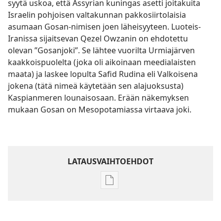
syytä uskoa, että Assyrian kuningas asetti joitakuita
Israelin pohjoisen valtakunnan pakkosiirtolaisia
asumaan Gosan-nimisen joen läheisyyteen. Luoteis-
Iranissa sijaitsevan Qezel Owzanin on ehdotettu
olevan ”Gosanjoki”. Se lähtee vuorilta Urmiajärven
kaakkoispuolelta (joka oli aikoinaan meedialaisten
maata) ja laskee lopulta Safid Rudina eli Valkoisena
jokena (tätä nimeä käytetään sen alajuoksusta)
Kaspianmeren lounaisosaan. Erään näkemyksen
mukaan Gosan on Mesopotamiassa virtaava joki.
LATAUSVAIHTOEHDOT
Julkaisujen
latausvaihtoehdot
Raamatun