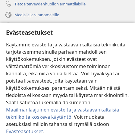
Tietoa terveydenhuollon ammattilaisille
Medialle ja viranomaisille
Ohje
Evästeasetukset
Lahjoitukset
(avaa
Käytämme evästeitä ja vastaavankaltaisia tekniikoita
uuden
tarjotaksemme sinulle parhaan mahdollisen
ikkunan)
Vartiotornin VERKKOKIRJASTO
käyttökokemuksen. Jotkin evästeet ovat
(avaa
välttämättömiä verkkosivustomme toiminnan
uuden
®
JW Hub
ikkunan)
kannalta, eikä niitä voida kieltää. Voit hyväksyä tai
(avaa
uuden
poistaa lisäevästeet, joita käytetään vain
®
JW Library
ikkunan)
käyttökokemuksesi parantamiseksi. Mitään näistä
tiedoista ei koskaan myydä tai käytetä markkinointiin.
Watchtower Library
Saat lisätietoa lukemalla dokumentin
Maailmanlaajuinen evästeitä ja vastaavankaltaisia
tekniikoita koskeva käytäntö
. Voit muokata
asetuksiasi milloin tahansa siirtymällä osioon
Copyright
© 2026 Watch Tower Bible and Tract Society of Pennsylvania.
Evästeasetukset
.
KÄYTTÖEHDOT
|
TIETOSUOJAKÄYTÄNTÖ
|
EVÄSTEASETUKSET