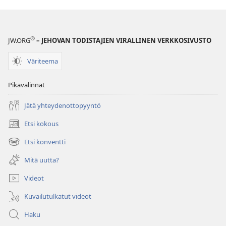
ymmärtämisen
opas
®
JW.ORG
– JEHOVAN TODISTAJIEN VIRALLINEN VERKKOSIVUSTO
Väriteema
Pikavalinnat
Jätä yhteydenottopyyntö
Etsi kokous
(avaa
uuden
Etsi konventti
(avaa
ikkunan)
uuden
Mitä uutta?
ikkunan)
Videot
Kuvailutulkatut videot
Haku