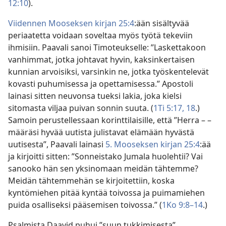
12:10
).
Viidennen Mooseksen kirjan 25:4
:ään sisältyvää
periaatetta voidaan soveltaa myös työtä tekeviin
ihmisiin. Paavali sanoi Timoteukselle: ”Laskettakoon
vanhimmat, jotka johtavat hyvin, kaksinkertaisen
kunnian arvoisiksi, varsinkin ne, jotka työskentelevät
kovasti puhumisessa ja opettamisessa.” Apostoli
lainasi sitten neuvonsa tueksi lakia, joka kielsi
sitomasta viljaa puivan sonnin suuta. (
1Ti 5:17, 18
.)
Samoin perustellessaan korinttilaisille, että ”Herra – –
määräsi hyvää uutista julistavat elämään hyvästä
uutisesta”, Paavali lainasi
5. Mooseksen kirjan 25:4
:ää
ja kirjoitti sitten: ”Sonneistako Jumala huolehtii? Vai
sanooko hän sen yksinomaan meidän tähtemme?
Meidän tähtemmehän se kirjoitettiin, koska
kyntömiehen pitää kyntää toivossa ja puimamiehen
puida osalliseksi pääsemisen toivossa.” (
1Ko 9:8–14
.)
Psalmista Daavid puhui ”suun tukkimisesta”