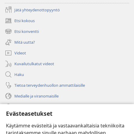
Jätä yhteydenottopyyntö
Etsi kokous
(avaa
uuden
Etsi konventti
(avaa
ikkunan)
uuden
Mitä uutta?
ikkunan)
Videot
Kuvailutulkatut videot
Haku
Tietoa terveydenhuollon ammattilaisille
Medialle ja viranomaisille
Ohje
Evästeasetukset
Lahjoitukset
(avaa
Käytämme evästeitä ja vastaavankaltaisia tekniikoita
uuden
tarjotaksemme sinulle parhaan mahdollisen