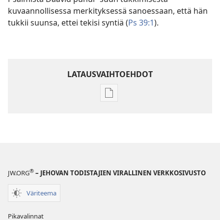
kuvaannollisessa merkityksessä sanoessaan, että hän
tukkii suunsa, ettei tekisi syntiä (
Ps 39:1
).
LATAUSVAIHTOEHDOT
Julkaisujen
latausvaihtoehdot
Raamatun
ymmärtämisen
opas
®
JW.ORG
– JEHOVAN TODISTAJIEN VIRALLINEN VERKKOSIVUSTO
Väriteema
Pikavalinnat