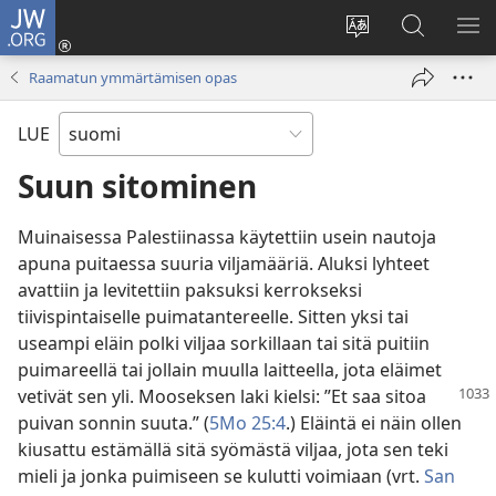
JW.ORG
Kirjaudu
(avaa
Vaihda
Hae
NÄ
uuden
sivuston
JW.ORG-
VA
Raamatun ymmärtämisen opas
ikkunan)
kieli
sivustolta
LUE
Suun sitominen
Muinaisessa Palestiinassa käytettiin usein nautoja
apuna puitaessa suuria viljamääriä. Aluksi lyhteet
avattiin ja levitettiin paksuksi kerrokseksi
tiivispintaiselle puimatantereelle. Sitten yksi tai
useampi eläin polki viljaa sorkillaan tai sitä puitiin
puimareellä tai jollain muulla laitteella, jota eläimet
vetivät
sen yli. Mooseksen laki kielsi: ”Et saa sitoa
puivan sonnin suuta.” (
5Mo 25:4
.) Eläintä ei näin ollen
kiusattu estämällä sitä syömästä viljaa, jota sen teki
mieli ja jonka puimiseen se kulutti voimiaan (vrt.
San