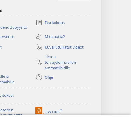
at
Etsi kokous
(avaa
ydenottopyyntö
uuden
ikkunan)
konventti
Mitä uutta?
t
Kuvailutulkatut videot
Tietoa
terveydenhuollon
ammattilaisille
lle ja
Ohje
omaisille
oitukset
iotornin
®
JW Hub
(avaa
KKOKIRJASTO
uuden
®
ikkunan)
ibrary
Watchtower Library