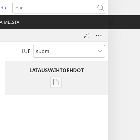
udu
aa
Hae
den
A MEISTÄ
unan)
LUE
LATAUSVAIHTOEHDOT
Julkaisujen
latausvaihtoehdot
Raamatun
ymmärtämisen
opas