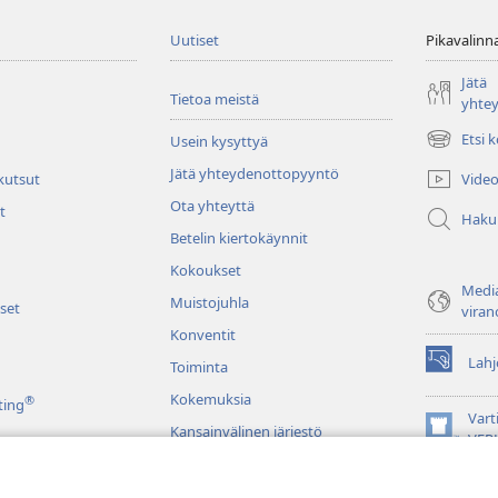
Uutiset
Pikavalinn
Jätä
Tietoa meistä
yhte
Etsi 
Usein kysyttyä
(avaa
uuden
Jätä yhteydenottopyyntö
Video
 kutsut
ikkunan)
Ota yhteyttä
t
Haku
Betelin kiertokäynnit
Kokoukset
Media
Muistojuhla
set
viran
Konventit
Lahj
Toiminta
(avaa
uuden
Kokemuksia
®
ting
ikkunan)
Vart
Kansainvälinen järjestö
(avaa
VER
uuden
JW L
ikkunan)