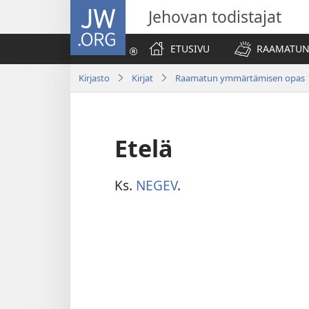
JW.ORG
Jehovan todistajat
ETUSIVU
RAAMATUN
Kirjasto
Kirjat
Raamatun ymmärtämisen opas
Etelä
Ks.
NEGEV
.