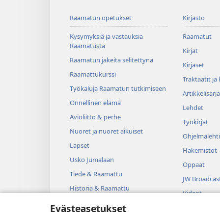
Raamatun opetukset
Kirjasto
Kysymyksiä ja vastauksia
Raamatut
Raamatusta
Kirjat
Raamatun jakeita selitettynä
Kirjaset
Raamattukurssi
Traktaatit ja
Työkaluja Raamatun tutkimiseen
Artikkelisarja
Onnellinen elämä
Lehdet
Avioliitto & perhe
Työkirjat
Nuoret ja nuoret aikuiset
Ohjelmalehti
Lapset
Hakemistot
Usko Jumalaan
Oppaat
Tiede & Raamattu
JW Broadcas
Historia & Raamattu
Videot
Evästeasetukset
Musiikki