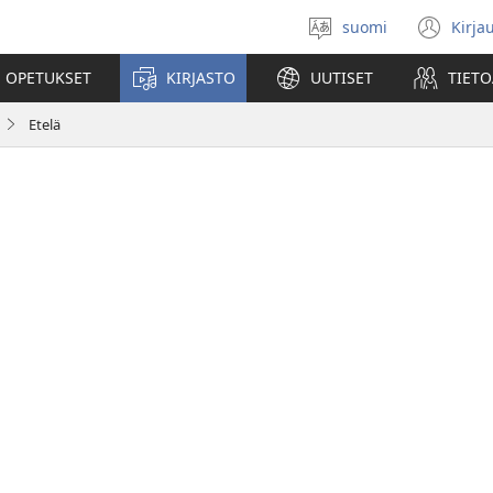
suomi
Kirja
Valitse
(av
kieli
uu
 OPETUKSET
KIRJASTO
UUTISET
TIETO
ikk
Etelä