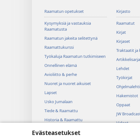
Raamatun opetukset
Kirjasto
Kysymyksiä ja vastauksia
Raamatut
Raamatusta
Kirjat
Raamatun jakeita selitettynä
Kirjaset
Raamattukurssi
Traktaatit ja
Työkaluja Raamatun tutkimiseen
Artikkelisarja
Onnellinen elämä
Lehdet
Avioliitto & perhe
Työkirjat
Nuoret ja nuoret aikuiset
Ohjelmalehti
Lapset
Hakemistot
Usko Jumalaan
Oppaat
Tiede & Raamattu
JW Broadcas
Historia & Raamattu
Videot
Evästeasetukset
Musiikki