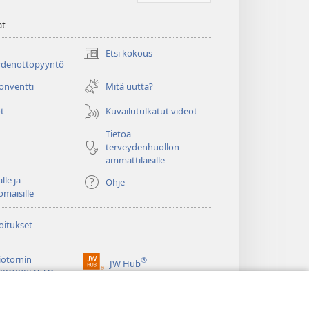
at
Etsi kokous
(avaa
ydenottopyyntö
uuden
ikkunan)
konventti
Mitä uutta?
t
Kuvailutulkatut videot
Tietoa
terveydenhuollon
ammattilaisille
lle ja
Ohje
omaisille
oitukset
iotornin
®
JW Hub
(avaa
KKOKIRJASTO
uuden
®
ikkunan)
ibrary
Watchtower Library