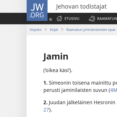
JW.ORG
Jehovan todistajat
ETUSIVU
RAAMATUN
Kirjasto
Kirjat
Raamatun ymmärtämisen opas
Jamin
(’oikea käsi’).
1.
Simeonin toisena mainittu po
perusti jaminilaisten suvun (
4M
2.
Juudan jälkeläinen Hesronin
27
).