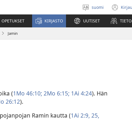
suomi
Kirja
Valitse
(av
kieli
uu
 OPETUKSET
KIRJASTO
UUTISET
TIETO
ikk
Jamin
ika (
1Mo 46:10;
2Mo 6:15;
1Ai 4:24
). Hän
o 26:12
).
 pojanpojan Ramin kautta (
1Ai 2:9,
25,