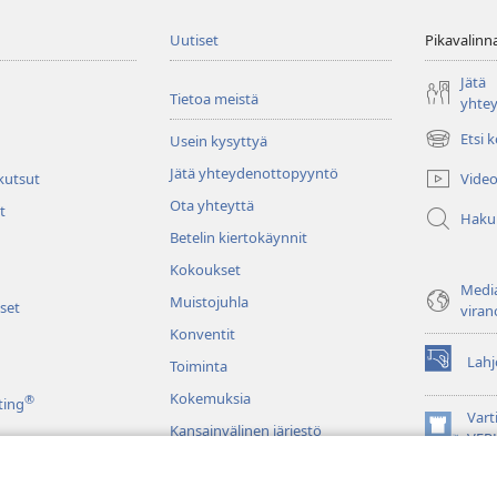
Uutiset
Pikavalinn
Jätä
Tietoa meistä
yhte
Etsi 
Usein kysyttyä
(avaa
uuden
Jätä yhteydenottopyyntö
Video
 kutsut
ikkunan)
Ota yhteyttä
t
Haku
Betelin kiertokäynnit
Kokoukset
Media
Muistojuhla
set
viran
Konventit
Lahj
Toiminta
(avaa
uuden
Kokemuksia
®
ting
ikkunan)
Vart
Kansainvälinen järjestö
(avaa
VER
uuden
JW L
ikkunan)