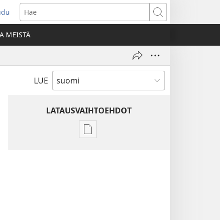
udu
aa
Hae
den
A MEISTÄ
unan)
LUE
LATAUSVAIHTOEHDOT
Julkaisujen
latausvaihtoehdot
Raamatun
ymmärtämisen
opas