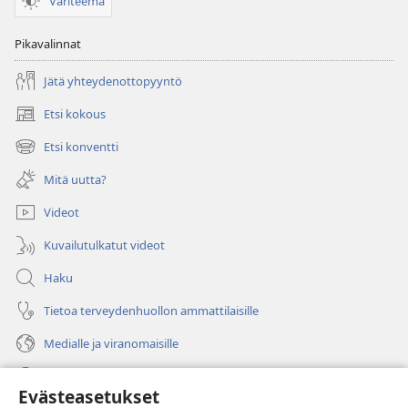
Väriteema
Pikavalinnat
Jätä yhteydenottopyyntö
Etsi kokous
(avaa
uuden
Etsi konventti
(avaa
ikkunan)
uuden
Mitä uutta?
ikkunan)
Videot
Kuvailutulkatut videot
Haku
Tietoa terveydenhuollon ammattilaisille
Medialle ja viranomaisille
Ohje
Evästeasetukset