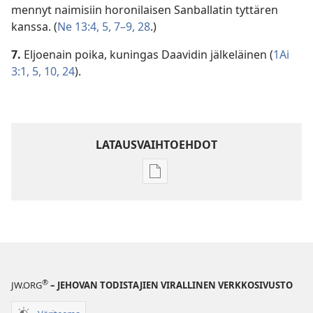
mennyt naimisiin horonilaisen Sanballatin tyttären
kanssa. (
Ne 13:4, 5,
7–9,
28
.)
7.
Eljoenain poika, kuningas Daavidin jälkeläinen (
1Ai
3:1,
5,
10,
24
).
LATAUSVAIHTOEHDOT
Julkaisujen
latausvaihtoehdot
Raamatun
ymmärtämisen
opas
®
JW.ORG
– JEHOVAN TODISTAJIEN VIRALLINEN VERKKOSIVUSTO