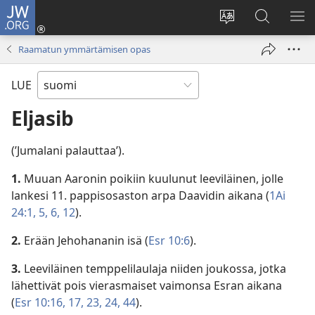
JW.ORG
Kirjaudu
(avaa
Vaihda
Hae
NÄ
uuden
sivuston
JW.ORG-
VA
Raamatun ymmärtämisen opas
ikkunan)
kieli
sivustolta
LUE
Eljasib
(’Jumalani palauttaa’).
1.
Muuan Aaronin poikiin kuulunut leeviläinen, jolle
lankesi 11. pappisosaston arpa Daavidin aikana (
1Ai
24:1,
5, 6,
12
).
2.
Erään Jehohananin isä (
Esr 10:6
).
3.
Leeviläinen temppelilaulaja niiden joukossa, jotka
lähettivät pois vierasmaiset vaimonsa Esran aikana
(
Esr 10:16, 17,
23, 24,
44
).