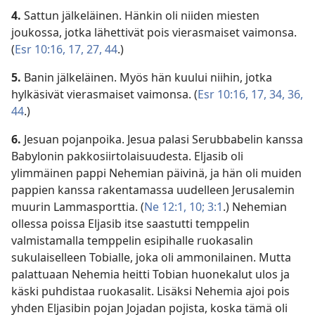
4.
Sattun jälkeläinen. Hänkin oli niiden miesten
joukossa, jotka lähettivät pois vierasmaiset vaimonsa.
(
Esr 10:16, 17,
27,
44
.)
5.
Banin jälkeläinen. Myös hän kuului niihin, jotka
hylkäsivät vierasmaiset vaimonsa. (
Esr 10:16, 17,
34,
36,
44
.)
6.
Jesuan pojanpoika. Jesua palasi Serubbabelin kanssa
Babylonin pakkosiirtolaisuudesta. Eljasib oli
ylimmäinen pappi Nehemian päivinä, ja hän oli muiden
pappien kanssa rakentamassa uudelleen Jerusalemin
muurin Lammasporttia. (
Ne 12:1,
10;
3:1
.) Nehemian
ollessa poissa Eljasib itse saastutti temppelin
valmistamalla temppelin esipihalle ruokasalin
sukulaiselleen Tobialle, joka oli ammonilainen. Mutta
palattuaan Nehemia heitti Tobian huonekalut ulos ja
käski puhdistaa ruokasalit. Lisäksi Nehemia ajoi pois
yhden Eljasibin pojan Jojadan pojista, koska tämä oli