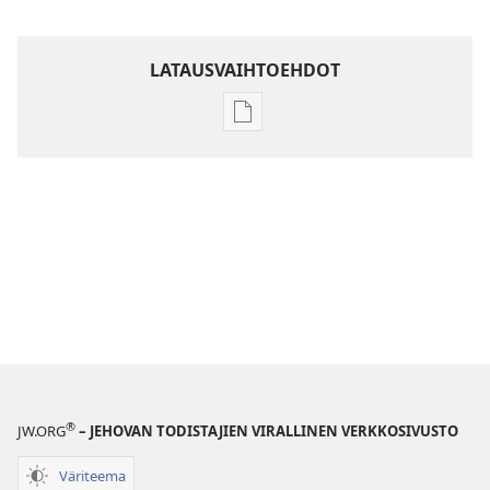
LATAUSVAIHTOEHDOT
Julkaisujen
latausvaihtoehdot
Raamatun
ymmärtämisen
opas
®
JW.ORG
– JEHOVAN TODISTAJIEN VIRALLINEN VERKKOSIVUSTO
Väriteema