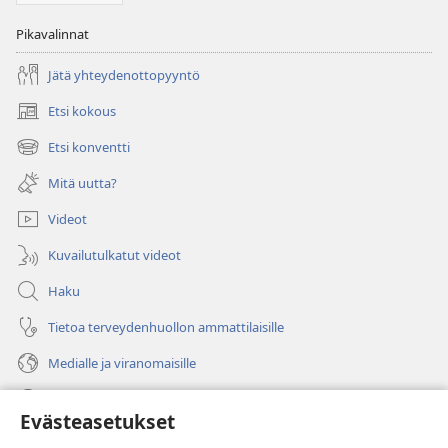
Pikavalinnat
Jätä yhteydenottopyyntö
Etsi kokous
(avaa
uuden
Etsi konventti
(avaa
ikkunan)
uuden
Mitä uutta?
ikkunan)
Videot
Kuvailutulkatut videot
Haku
Tietoa terveydenhuollon ammattilaisille
Medialle ja viranomaisille
Ohje
Evästeasetukset