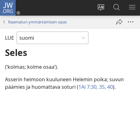
JW.ORG
Kirjaudu
(avaa
Vaihda
Hae
NÄ
uuden
sivuston
JW.ORG-
VA
Raamatun ymmärtämisen opas
ikkunan)
kieli
sivustolta
LUE
Seles
(’kolmas; kolme osaa’).
Asserin heimoon kuuluneen Helemin poika; suvun
päämies ja huomattava soturi (
1Ai 7:30,
35,
40
).