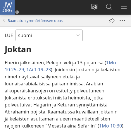
JW.ORG
Kirjaudu
(avaa
Vaihda
Hae
NÄ
uuden
sivuston
JW.ORG-
VA
Raamatun ymmärtämisen opas
ikkunan)
kieli
sivustolta
LUE
Joktan
Eberin jälkeläinen, Pelegin veli ja 13 pojan isä (
1Mo
10:25–29;
1Ai 1:19–23
). Joidenkin Joktanin jälkeläisten
nimet näyttävät säilyneen etelä- ja
lounaisarabialaisissa paikannimissä. Arabian
alkuperäiskansojen on esitetty polveutuneen
Joktanista erotukseksi niistä heimoista, jotka
polveutuivat Hagarin ja Keturan synnyttämistä
Abrahamin pojista. Raamatussa kuvaillaan Joktanin
jälkeläisten asuttaman alueen maantieteellisten
rajojen kulkeneen ”Mesasta aina Sefariin” (
1Mo 10:30
),