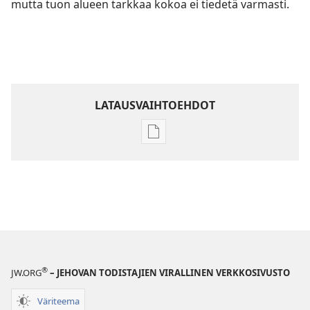
mutta tuon alueen tarkkaa kokoa ei tiedetä varmasti.
LATAUSVAIHTOEHDOT
Julkaisujen
latausvaihtoehdot
Raamatun
ymmärtämisen
opas
®
JW.ORG
– JEHOVAN TODISTAJIEN VIRALLINEN VERKKOSIVUSTO
Väriteema