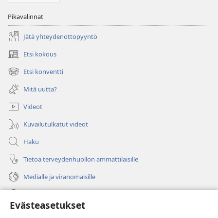
Pikavalinnat
Jätä yhteydenottopyyntö
Etsi kokous
(avaa
uuden
Etsi konventti
(avaa
ikkunan)
uuden
Mitä uutta?
ikkunan)
Videot
Kuvailutulkatut videot
Haku
Tietoa terveydenhuollon ammattilaisille
Medialle ja viranomaisille
Ohje
Evästeasetukset