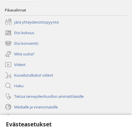
Pikavalinnat
Jätä yhteydenottopyyntö
Etsi kokous
(avaa
uuden
Etsi konventti
(avaa
ikkunan)
uuden
Mitä uutta?
ikkunan)
Videot
Kuvailutulkatut videot
Haku
Tietoa terveydenhuollon ammattilaisille
Medialle ja viranomaisille
Ohje
Evästeasetukset