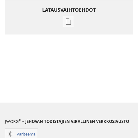
LATAUSVAIHTOEHDOT
Julkaisujen
latausvaihtoehdot
Raamatun
ymmärtämisen
opas
®
JW.ORG
– JEHOVAN TODISTAJIEN VIRALLINEN VERKKOSIVUSTO
Väriteema