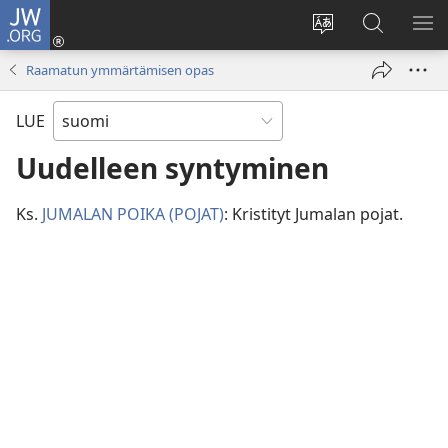
JW.ORG
Kirjaudu
(avaa
Vaihda
Hae
NÄ
uuden
sivuston
JW.ORG-
VA
Raamatun ymmärtämisen opas
ikkunan)
kieli
sivustolta
LUE
Uudelleen syntyminen
Ks.
JUMALAN POIKA (POJAT)
: Kristityt Jumalan pojat.