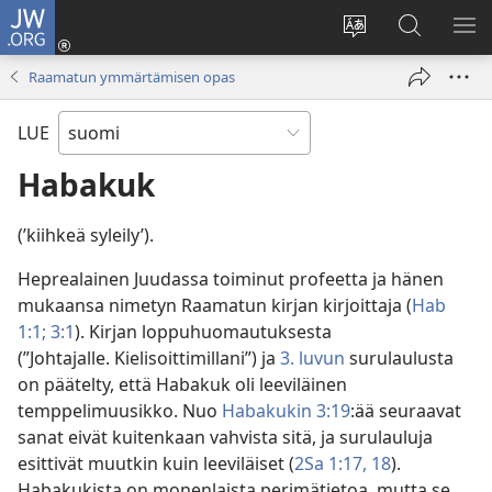
JW.ORG
Kirjaudu
(avaa
Vaihda
Hae
NÄ
uuden
sivuston
JW.ORG-
VA
Raamatun ymmärtämisen opas
ikkunan)
kieli
sivustolta
LUE
Habakuk
(’kiihkeä syleily’).
Heprealainen Juudassa toiminut profeetta ja hänen
mukaansa nimetyn Raamatun kirjan kirjoittaja (
Hab
1:1;
3:1
). Kirjan loppuhuomautuksesta
(”Johtajalle. Kielisoittimillani”) ja
3. luvun
surulaulusta
on päätelty, että Habakuk oli leeviläinen
temppelimuusikko. Nuo
Habakukin 3:19
:ää seuraavat
sanat eivät kuitenkaan vahvista sitä, ja surulauluja
esittivät muutkin kuin leeviläiset (
2Sa 1:17, 18
).
Habakukista on monenlaista perimätietoa, mutta se