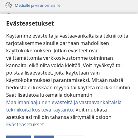
Medialle ja viranomaisille
Ohje
Evästeasetukset
Lahjoitukset
(avaa
Käytämme evästeitä ja vastaavankaltaisia tekniikoita
uuden
tarjotaksemme sinulle parhaan mahdollisen
ikkunan)
Vartiotornin VERKKOKIRJASTO
käyttökokemuksen. Jotkin evästeet ovat
(avaa
välttämättömiä verkkosivustomme toiminnan
uuden
®
JW Hub
ikkunan)
kannalta, eikä niitä voida kieltää. Voit hyväksyä tai
(avaa
uuden
poistaa lisäevästeet, joita käytetään vain
®
JW Library
ikkunan)
käyttökokemuksesi parantamiseksi. Mitään näistä
tiedoista ei koskaan myydä tai käytetä markkinointiin.
Watchtower Library
Saat lisätietoa lukemalla dokumentin
Maailmanlaajuinen evästeitä ja vastaavankaltaisia
tekniikoita koskeva käytäntö
. Voit muokata
asetuksiasi milloin tahansa siirtymällä osioon
Copyright
© 2026 Watch Tower Bible and Tract Society of Pennsylvania.
Evästeasetukset
.
KÄYTTÖEHDOT
|
TIETOSUOJAKÄYTÄNTÖ
|
EVÄSTEASETUKSET