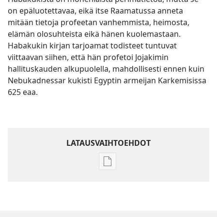
on epäluotettavaa, eikä itse Raamatussa anneta
mitään tietoja profeetan vanhemmista, heimosta,
elämän olosuhteista eikä hänen kuolemastaan.
Habakukin kirjan tarjoamat todisteet tuntuvat
viittaavan siihen, että hän profetoi Jojakimin
hallituskauden alkupuolella, mahdollisesti ennen kuin
Nebukadnessar kukisti Egyptin armeijan Karkemisissa
625 eaa.
LATAUSVAIHTOEHDOT
Julkaisujen
latausvaihtoehdot
Raamatun
ymmärtämisen
opas