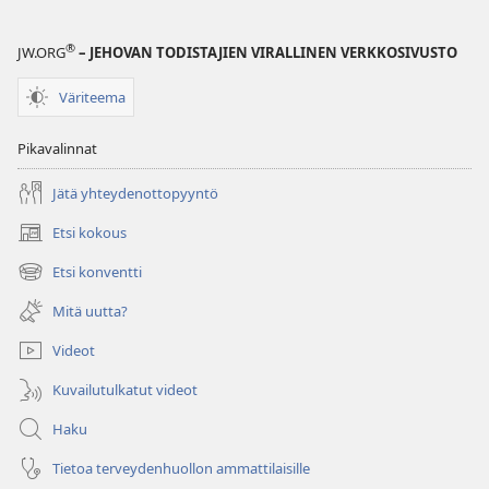
®
JW.ORG
– JEHOVAN TODISTAJIEN VIRALLINEN VERKKOSIVUSTO
Väriteema
Pikavalinnat
Jätä yhteydenottopyyntö
Etsi kokous
(avaa
uuden
Etsi konventti
(avaa
ikkunan)
uuden
Mitä uutta?
ikkunan)
Videot
Kuvailutulkatut videot
Haku
Tietoa terveydenhuollon ammattilaisille