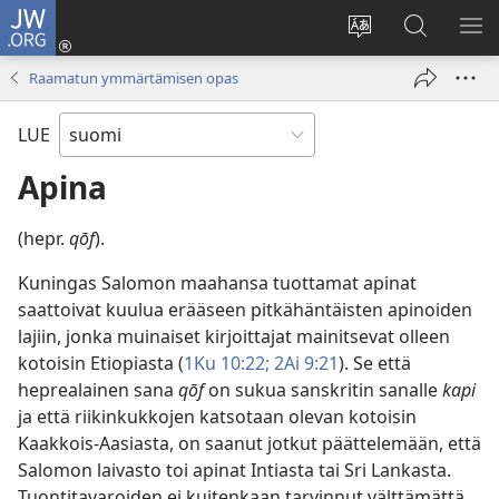
JW.ORG
Kirjaudu
(avaa
Vaihda
Hae
NÄ
uuden
sivuston
JW.ORG-
VA
Raamatun ymmärtämisen opas
ikkunan)
kieli
sivustolta
LUE
Apina
(hepr.
qōf
).
Kuningas Salomon maahansa tuottamat apinat
saattoivat kuulua erääseen pitkähäntäisten apinoiden
lajiin, jonka muinaiset kirjoittajat mainitsevat olleen
kotoisin Etiopiasta (
1Ku 10:22;
2Ai 9:21
). Se että
heprealainen sana
qōf
on sukua sanskritin sanalle
kapi
ja että riikinkukkojen katsotaan olevan kotoisin
Kaakkois-Aasiasta, on saanut jotkut päättelemään, että
Salomon laivasto toi apinat Intiasta tai Sri Lankasta.
Tuontitavaroiden ei kuitenkaan tarvinnut välttämättä