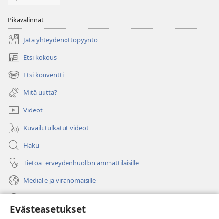
Pikavalinnat
Jätä yhteydenottopyyntö
Etsi kokous
(avaa
uuden
Etsi konventti
(avaa
ikkunan)
uuden
Mitä uutta?
ikkunan)
Videot
Kuvailutulkatut videot
Haku
Tietoa terveydenhuollon ammattilaisille
Medialle ja viranomaisille
Ohje
Evästeasetukset