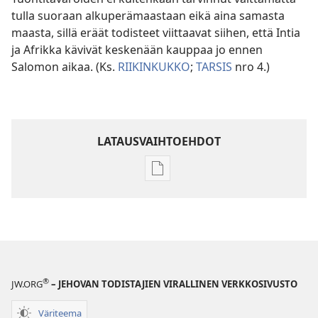
tulla suoraan alkuperämaastaan eikä aina samasta
maasta, sillä eräät todisteet viittaavat siihen, että Intia
ja Afrikka kävivät keskenään kauppaa jo ennen
Salomon aikaa. (Ks.
RIIKINKUKKO
;
TARSIS
nro 4.)
LATAUSVAIHTOEHDOT
Julkaisujen
latausvaihtoehdot
Raamatun
ymmärtämisen
opas
®
JW.ORG
– JEHOVAN TODISTAJIEN VIRALLINEN VERKKOSIVUSTO
Väriteema