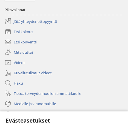
Pikavalinnat
Jätä yhteydenottopyyntö
Etsi kokous
(avaa
uuden
Etsi konventti
(avaa
ikkunan)
uuden
Mitä uutta?
ikkunan)
Videot
Kuvailutulkatut videot
Haku
Tietoa terveydenhuollon ammattilaisille
Medialle ja viranomaisille
Ohje
Evästeasetukset