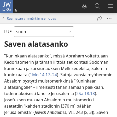
JW.ORG
Kirjaudu
(avaa
Vaihda
Hae
NÄ
uuden
sivuston
JW.ORG-
VA
Raamatun ymmärtämisen opas
ikkunan)
kieli
sivustolta
LUE
Saven alatasanko
”
Kuninkaan alatasanko”, missä Abraham voitettuaan
Kedorlaomerin ja tämän liittolaiset kohtasi Sodoman
kuninkaan ja sai siunauksen Melkisedekiltä, Salemin
kuninkaalta (
1Mo 14:17–24
). Satoja vuosia myöhemmin
Absalom pystytti muistomerkkinsä ”Kuninkaan
alatasangolle” – ilmeisesti tähän samaan paikkaan,
todennäköisesti lähelle Jerusalemia (
2Sa 18:18
).
Josefuksen mukaan Absalomin muistomerkki
asetettiin ”kahden stadionin [370 m] päähän
Jerusalemista” (
Jewish Antiquities,
VII, 243 [x, 3]). Saven