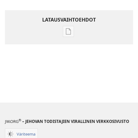
LATAUSVAIHTOEHDOT
Julkaisujen
latausvaihtoehdot
Raamatun
ymmärtämisen
opas
®
JW.ORG
– JEHOVAN TODISTAJIEN VIRALLINEN VERKKOSIVUSTO
Väriteema