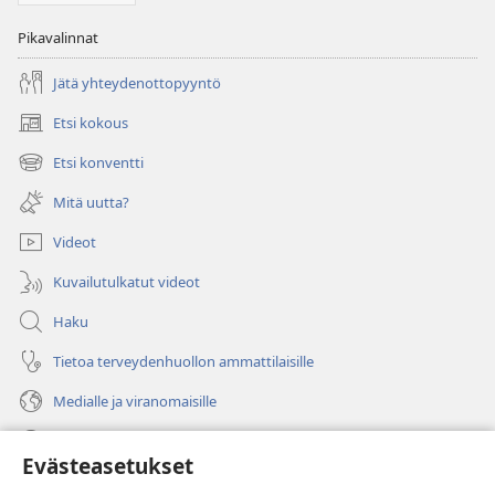
Pikavalinnat
Jätä yhteydenottopyyntö
Etsi kokous
(avaa
uuden
Etsi konventti
(avaa
ikkunan)
uuden
Mitä uutta?
ikkunan)
Videot
Kuvailutulkatut videot
Haku
Tietoa terveydenhuollon ammattilaisille
Medialle ja viranomaisille
Ohje
Evästeasetukset