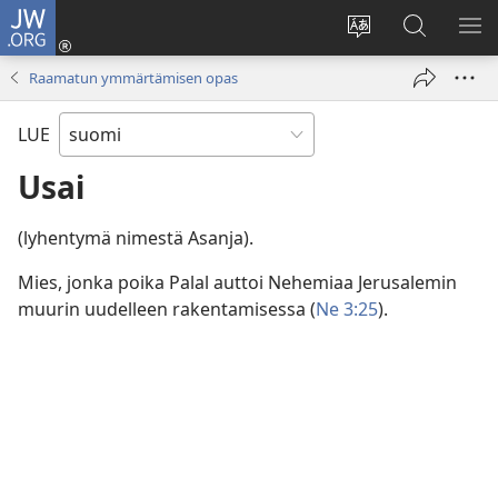
JW.ORG
Kirjaudu
(avaa
Vaihda
Hae
NÄ
uuden
sivuston
JW.ORG-
VA
Raamatun ymmärtämisen opas
ikkunan)
kieli
sivustolta
LUE
Usai
(lyhentymä nimestä Asanja).
Mies, jonka poika Palal auttoi Nehemiaa Jerusalemin
muurin uudelleen rakentamisessa (
Ne 3:25
).