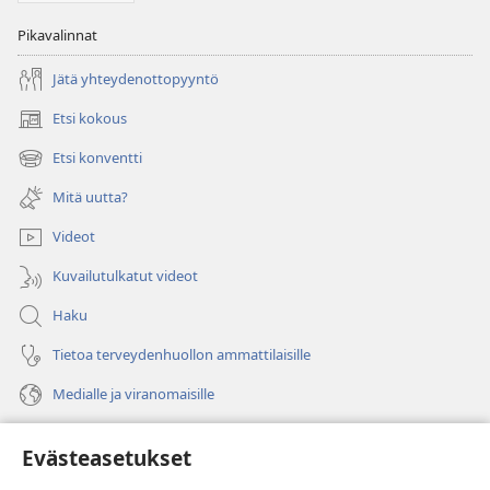
Pikavalinnat
Jätä yhteydenottopyyntö
Etsi kokous
(avaa
uuden
Etsi konventti
(avaa
ikkunan)
uuden
Mitä uutta?
ikkunan)
Videot
Kuvailutulkatut videot
Haku
Tietoa terveydenhuollon ammattilaisille
Medialle ja viranomaisille
Ohje
Evästeasetukset
Lahjoitukset