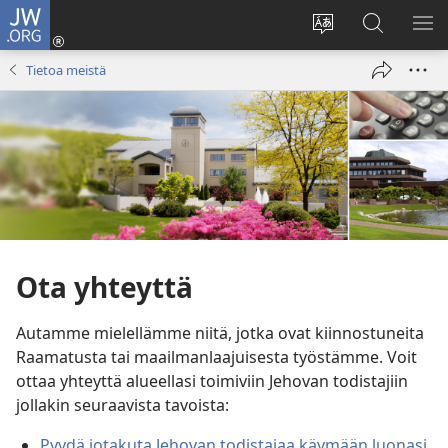
JW.ORG
Kirjaudu
(avaa
Vaihda
Hae
NÄ
uuden
sivuston
JW.ORG-
VA
Tietoa meistä
ikkunan)
kieli
sivustolta
Ota yhteyttä
Autamme mielellämme niitä, jotka ovat kiinnostuneita
Raamatusta tai maailmanlaajuisesta työstämme. Voit
ottaa yhteyttä alueellasi toimiviin Jehovan todistajiin
jollakin seuraavista tavoista:
Pyydä jotakuta Jehovan todistajaa käymään luonasi